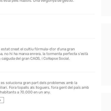
aís està pels núbols. Una vergonya de gestió.
stat creat el cultiu fórmula-d'or d'una gran
ha, no hi ha marxa enrera, la tormenta perfecta s'està
caiguda del gran CAOS, i Col·lapse Social.
7 es soluciona gran part dels problemes amb la
iari. Fora topalls als lloguers, fora gent del país amb
habitants a 70.000 en un any.
A