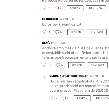
Perfecte! No paren de fer despesa i el p
RESPON
DENUNCIA
7
1
EL NOU DEU
FA 9 MESOS
Euros per davant de tot
RESPON
DENUNCIA
5
0
GENÍS
FA 9 MESOS
Andorra amb més de dues de quedés, ha e
desestabilització atmosfèrica social, hi 
formant-se trepitosamentent per la gran 
RESPON
DENUNCIA
12
0
DECREIXEMENT CONTROLAT
FA 9 MESOS
No cal ser tan catastrofista. Al 202
desregularització del marcat immobil
baix ingresos. Passarem de 90.000 
RESPON
DENUNCI
1
1