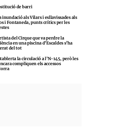
stitució de barri
 inundació als Vilars i esllavissades als
s i Fontaneda, punts crítics per les
stes
rtista del Cirque que va perdre la
iència en una piscina d’Escaldes s’ha
erat del tot
tablerta la circulació a l’N-145, però les
encara compliquen els accessos
dorra