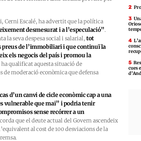
Pro
Una
 Cerni Escalé, ha advertit que la política
Orioso
reixement desmesurat i a l’especulació”
.
tempe
tot
 la seva despesa social i salarial,
L’a
preus de l’immobiliari i que continuï la
consc
recup
ix els negocis del país i promou la
Res
t ha qualificat aquesta situació de
cues 
os de moderació econòmica que defensa
d’An
 cas d’un canvi de cicle econòmic cap a una
s vulnerable que mai” i podria tenir
 compromisos sense recórrer a un
ecorda que el deute actual del Govern ascendeix
’equivalent al cost de 100 desviacions de la
premsa.