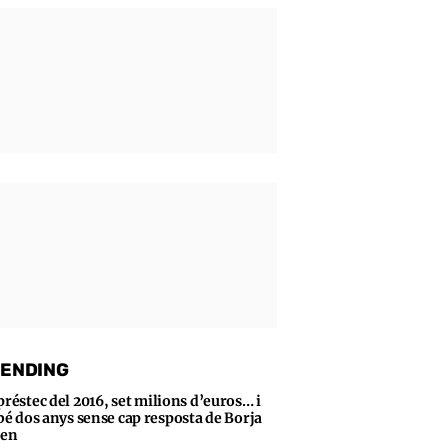
ENDING
préstec del 2016, set milions d’euros… i
bé dos anys sense cap resposta de Borja
sen