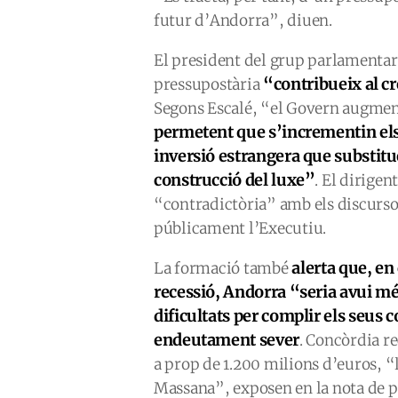
futur d’Andorra”, diuen.
El president del grup parlamentari,
“contribueix al c
pressupostària
Segons Escalé, “el Govern augmenta
permetent que s’incrementin els 
inversió estrangera que substitue
construcció del luxe”
. El dirigen
“contradictòria” amb els discurs
públicament l’Executiu.
alerta que, en
La formació també
recessió, Andorra “seria avui mé
dificultats per complir els seus
endeutament sever
. Concòrdia r
a prop de 1.200 milions d’euros, “l
Massana”, exposen en la nota de 