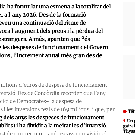
a ha formulat una esmena a la totalitat del
er a l’any 2026. Des de la formació
eveu una continuació del ritme de
oca l’augment dels preus i la pèrdua del
 estrangera. A més, apunten que “és
 les despeses de funcionament del Govern
ons, l’increment anual més gran des de
 milions d’euros de despesa de funcionament
nversió. Des de Concòrdia recorden que l’any
cici de Demòcrates- la despesa de
i les inversions reals de 169 milions, i que, per
TR
arg dels anys les despeses de funcionament
Un 
ics) i ha dividit a la meitat les d’inversió
.
gaire
Thys
ost de curt termini i amb escassa previsió pel