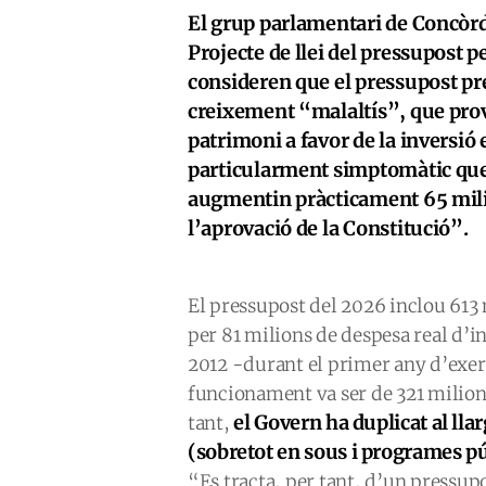
El grup parlamentari de Concòrdi
Projecte de llei del pressupost p
consideren que el pressupost pr
creixement “malaltís”, que prov
patrimoni a favor de la inversió
particularment simptomàtic que
augmentin pràcticament 65 mili
l’aprovació de la Constitució”.
El pressupost del 2026 inclou 613
per 81 milions de despesa real d’i
2012 -durant el primer any d’exer
funcionament va ser de 321 milions 
el Govern ha duplicat al ll
tant,
(sobretot en sous i programes públ
“Es tracta, per tant, d’un pressup