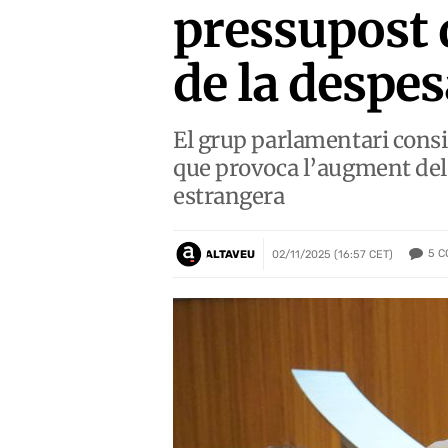
pressupost 
de la despes
El grup parlamentari cons
que provoca l’augment dels
estrangera
5
C
ALTAVEU
02/11/2025 (16:57 CET)