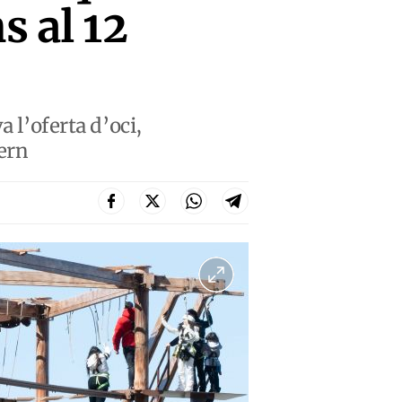
s al 12
 l’oferta d’oci,
vern