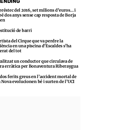
ENDING
préstec del 2016, set milions d’euros… i
bé dos anys sense cap resposta de Borja
sen
stitució de barri
rtista del Cirque que va perdre la
iència en una piscina d’Escaldes s’ha
erat del tot
alitzat un conductor que circulava de
a erràtica per Bonaventura Riberaygua
 dos ferits greus en l’accident mortal de
a Nova evolucionen bé i surten de l’UCI