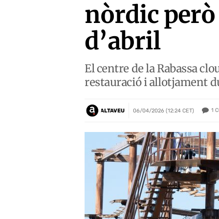
nòrdic però 
d’abril
El centre de la Rabassa clo
restauració i allotjament 
1
C
ALTAVEU
06/04/2026 (12:24 CET)