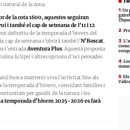
TR
n natural de la zona.
Un 
gaire
ctor de la cota 1600, aquestes seguiran
Thys
ui i també el cap de setmana de l’11 i 12
Pro
ent definitiu de la temporada d’hivern del
N’Boscat
ix cap de setmana s’obrirà també l’
,
L’a
consc
Aventura Plus
ins l’entrada
. Aquesta proposta
recup
tirolina Eclipsi i altres opcions d’oci pensades
Loc
maner
Els
d busca mantenir viva l’activitat fins als
Valir
e la temporada d’hivern, convidant famílies i
portunitats per gaudir de la natura i les
 la temporada d’hivern 2025-2026 es farà