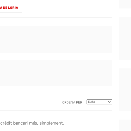
À DE LÒRIA
ORDENA PER
n crèdit bancari més, simplement.