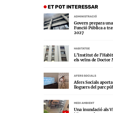
ET POT INTERESSAR
ADMINISTRACIÓ
Govern prepara una 
Funció Pública a trav
2027
HABITATGE
L’Institut de l’Habi
els veïns de Doctor 
AFERS SOCIALS
Afers Socials aporta
lloguers del parc pú
MEDI AMBIENT
Una inundació als Vi