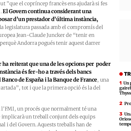
t "que el copríncep francès ens ajudarà si fes
El Govern continua considerant una
".
sposar d’un prestador d’última instància,
 la legislatura passada amb el compromís del
Europea Jean-Claude Juncker de “tenir en
 perquè Andorra pogués tenir aquest darrer
r ha reiterat que una de les opcions per poder
nstància és fer-ho a través dels bancs
TR
el Banco de España i la Banque de France
, una
Un 
artada”, tot i que la primera opció és la del
gaire
Thys
Pro
a l'FMI, un procés que normalment té una
Una
implicarà un treball conjunt dels equips
Orioso
al i del Govern. Aquests treballs han de
tempe