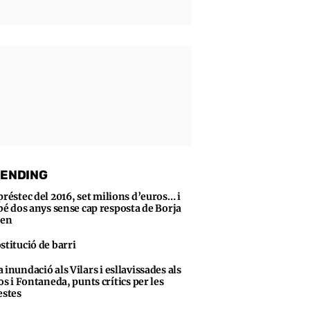
ENDING
préstec del 2016, set milions d’euros… i
bé dos anys sense cap resposta de Borja
sen
stitució de barri
 inundació als Vilars i esllavissades als
s i Fontaneda, punts crítics per les
stes