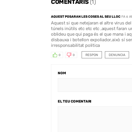
COMENTARIS
(1)
AQUEST POSARAN LES COSES AL SEU LLOC
FA 6 
Aquest si que netejaran el altre virus de
túnels inútils etc etc etc ,aquest faran 
oblideu que qui paga és el que mana i aq
disbauxa i botellon expoliador,això sí s
irresponsabilitat politica
RESPON
DENUNCIA
0
0
NOM
EL TEU COMENTARI