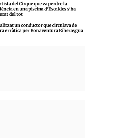
rtista del Cirque que va perdre la
iència en una piscina d’Escaldes s’ha
erat del tot
alitzat un conductor que circulava de
a erràtica per Bonaventura Riberaygua