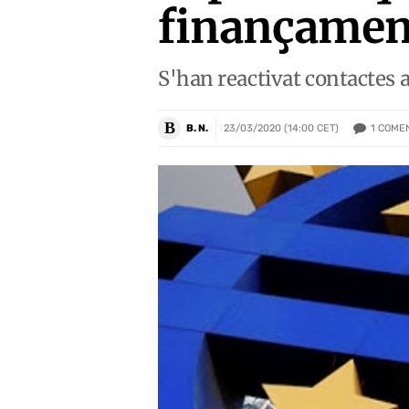
finançamen
S'han reactivat contactes 
B
1
COMEN
B. N.
23/03/2020 (14:00 CET)