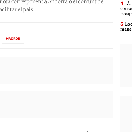
 quota corresponent a Andorra o el conjunt de
L’a
consc
cilitar el país.
recup
Loc
maner
MACRON