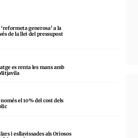
‘reformeta generosa’ a la
és de la llei del pressupost
tatge es renta les mans amb
Mitjavila
 només el 10% del cost dels
blic
lars i esllavissades als Oriosos