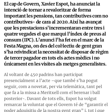
El cap de Govern, Xavier Espot, ha anunciat la
intenció de tornar a revaloritzar de forma
important les pensions, tan contributives com no
contributives- de cara al 2020. Així ha avançat
que les prestacions s’incrementaran entre tres i
quatre vegades el que marqui l’índex de preus al
consum (IPC). L’anunci l’ha fet en el marc de la
Festa Magna, on des del col·lectiu de gent gran
s’ha reivindicat la necessitat de disposar de règim
de tercer pagador en tots els actes mèdics i no
únicament en les visites als metges generalistes.
Al voltant de 450 padrins han participat
presencialment a l’acte –que també s’ha pogut
seguir, com a novetat, per via telemàtica, tant pel
que fa a la missa a Meritxell com el berenar i ball
posterior-. Davant de tots ells, Espot ha volgut
remarcar la voluntat que el Govern té de “garantir el
poder adquisitiu de la nostra gent gran” i, tot i que