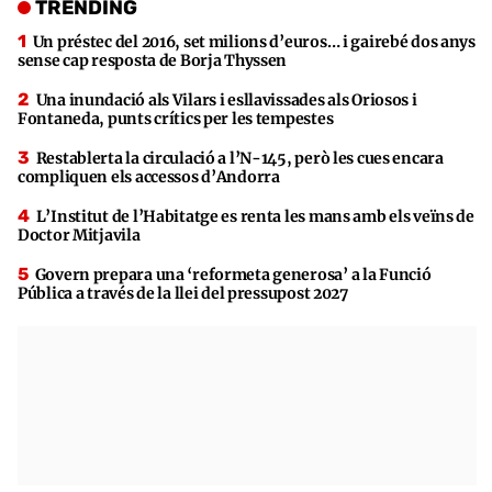
TRENDING
Un préstec del 2016, set milions d’euros… i gairebé dos anys
sense cap resposta de Borja Thyssen
Una inundació als Vilars i esllavissades als Oriosos i
Fontaneda, punts crítics per les tempestes
Restablerta la circulació a l’N-145, però les cues encara
compliquen els accessos d’Andorra
L’Institut de l’Habitatge es renta les mans amb els veïns de
Doctor Mitjavila
Govern prepara una ‘reformeta generosa’ a la Funció
Pública a través de la llei del pressupost 2027