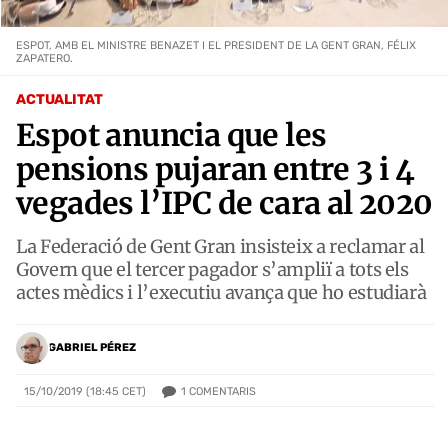
ESPOT, AMB EL MINISTRE BENAZET I EL PRESIDENT DE LA GENT GRAN, FÉLIX
ZAPATERO.
ACTUALITAT
Espot anuncia que les
pensions pujaran entre 3 i 4
vegades l’IPC de cara al 2020
La Federació de Gent Gran insisteix a reclamar al
Govern que el tercer pagador s’ampliï a tots els
actes mèdics i l’executiu avança que ho estudiarà
GABRIEL PÉREZ
1
COMENTARIS
15/10/2019 (18:45 CET)