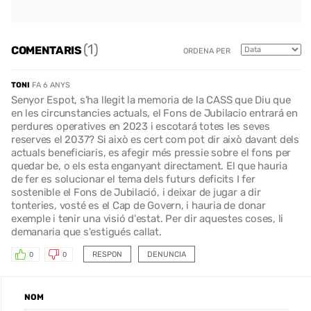
(1)
COMENTARIS
ORDENA PER
TONI
FA 6 ANYS
Senyor Espot, s'ha llegit la memoria de la CASS que Diu que
en les circunstancies actuals, el Fons de Jubilacio entrará en
perdures operatives en 2023 i escotará totes les seves
reserves el 2037? Si això es cert com pot dir això davant dels
actuals beneficiaris, es afegir més pressie sobre el fons per
quedar be, o els esta enganyant directament. El que hauria
de fer es solucionar el tema dels futurs deficits I fer
sostenible el Fons de Jubilació, i deixar de jugar a dir
tonteries, vosté es el Cap de Govern, i hauria de donar
exemple i tenir una visió d'estat. Per dir aquestes coses, li
demanaria que s'estigués callat.
RESPON
DENUNCIA
0
0
NOM