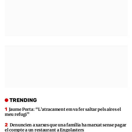
TRENDING
Jaume Porta: “L'atracament em va fer saltar pels aires el
meu refugi”
Denuncien a xarxes que una família ha marxat sense pagar
el compte a un restaurant a Engolasters