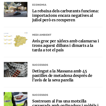
ECONOMIA
La rebaixa dels carburants funciona:
importacions encara negatives al
juliol però es recuperen
MEDI AMBIENT
Avís groc per xàfecs amb calamarsa i
trons aquest dilluns i dimarts a la
tarda a tot el país
SUCCESSOS
Detingut a la Massana amb 45
pastilles de metadona després de
l’avís de la seva parella
SUCCESSOS
Sostreuen al Pas una motxilla
carregada amb ordinadors i mòbils i