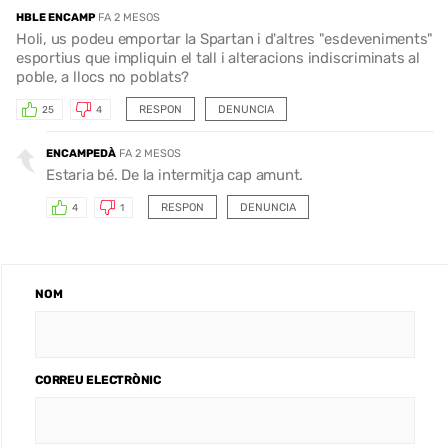
HBLE ENCAMP
FA 2 MESOS
Holi, us podeu emportar la Spartan i d'altres "esdeveniments"
esportius que impliquin el tall i alteracions indiscriminats al
poble, a llocs no poblats?
RESPON
DENUNCIA
25
4
ENCAMPEDÀ
FA 2 MESOS
Estaria bé. De la intermitja cap amunt.
RESPON
DENUNCIA
4
1
NOM
CORREU ELECTRÒNIC