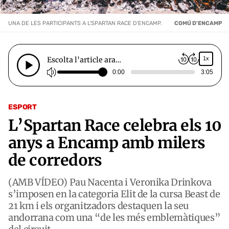
UNA DE LES PARTICIPANTS A L'SPARTAN RACE D'ENCAMP.
COMÚ D'ENCAMP
Escolta l'article ara…
1x
0:00
3:05
ESPORT
L’Spartan Race celebra els 10
anys a Encamp amb milers
de corredors
(AMB VÍDEO) Pau Nacenta i Veronika Drinkova
s’imposen en la categoria Elit de la cursa Beast de
21 km i els organitzadors destaquen la seu
andorrana com una “de les més emblemàtiques”