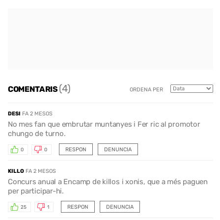
(4)
COMENTARIS
ORDENA PER
DESI
FA 2 MESOS
No mes fan que embrutar muntanyes i Fer ric al promotor
chungo de turno.
RESPON
DENUNCIA
0
0
KILLO
FA 2 MESOS
Concurs anual a Encamp de killos i xonis, que a més paguen
per participar-hi.
RESPON
DENUNCIA
25
1