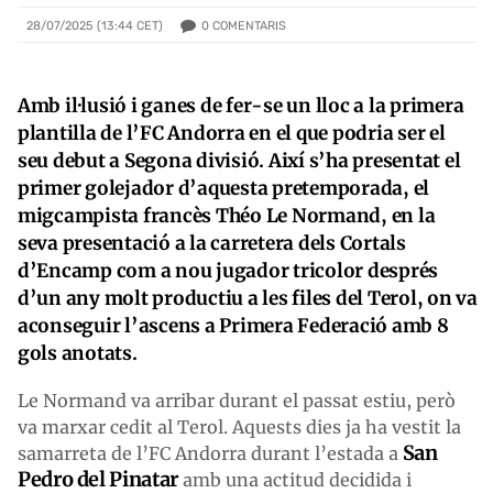
0
COMENTARIS
28/07/2025 (13:44 CET)
Amb il·lusió i ganes de fer-se un lloc a la primera
plantilla de l’FC Andorra en el que podria ser el
seu debut a Segona divisió. Així s’ha presentat el
primer golejador d’aquesta pretemporada, el
migcampista francès Théo Le Normand, en la
seva presentació a la carretera dels Cortals
d’Encamp com a nou jugador tricolor després
d’un any molt productiu a les files del Terol, on va
aconseguir l’ascens a Primera Federació amb 8
gols anotats.
Le Normand va arribar durant el passat estiu, però
va marxar cedit al Terol. Aquests dies ja ha vestit la
San
samarreta de l’FC Andorra durant l’estada a
Pedro del Pinatar
amb una actitud decidida i