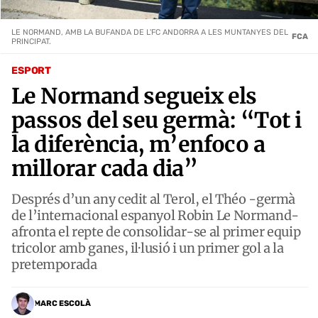
LE NORMAND, AMB LA BUFANDA DE L'FC ANDORRA A LES MUNTANYES DEL
FCA
PRINCIPAT.
ESPORT
Le Normand segueix els
passos del seu germà: “Tot i
la diferència, m’enfoco a
millorar cada dia”
Després d’un any cedit al Terol, el Théo -germà
de l’internacional espanyol Robin Le Normand-
afronta el repte de consolidar-se al primer equip
tricolor amb ganes, il·lusió i un primer gol a la
pretemporada
MARC ESCOLÀ