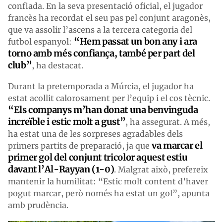
confiada. En la seva presentació oficial, el jugador
francès ha recordat el seu pas pel conjunt aragonès,
que va assolir l’ascens a la tercera categoria del
“Hem passat un bon any i ara
futbol espanyol:
torno amb més confiança, també per part del
club”
, ha destacat.
Durant la pretemporada a Múrcia, el jugador ha
estat acollit calorosament per l’equip i el cos tècnic.
“Els companys m’han donat una benvinguda
increïble i estic molt a gust”
, ha assegurat. A més,
ha estat una de les sorpreses agradables dels
va marcar el
primers partits de preparació, ja que
primer gol del conjunt tricolor aquest estiu
davant l’Al-Rayyan (1-0)
. Malgrat això, prefereix
mantenir la humilitat: “Estic molt content d’haver
pogut marcar, però només ha estat un gol”, apunta
amb prudència.