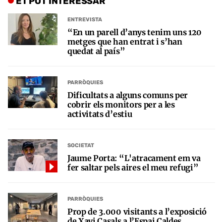
ET POT INTERESSAR
ENTREVISTA
“En un parell d’anys tenim uns 120
metges que han entrat i s’han
quedat al país”
PARRÒQUIES
Dificultats a alguns comuns per
cobrir els monitors per a les
activitats d’estiu
SOCIETAT
Jaume Porta: “L'atracament em va
fer saltar pels aires el meu refugi”
PARRÒQUIES
Prop de 3.000 visitants a l’exposició
de Xavi Casals a l’Espai Caldes