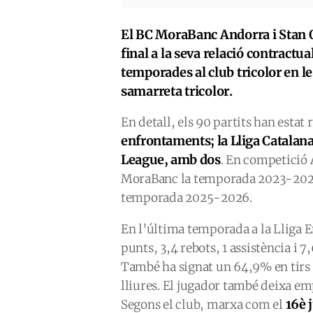
El BC MoraBanc Andorra i Stan O
final a la seva relació contractua
temporades al club tricolor en le
samarreta tricolor.
En detall, els 90 partits han estat
enfrontaments; la Lliga Catalana
League, amb dos
. En competició 
MoraBanc la temporada 2023-2024,
temporada 2025-2026.
En l’última temporada a la Lliga 
punts, 3,4 rebots, 1 assistència i 7
També ha signat un 64,9% en tirs d
lliures. El jugador també deixa em
16è 
Segons el club, marxa com el