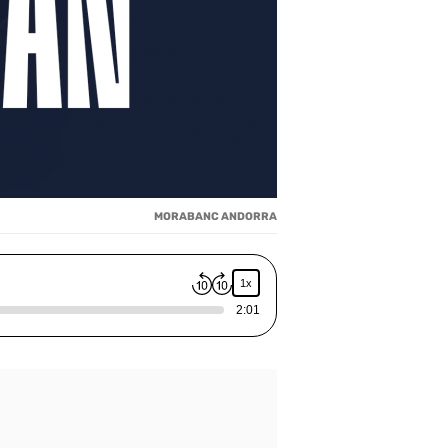
MORABANC ANDORRA
1x
2:01