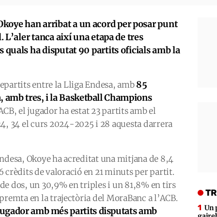
koye han arribat a un acord per posar punt
l. L’aler tanca així una etapa de tres
s quals ha disputat 90 partits oficials amb la
85
 repartits entre la Lliga Endesa, amb
, amb tres, i la Basketball Champions
ACB, el jugador ha estat 23 partits amb el
 34 el curs 2024-2025 i 28 aquesta darrera
Endesa, Okoye ha acreditat una mitjana de 8,4
,6 crèdits de valoració en 21 minuts per partit.
e dos, un 30,9% en triples i un 81,8% en tirs
TR
premta en la trajectòria del MoraBanc a l’ACB.
Un 
jugador amb més partits disputats amb
gaire