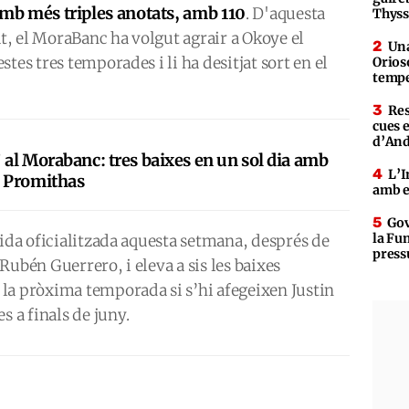
è amb més triples anotats, amb 110
. D'aquesta
Thys
, el MoraBanc ha volgut agrair a Okoye el
Una
tes tres temporades i li ha desitjat sort en el
Orioso
tempe
Res
cues 
d’An
 al Morabanc: tres baixes en un sol dia amb
L’I
 Promithas
amb e
Gov
la Fun
tida oficialitzada aquesta setmana, després de
press
Rubén Guerrero, i eleva a sis les baixes
la pròxima temporada si s’hi afegeixen Justin
s a finals de juny.