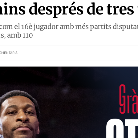
mins després de tre
com el 16è jugador amb més partits disputats
ts, amb 110
OMENTARIS