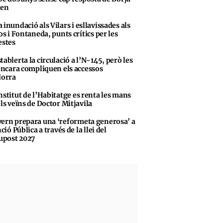
sen
 inundació als Vilars i esllavissades als
s i Fontaneda, punts crítics per les
stes
tablerta la circulació a l’N-145, però les
encara compliquen els accessos
dorra
nstitut de l’Habitatge es renta les mans
ls veïns de Doctor Mitjavila
ern prepara una ‘reformeta generosa’ a
ció Pública a través de la llei del
upost 2027