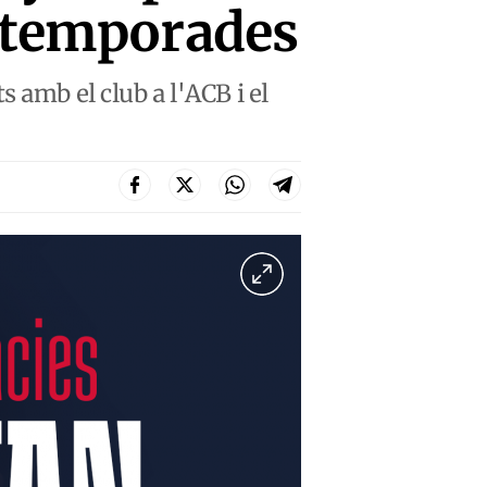
s temporades
 amb el club a l'ACB i el