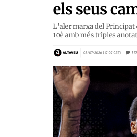
els seus ca
L'aler marxa del Principat 
10è amb més triples anota
1
C
ALTAVEU
08/07/2026 (17:07 CET)