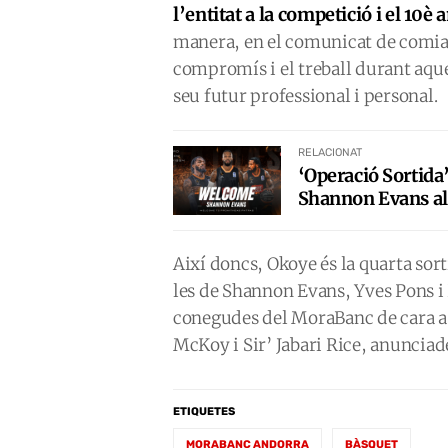
l’entitat a la competició i el 10
manera, en el comunicat de comiat
compromís i el treball durant aques
seu futur professional i personal.
RELACIONAT
‘Operació Sortida’
Shannon Evans al
Així doncs, Okoye és la quarta sor
les de Shannon Evans, Yves Pons i 
conegudes del MoraBanc de cara a 
McKoy i Sir’ Jabari Rice, anunciade
ETIQUETES
MORABANC ANDORRA
BÀSQUET