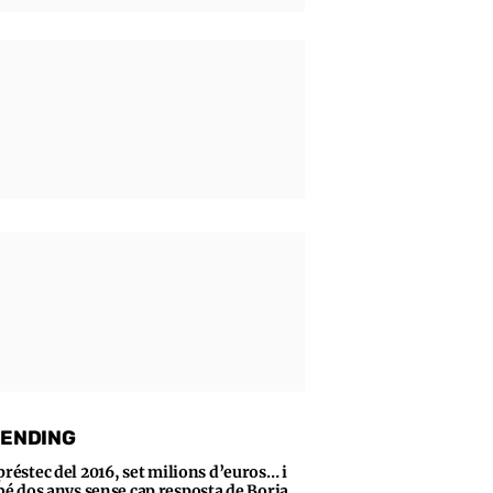
ENDING
préstec del 2016, set milions d’euros… i
bé dos anys sense cap resposta de Borja