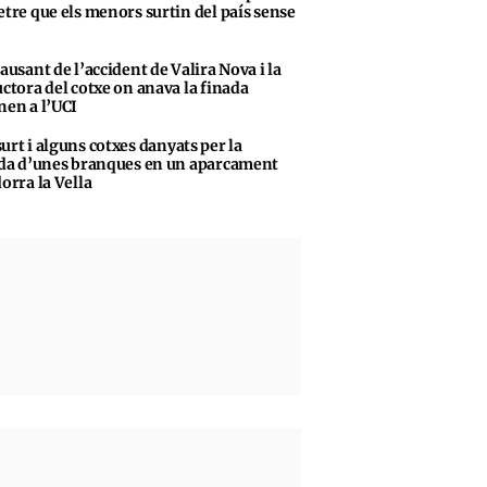
tre que els menors surtin del país sense
causant de l’accident de Valira Nova i la
ctora del cotxe on anava la finada
en a l’UCI
urt i alguns cotxes danyats per la
da d’unes branques en un aparcament
orra la Vella