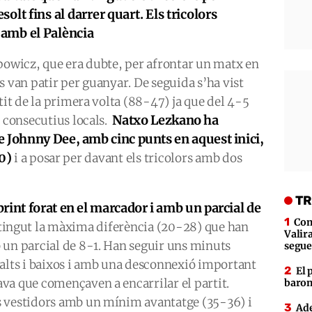
olt fins al darrer quart. Els tricolors
 amb el Palència
powicz, que era dubte, per afrontar un matx en
s van patir per guanyar. De seguida s’ha vist
tit de la primera volta (88-47) ja que del 4-5
Natxo Lezkano ha
s consecutius locals.
e Johnny Dee, amb cinc punts en aquest inici,
10)
i a posar per davant els tricolors amb dos
TR
rint forat en el marcador i amb un parcial de
Com
obtingut la màxima diferència (20-28) que han
Valira
 un parcial de 8-1. Han seguir uns minuts
segue
 alts i baixos i amb una desconnexió important
El 
va que començaven a encarrilar el partit.
baron
s vestidors amb un mínim avantatge (35-36) i
Ade