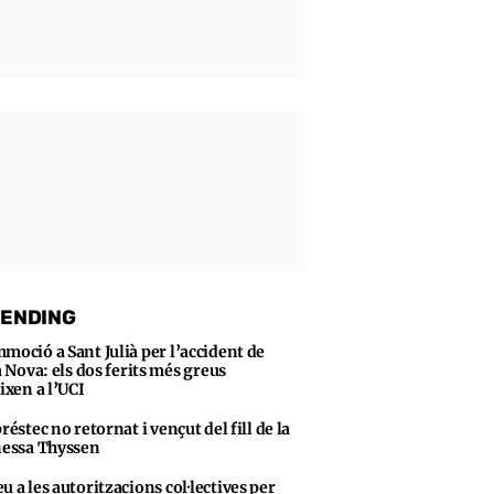
ENDING
moció a Sant Julià per l’accident de
 Nova: els dos ferits més greus
ixen a l’UCI
préstec no retornat i vençut del fill de la
essa Thyssen
u a les autoritzacions col·lectives per