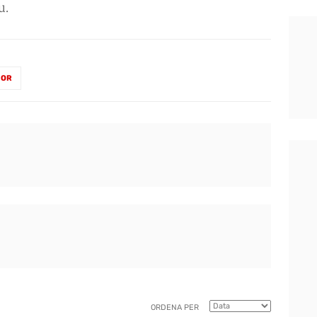
u.
 OR
ORDENA PER