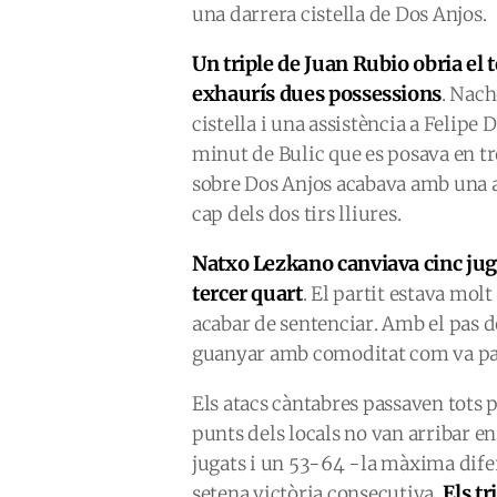
una darrera cistella de Dos Anjos.
Un triple de Juan Rubio obria el t
exhaurís dues possessions
. Nach
cistella i una assistència a Felipe
minut de Bulic que es posava en tr
sobre Dos Anjos acabava amb una an
cap dels dos tirs lliures.
Natxo Lezkano canviava cinc juga
tercer quart
. El partit estava mo
acabar de sentenciar. Amb el pas d
guanyar amb comoditat com va pass
Els atacs càntabres passaven tots p
punts dels locals no van arribar en
jugats i un 53-64 -la màxima difer
Els tr
setena victòria consecutiva.