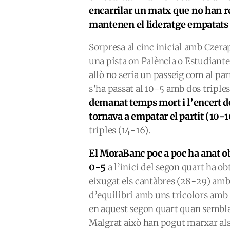
encarrilar un matx que no han res
mantenen el lideratge empatats
Sorpresa al cinc inicial amb Czera
una pista on Palència o Estudiante
allò no seria un passeig com al par
s’ha passat al 10-5 amb dos triple
demanat temps mort i l’encert d
tornava a empatar el partit (10-
triples (14-16).
El MoraBanc poc a poc ha anat ob
0-5
a l’inici del segon quart ha 
eixugat els cantàbres (28-29) amb
d’equilibri amb uns tricolors amb
en aquest segon quart quan sembla
Malgrat això han pogut marxar al