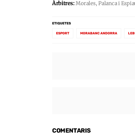
Àrbitres:
Morales, Palanca i Espia
ETIQUETES
ESPORT
MORABANC ANDORRA
LEB
COMENTARIS