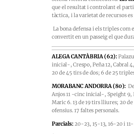
que el resultat i controlant el part
tàctica, i la varietat de recursos 
La bona defensa i els triples com 
convertit en un passeig el que dur
ALEGA CANTÀBRIA (62):
Palazu
inicial-, Crespo, Peña 12, Cabral 4
20 de 45 tirs de dos; 6 de 25 triple
MORABANC ANDORRA (80):
De
Anjos 11 -cinc inicial-, Speight 9,
Maric 6. 13 de 19 tirs lliures; 20 de
ofensius. 17 faltes personals.
Parcials:
20-23, 15-13, 16-20 i 11-