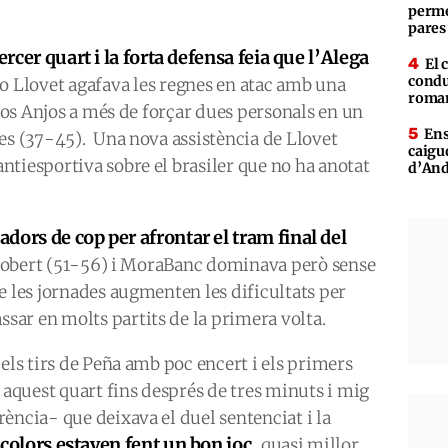
perme
pares
ercer quart i la forta defensa feia que l’Alega
El 
condu
o Llovet agafava les regnes en atac amb una
roman
 Dos Anjos a més de forçar dues personals en un
Ens
es (37-45). Una nova assistència de Llovet
caigu
tiesportiva sobre el brasiler que no ha anotat
d’And
dors de cop per afrontar el tram final del
lt obert (51-56) i MoraBanc dominava però sense
e les jornades augmenten les dificultats per
ar en molts partits de la primera volta.
els tirs de Peña amb poc encert i els primers
 aquest quart fins després de tres minuts i mig
ència- que deixava el duel sentenciat i la
icolors estaven fent un bon joc
, quasi millor