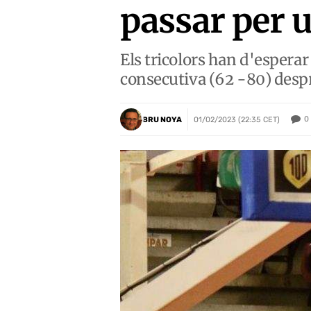
passar per 
Els tricolors han d'esperar
consecutiva (62 -80) despr
0
BRU NOYA
01/02/2023 (22:35 CET)