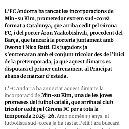
L’FC Andorra ha tancat les incorporacions de
Min-su Kim, prometedor extrem sud-coreà
format a Catalunya, que arriba cedit pel Girona
FC, i del porter Áron Yaakobishvili, procedent del
Barça, que tancarà la porteria juntament amb
Owono i Nico Ratti. Els jugadors ja
s’entrenaran amb el conjunt tricolor des de l’inici
de la pretemporada, ja que aquest dimarts es
disputarà el primer entrenament al Principat
abans de marxar d’estada.
L’FC Andorra ha anunciat aquest dimarts la
Min-su Kim,
una de les joves
incorporació de
promeses del futbol català, que arriba al club
tricolor cedit pel Girona FC per a tota la
temporada 2025-26.
Amb només 19 anys, el
futbolista sud-coreà ja ha tastat l’elit i ara buscarà