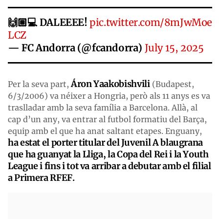
🙌🏼💻 DALEEEE!
pic.twitter.com/8mJwMoe
LCZ
— FC Andorra (@fcandorra)
July 15, 2025
Áron Yaakobishvili
Per la seva part,
(Budapest,
6/3/2006) va néixer a Hongria, però als 11 anys es va
traslladar amb la seva família a Barcelona. Allà, al
cap d’un any, va entrar al futbol formatiu del Barça,
equip amb el que ha anat saltant etapes. Enguany,
ha estat el porter titular del Juvenil A blaugrana
que ha guanyat la Lliga, la Copa del Rei i la Youth
League i fins i tot va arribar a debutar amb el filial
a Primera RFEF.