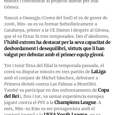
minuts i continuïtat al projecte liderat per Ibai
Gómez.
Nascut a Gwangju (Corea del Sud) el 19 de gener de
2006, Min-su es va formar futbolísticament a
Catalunya, primer a la UE Damm i després al Girona,
que el va fitxar fa tres temporades. Des d’aleshores,
l’hàbil extrem ha destacat per la seva capacitat de
desbordament i desequilibri, virtuts que li han
valgut per debutar amb el primer equip gironí.
Tot i tenir fitxa del filial la temporada passada, el
LaLiga
coreà va disputar minuts en tres partits de
amb el conjunt de Míchel Sánchez, debutant a
Primera divisió contra Las Palmas a Montilivi.
Copa
També va participar en dos enfrontaments de
del Rei
i, fins i tot, va sumar experiència europea
Champions League
jugant contra el PSV a la
. A
més, Min-su Kim va ser protagonista amb el
UEFA Youth League
conjunt juvenil a la
, on va