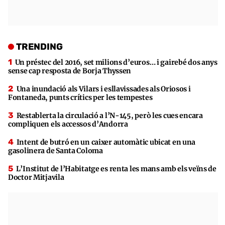
TRENDING
Un préstec del 2016, set milions d’euros… i gairebé dos anys
sense cap resposta de Borja Thyssen
Una inundació als Vilars i esllavissades als Oriosos i
Fontaneda, punts crítics per les tempestes
Restablerta la circulació a l’N-145, però les cues encara
compliquen els accessos d’Andorra
Intent de butró en un caixer automàtic ubicat en una
gasolinera de Santa Coloma
L’Institut de l’Habitatge es renta les mans amb els veïns de
Doctor Mitjavila