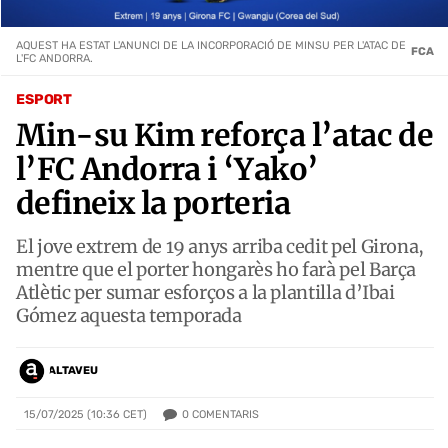
AQUEST HA ESTAT L'ANUNCI DE LA INCORPORACIÓ DE MINSU PER L'ATAC DE
FCA
L'FC ANDORRA.
ESPORT
Min-su Kim reforça l’atac de
l’FC Andorra i ‘Yako’
defineix la porteria
El jove extrem de 19 anys arriba cedit pel Girona,
mentre que el porter hongarès ho farà pel Barça
Atlètic per sumar esforços a la plantilla d’Ibai
Gómez aquesta temporada
ALTAVEU
0
COMENTARIS
15/07/2025 (10:36 CET)