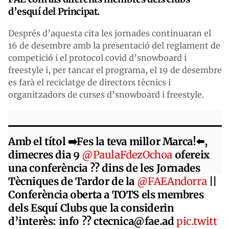
d’esquí del Principat.
Després d’aquesta cita les jornades continuaran el
16 de desembre amb la presentació del reglament de
competició i el protocol covid d’snowboard i
freestyle i, per tancar el programa, el 19 de desembre
es farà el reciclatge de directors tècnics i
organitzadors de curses d’snowboard i freestyle.
Amb el títol ➡️Fes la teva millor Marca!⬅️,
dimecres dia 9
@PaulaFdezOchoa
ofereix
una conferència ?️? dins de les Jornades
Tècniques de Tardor de la
@FAEAndorra
||
Conferència oberta a TOTS els membres
dels Esquí Clubs que la considerin
d’interès: info ?? ctecnica@fae.ad
pic.twitt