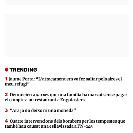
TRENDING
Jaume Porta: “L'atracament em va fer saltar pels aires el
meu refugi”
Denuncien a xarxes que una família ha marxat sense pagar
el compte a un restaurant a Engolasters
“Ara ja no deixo ni una moneda”
Quatre intervencions dels bombers per les tempestes que
també han causat una esllavissada a l’N-145