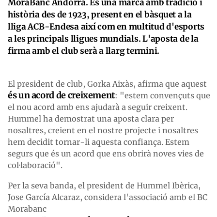
MoraBanc Andorra. És una marca amb tradició i
història des de 1923, present en el bàsquet a la
lliga ACB-Endesa així com en multitud d'esports
a les principals lligues mundials. L'aposta de la
firma amb el club serà a llarg termini.
El president de club, Gorka Aixàs, afirma que aquest
és un acord de creixement
: "estem convençuts que
el nou acord amb ens ajudarà a seguir creixent.
Hummel ha demostrat una aposta clara per
nosaltres, creient en el nostre projecte i nosaltres
hem decidit tornar-li aquesta confiança. Estem
segurs que és un acord que ens obrirà noves vies de
col·laboració".
Per la seva banda, el president de Hummel Ibèrica,
Jose García Alcaraz, considera l'associació amb el BC
Morabanc