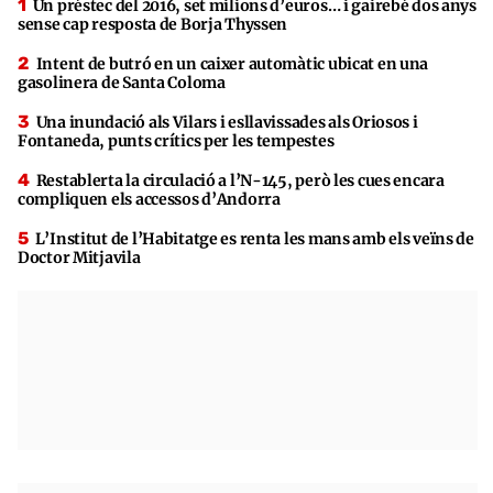
Un préstec del 2016, set milions d’euros… i gairebé dos anys
sense cap resposta de Borja Thyssen
Intent de butró en un caixer automàtic ubicat en una
gasolinera de Santa Coloma
Una inundació als Vilars i esllavissades als Oriosos i
Fontaneda, punts crítics per les tempestes
Restablerta la circulació a l’N-145, però les cues encara
compliquen els accessos d’Andorra
L’Institut de l’Habitatge es renta les mans amb els veïns de
Doctor Mitjavila