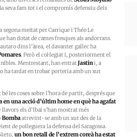
la seva fam tot i el compromís defensiu dels
la segona meitat per Carrique i Théo Le
e han dotat de cames fresques als andorrans.
autaro dins l’àrea, el davanter gallec ha
Pomares
. Però el col·legiat i, posteriorment el
Jastin
nibles. Mentrestant, han entrat
i, a
o ha tardat en trobar porteria amb un xut
 bé les coses sobre l’hora de partit, després que
ta en una acció d’últim home en què ha agafat
 llavors els d’Ibai s’han mostrat més
Bomba
b
atrevint-se amb un xut des de la
eient de polleguera la defensa del Saragossa.
un bon retall de l’extrem coreà ha estat
Nieto,