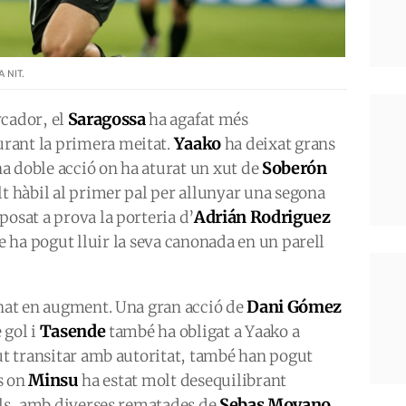
 NIT.
Saragossa
rcador, el
ha agafat més
Yaako
rant la primera meitat.
ha deixat grans
Soberón
a doble acció on ha aturat un xut de
lt hàbil al primer pal per allunyar una segona
Adrián Rodriguez
posat a prova la porteria d’
e ha pogut lluir la seva canonada en un parell
Dani Gómez
anat en augment. Una gran acció de
Tasende
 gol i
també ha obligat a Yaako a
but transitar amb autoritat, també han pogut
Minsu
s on
ha estat molt desequilibrant
Sebas Moyano
cals, amb diverses rematades de