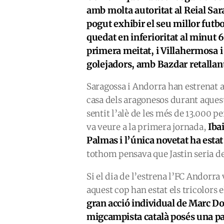
amb molta autoritat al Reial Sar
pogut exhibir el seu millor futbo
quedat en inferioritat al minut 
primera meitat, i Villahermosa i 
golejadors, amb Bazdar retallant 
Saragossa i Andorra han estrenat a
casa dels aragonesos durant aques
sentit l’alè de les més de 13.000 
Iba
va veure a la primera jornada,
Palmas i l’única novetat ha estat
tothom pensava que Jastin seria de
Si el dia de l’estrena l’FC Andorra
aquest cop han estat els tricolors 
gran acció individual de Marc Do
migcampista català posés una pa