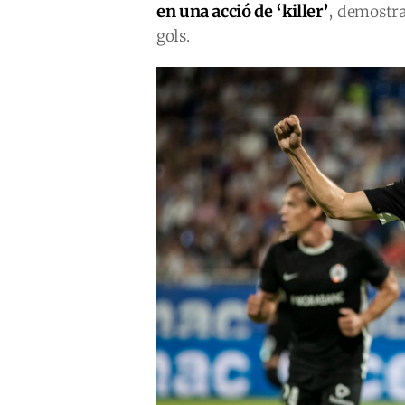
en una acció de ‘killer’
, demostra
gols.