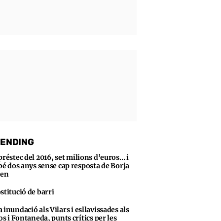
ENDING
préstec del 2016, set milions d’euros… i
bé dos anys sense cap resposta de Borja
sen
stitució de barri
 inundació als Vilars i esllavissades als
s i Fontaneda, punts crítics per les