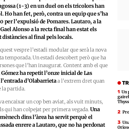
agossa (1-3) en un duel on els tricolors han
l. Ho han fet, però, contra un equip que s’ha
60 per l’expulsió de Pomares. Lautaro, a la
Gael Alonso a la recta final han estat els
distàncies al final pels locals.
quest vespre l’estadi modular que serà la nova
ta temporada. Un estadi descobert però que ha
persones que l’han inaugurat. Content amb el que
i Gómez ha repetit l’onze inicial de Las
 l’entrada d’Olabarrieta
a l’extrem dret quan
TR
 la partida.
Un 
gaire
 va encaixar un cop ben aviat, als vuit minuts,
Thys
Una
els qui han colpejat per primera vegada.
Pro
mènech dins l’àrea ha servit perquè el
Una
ssada enrere a Lautaro, que no ha perdonat
Orioso