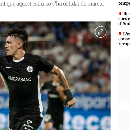
nt que aquest estiu no s’ha oblidat de marcar
tempe
Res
cues 
d’An
L’a
consc
recup