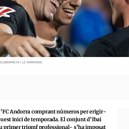
OLABARRIETA I LE NORMAND.
 l’FC Andorra comprant números per erigir-
quest inici de temporada. El conjunt d’Ibai
u primer triomf professional- s’ha imposat