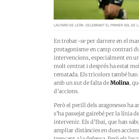
LAUTARO DE LEÓN, CELEBRANT EL PRIMER GOL DE LA
En trobar-se per darrere en el ma
protagonisme en camp contrari du
intervencions, especialment en un
molt centrat i després ha estat mo
rematada. Els tricolors també han 
Molina
amb un xut de falta de
, qu
d’accions.
Però el perill dels aragonesos ha 
s’ha passejat gairebé per la línia de
intervenir. Els d’Ibai, que han sa
ampliar distàncies en dues accion
trencant a la defensa. Però els lo