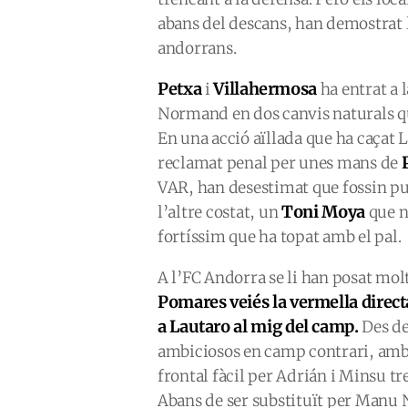
abans del descans, han demostrat 
andorrans.
Petxa
Villahermosa
i
ha entrat a 
Normand en dos canvis naturals qu
En una acció aïllada que ha caçat L
reclamat penal per unes mans de
VAR, han desestimat que fossin pu
Toni Moya
l’altre costat, un
que n
fortíssim que ha topat amb el pal.
A l’FC Andorra se li han posat molt
Pomares veiés la vermella direc
a Lautaro al mig del camp.
Des de
ambiciosos en camp contrari, am
frontal fàcil per Adrián i Minsu tr
Abans de ser substituït per Manu 