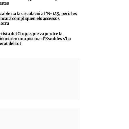
stes
tablerta la circulació a l’N-145, però les
encara compliquen els accessos
dorra
rtista del Cirque que va perdre la
iència en una piscina d’Escaldes s’ha
erat del tot