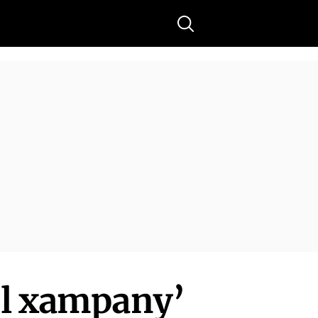
Buscar
ol xampany’