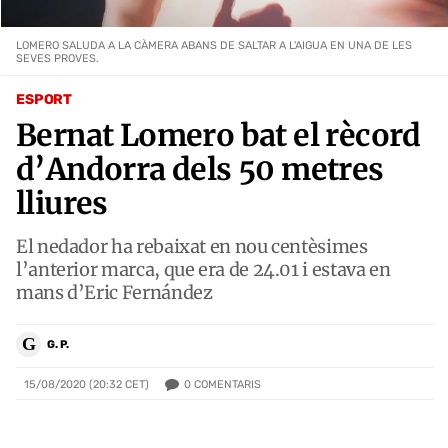
LOMERO SALUDA A LA CÀMERA ABANS DE SALTAR A L'AIGUA EN UNA DE LES
SEVES PROVES.
ESPORT
Bernat Lomero bat el rècord
d’Andorra dels 50 metres
lliures
El nedador ha rebaixat en nou centèsimes
l’anterior marca, que era de 24.01 i estava en
mans d’Eric Fernández
G
G. P.
0
COMENTARIS
15/08/2020 (20:32 CET)