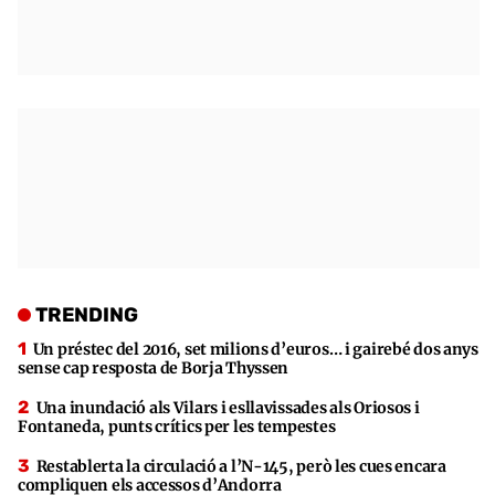
TRENDING
Un préstec del 2016, set milions d’euros… i gairebé dos anys
sense cap resposta de Borja Thyssen
Una inundació als Vilars i esllavissades als Oriosos i
Fontaneda, punts crítics per les tempestes
Restablerta la circulació a l’N-145, però les cues encara
compliquen els accessos d’Andorra