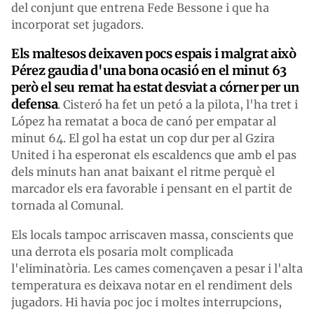
del conjunt que entrena Fede Bessone i que ha
incorporat set jugadors.
Els maltesos deixaven pocs espais i malgrat això
Pérez gaudia d'una bona ocasió en el minut 63
però el seu remat ha estat desviat a córner per un
defensa
. Cisteró ha fet un petó a la pilota, l'ha tret i
López ha rematat a boca de canó per empatar al
minut 64. El gol ha estat un cop dur per al Gzira
United i ha esperonat els escaldencs que amb el pas
dels minuts han anat baixant el ritme perquè el
marcador els era favorable i pensant en el partit de
tornada al Comunal.
Els locals tampoc arriscaven massa, conscients que
una derrota els posaria molt complicada
l'eliminatòria. Les cames començaven a pesar i l'alta
temperatura es deixava notar en el rendiment dels
jugadors. Hi havia poc joc i moltes interrupcions,