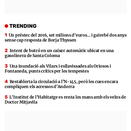
TRENDING
Un préstec del 2016, set milions d’euros… i gairebé dos anys
sense cap resposta de Borja Thyssen
Intent de butró en un caixer automàtic ubicat en una
gasolinera de Santa Coloma
Una inundació als Vilars i esllavissades als Oriosos i
Fontaneda, punts crítics per les tempestes
Restablerta la circulació a l’N-145, però les cues encara
compliquen els accessos d’Andorra
L’Institut de l’Habitatge es renta les mans amb els veïns de
Doctor Mitjavila