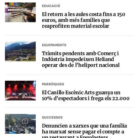
EDUCACIÓ
El retorn a les aules costa fins a 150
euros, amb més famílies que
reaprofiten material escolar
EQUIPAMENTS
Tràmits pendents amb Comerç i
Indústria impedeixen Heliand
operar des de l’heliport nacional
PARRÒQUIES
El Canillo Escènic Arts guanya un
10% d’espectadors i frega els 22.000
SUCCESSOS
Denuncien a xarxes que una família
ha marxat sense pagar el compte a
un restaurant a Engolasters