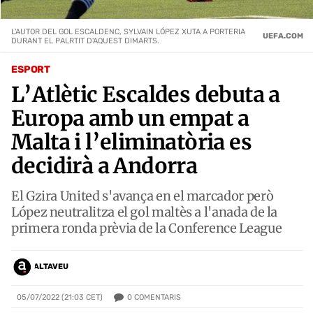
L'AUTOR DEL GOL ESCALDENC, SYLVAIN LÓPEZ XUTA A PORTERIA
UEFA.COM
DURANT EL PALRTIT D'AQUEST DIMARTS.
ESPORT
L’Atlètic Escaldes debuta a
Europa amb un empat a
Malta i l’eliminatòria es
decidirà a Andorra
El Gzira United s'avança en el marcador però
López neutralitza el gol maltès a l'anada de la
primera ronda prèvia de la Conference League
ALTAVEU
0
COMENTARIS
05/07/2022 (21:03 CET)