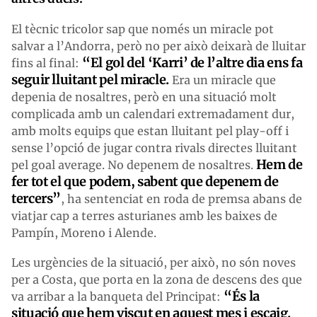
El tècnic tricolor sap que només un miracle pot
salvar a l’Andorra, però no per això deixarà de lluitar
“El gol del ‘Karri’ de l’altre dia ens fa
fins al final:
seguir lluitant pel miracle.
Era un miracle que
depenia de nosaltres, però en una situació molt
complicada amb un calendari extremadament dur,
amb molts equips que estan lluitant pel play-off i
sense l’opció de jugar contra rivals directes lluitant
Hem de
pel goal average. No depenem de nosaltres.
fer tot el que podem, sabent que depenem de
tercers”
, ha sentenciat en roda de premsa abans de
viatjar cap a terres asturianes amb les baixes de
Pampín, Moreno i Alende.
Les urgències de la situació, per això, no són noves
per a Costa, que porta en la zona de descens des que
“És la
va arribar a la banqueta del Principat:
situació que hem viscut en aquest mes i escaig.