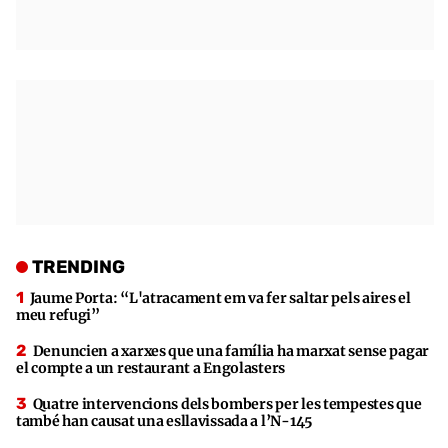
TRENDING
Jaume Porta: “L'atracament em va fer saltar pels aires el
meu refugi”
Denuncien a xarxes que una família ha marxat sense pagar
el compte a un restaurant a Engolasters
Quatre intervencions dels bombers per les tempestes que
també han causat una esllavissada a l’N-145