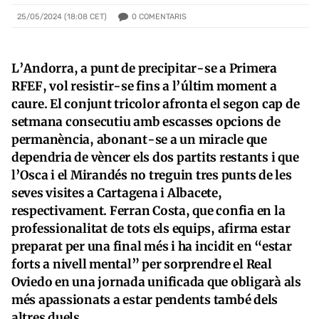
0
COMENTARIS
25/05/2024 (18:08 CET)
L’Andorra, a punt de precipitar-se a Primera
RFEF, vol resistir-se fins a l’últim moment a
caure. El conjunt tricolor afronta el segon cap de
setmana consecutiu amb escasses opcions de
permanència, abonant-se a un miracle que
dependria de vèncer els dos partits restants i que
l’Osca i el Mirandés no treguin tres punts de les
seves visites a Cartagena i Albacete,
respectivament. Ferran Costa, que confia en la
professionalitat de tots els equips, afirma estar
preparat per una final més i ha incidit en “estar
forts a nivell mental” per sorprendre el Real
Oviedo en una jornada unificada que obligarà als
més apassionats a estar pendents també dels
altres duels.