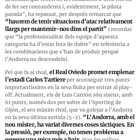
de fer ser contundents i, evidentment, la pilota
parada”, ha repassat, per després remarcar que
“haurem de tenir situacions d’atac relativament
llargs per mantenir-nos dins el partit”
i recordar
que “la professionalitat dels equips d’aquesta
categoria ha d’estar fora de dubte” en referència a
les combinacions que s’han de produir perquè
l’Andorra no descendeixi.
el Real Oviedo promet emplenar
Pel que fa al rival,
l’estadi Carlos Tartiere
per aconseguir tres punts
importantíssims en la seva lluita per entrar al play-
off. Actualment, els de Luis Carrión són sisens, amb
61 punts, només dos per sobre de l’Sporting de
Gijón, el seu màxim rival, que va golejar a l’Andorra
“L'Andorra, amb el
en la seva última sortida (5-2).
nou míster, ha variat diverses coses tàctiques. En
la pressió, per exemple, no tenen problema a
esperar una mica més a baix.
Han fet millors