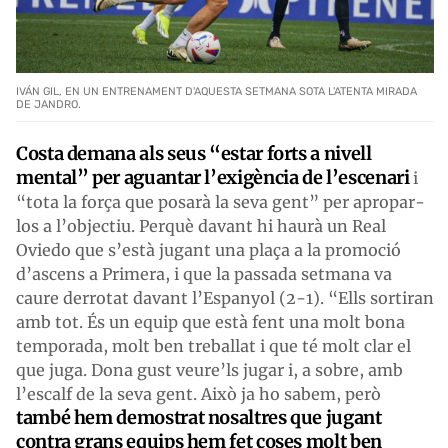
IVÁN GIL, EN UN ENTRENAMENT D'AQUESTA SETMANA SOTA L'ATENTA MIRADA
DE JANDRO.
Costa demana als seus “estar forts a nivell
mental” per aguantar l’exigència de l’escenari
i
“tota la força que posarà la seva gent” per apropar-
los a l’objectiu. Perquè davant hi haurà un Real
Oviedo que s’està jugant una plaça a la promoció
d’ascens a Primera, i que la passada setmana va
caure derrotat davant l’Espanyol (2-1). “Ells sortiran
amb tot. És un equip que està fent una molt bona
temporada, molt ben treballat i que té molt clar el
que juga. Dona gust veure’ls jugar i, a sobre, amb
l’escalf de la seva gent. Això ja ho sabem, però
també hem demostrat nosaltres que jugant
contra grans equips hem fet coses molt ben