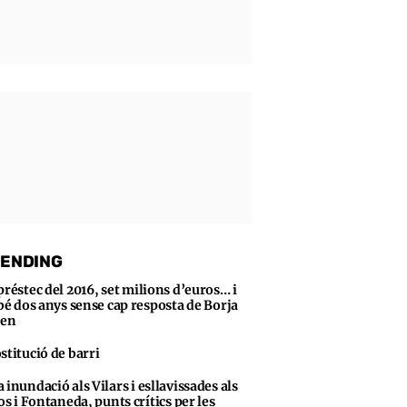
ENDING
préstec del 2016, set milions d’euros… i
bé dos anys sense cap resposta de Borja
sen
stitució de barri
 inundació als Vilars i esllavissades als
s i Fontaneda, punts crítics per les