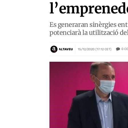
l’emprened
Es generaran sinèrgies entr
potenciarà la utilització d
0
C
ALTAVEU
15/12/2020 (17:12 CET)