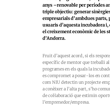
anys –renovable per períodes a
triple objectiu: generar sinèrgies
empresarials d’ambdues parts, po
usuaris d’aquesta incubadora i
el creixement econòmic de les st
d’Andorra.
Fruit d’aquest acord, si els respo
específic de mentor que treballi al
programes en els quals la incubad
es compromet a posar-los en conta
com NIU detectin un projecte empr
a conèixer a l’alta part, s’ho comu
de col·laboració que estimin oport
l’emprenedor/empresa.