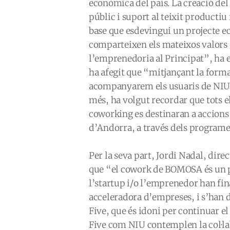
econòmica del país. La creació de
públic i suport al teixit producti
base que esdevingui un projecte e
comparteixen els mateixos valors d
l’emprenedoria al Principat”, ha 
ha afegit que “mitjançant la forma
acompanyarem els usuaris de NIU, 
més, ha volgut recordar que tots e
coworking es destinaran a accions 
d’Andorra, a través dels progra
Per la seva part, Jordi Nadal, dir
que “el cowork de BOMOSA és un p
l’startup i/o l’emprenedor han fina
acceleradora d’empreses, i s’han 
Five, que és idoni per continuar e
Five com NIU contemplen la col·l