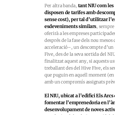
tant NIU com les 
Per altra banda,
disposen de tarifes amb descompte
sense cost), per tal d’utilitzar l
esdeveniments similars
, sempre 
oferirà a les empreses participad
després de la fase dels nou meso
acceleració–, un descompte d’un 5
Five, des de la seva sortida del NI
finalitzat aquest any, si aquests u
treballant des del Hive Five, els se
que puguin en aquell moment (en a
amb un compromís assignats prèv
El NIU, ubicat a l’edifici Els Arc
fomentar l’emprenedoria en l’àmbi
desenvolupament de noves activ