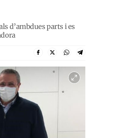
ials d’ambdues parts i es
badora