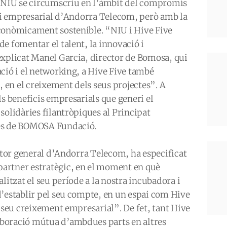
l NIU se circumscriu en l’àmbit del compromís
u i empresarial d’Andorra Telecom, però amb la
conòmicament sostenible. “NIU i Hive Five
e fomentar el talent, la innovació i
explicat Manel Garcia, director de Bomosa, qui
ció i el networking, a Hive Five també
en el creixement dels seus projectes”. A
ls beneficis empresarials que generi el
solidàries filantròpiques al Principat
mes de BOMOSA Fundació.
ector general d’Andorra Telecom, ha especificat
artner estratègic, en el moment en què
litzat el seu període a la nostra incubadora i
d’establir pel seu compte, en un espai com Hive
l seu creixement empresarial”. De fet, tant Hive
aboració mútua d’ambdues parts en altres