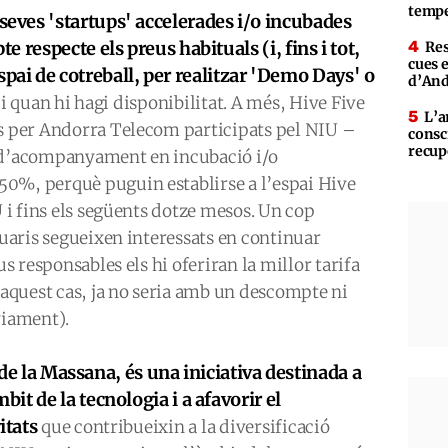
tempe
seves 'startups' accelerades i/o incubades
 respecte els preus habituals (i, fins i tot,
Res
cues 
’espai de cotreball, per realitzar 'Demo Days' o
d’An
i quan hi hagi disponibilitat. A més, Hive Five
L’a
es per Andorra Telecom participats pel NIU –
consc
recup
s d’acompanyament en incubació i/o
0%, perquè puguin establirse a l’espai Hive
U i fins els següents dotze mesos. Un cop
suaris segueixen interessats en continuar
us responsables els hi oferiran la millor tarifa
quest cas, ja no seria amb un descompte ni
iament).
s de la Massana, és una iniciativa destinada a
t de la tecnologia i a afavorir el
itats
que contribueixin a la diversificació