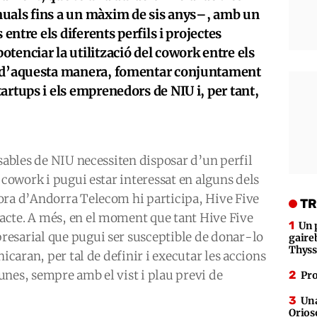
nuals fins a un màxim de sis anys–, amb un
 entre els diferents perfils i projectes
tenciar la utilització del cowork entre els
, d’aquesta manera, fomentar conjuntament
artups i els emprenedors de NIU i, per tant,
nsables de NIU necessiten disposar d’un perfil
 cowork i pugui estar interessat en alguns dels
ora d’Andorra Telecom hi participa, Hive Five
TR
cte. A més, en el moment que tant Hive Five
Un 
esarial que pugui ser susceptible de donar-lo
gaire
Thys
nicaran, per tal de definir i executar les accions
unes, sempre amb el vist i plau previ de
Pro
Una
Orioso