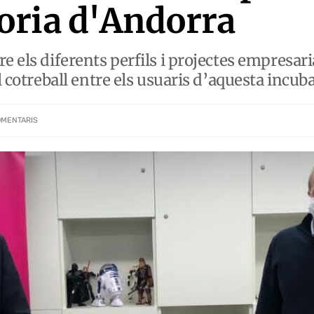
oria d'Andorra
e els diferents perfils i projectes empresar
el cotreball entre els usuaris d’aquesta incu
OMENTARIS