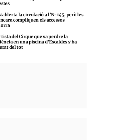
stes
tablerta la circulació a l’N-145, però les
encara compliquen els accessos
dorra
rtista del Cirque que va perdre la
iència en una piscina d’Escaldes s’ha
erat del tot