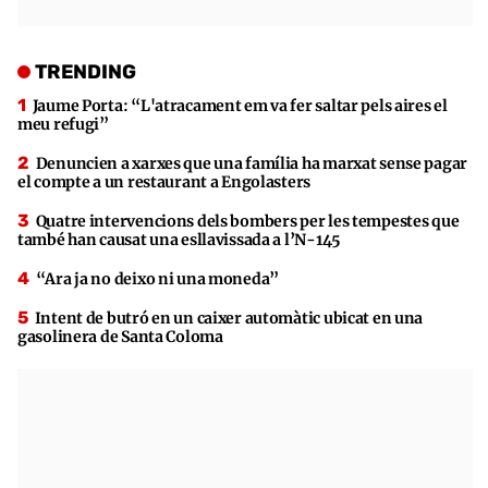
TRENDING
Jaume Porta: “L'atracament em va fer saltar pels aires el
meu refugi”
Denuncien a xarxes que una família ha marxat sense pagar
el compte a un restaurant a Engolasters
Quatre intervencions dels bombers per les tempestes que
també han causat una esllavissada a l’N-145
“Ara ja no deixo ni una moneda”
Intent de butró en un caixer automàtic ubicat en una
gasolinera de Santa Coloma