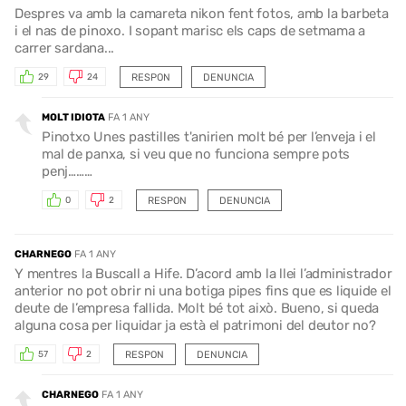
Despres va amb la camareta nikon fent fotos, amb la barbeta
i el nas de pinoxo. I sopant marisc els caps de setmama a
carrer sardana...
RESPON
DENUNCIA
29
24
MOLT IDIOTA
FA 1 ANY
Pinotxo Unes pastilles t'anirien molt bé per l’enveja i el
mal de panxa, si veu que no funciona sempre pots
penj………
RESPON
DENUNCIA
0
2
CHARNEGO
FA 1 ANY
Y mentres la Buscall a Hife. D’acord amb la llei l’administrador
anterior no pot obrir ni una botiga pipes fins que es liquide el
deute de l’empresa fallida. Molt bé tot això. Bueno, si queda
alguna cosa per liquidar ja està el patrimoni del deutor no?
RESPON
DENUNCIA
57
2
CHARNEGO
FA 1 ANY