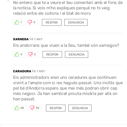
No entenc que te a veure el teu comentari amb el fons de
la notícia. Si vols m’ho expliques perquè no hi veig
relació entre els collons i el blat de moro
RESPON
DENUNCIA
1
0
XARNEGA
FA 1 ANY
Els andorrans que viuen a la Seu, també són xarnegos?
RESPON
DENUNCIA
4
0
CARADURA
FA 1 ANY
Els administradors eren uns caradures que continuen
vivint a l'ample com si res hagués passat. Uns inútils que
pel bé d'Andorra espero que mai més podran obrir cap
més negoci. Ja han sembrat prouta misèria per allà on
han passat.
RESPON
DENUNCIA
68
30