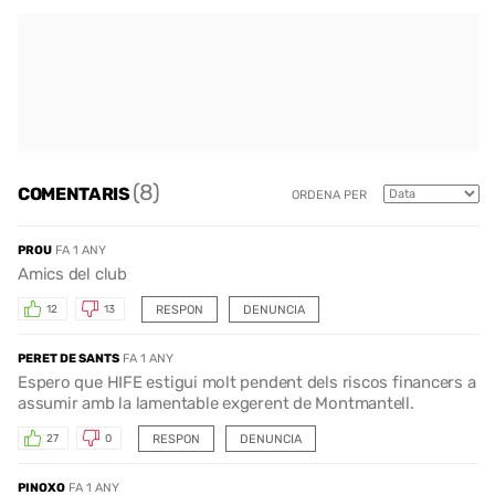
(8)
COMENTARIS
ORDENA PER
PROU
FA 1 ANY
Amics del club
RESPON
DENUNCIA
12
13
PERET DE SANTS
FA 1 ANY
Espero que HIFE estigui molt pendent dels riscos financers a
assumir amb la lamentable exgerent de Montmantell.
RESPON
DENUNCIA
27
0
PINOXO
FA 1 ANY