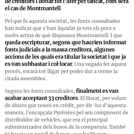
de creditors i donar tot l’afer per tancat, com serà
el cas de Montmantell
.
Pel que fa aquesta societat, les fonts consultades
han indicat que s’han liquidat ja tots els pocs o
molts actius de què disposava Montmantell. I que
queda escripturar, segons que haurien informat
fonts judicials a la massa creditora, algunes
accions de les quals era titular la societat i que ja
es van subhastar i col·locar
. Una vegada fet aquest
procés, estarà tot lligat per poder dur a terme la
citada assemblea.
finalment es van
Segons les fonts consultades,
acabar acceptant 33 creditors
. El llistat, per volum
de diners que tenen en crèdit, per dir-ho d’aquesta
manera, l’encapçala Pyrénées pel seu component de
distribuïdor de vehicles, que era el principal
subministrador dels busos de la companyia. També
hi hauria un parell de bancs, que facilitaven