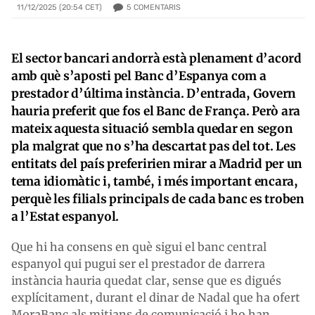
5
COMENTARIS
11/12/2025 (20:54 CET)
El sector bancari andorrà està plenament d’acord
amb què s’aposti pel Banc d’Espanya com a
prestador d’última instància. D’entrada, Govern
hauria preferit que fos el Banc de França. Però ara
mateix aquesta situació sembla quedar en segon
pla malgrat que no s’ha descartat pas del tot. Les
entitats del país preferirien mirar a Madrid per un
tema idiomàtic i, també, i més important encara,
perquè les filials principals de cada banc es troben
a l’Estat espanyol.
Que hi ha consens en què sigui el banc central
espanyol qui pugui ser el prestador de darrera
instància hauria quedat clar, sense que es digués
explícitament, durant el dinar de Nadal que ha ofert
MoraBanc als mitjans de comunicació i ho han