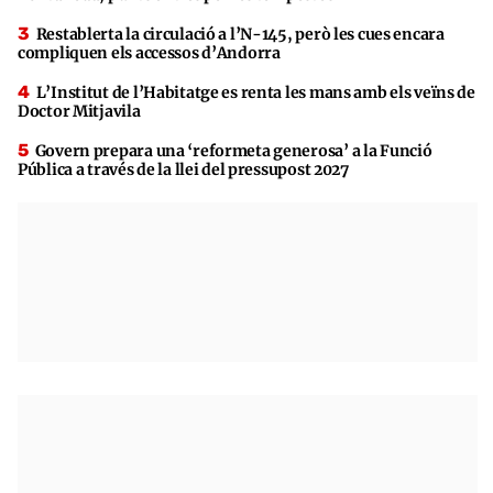
Restablerta la circulació a l’N-145, però les cues encara
compliquen els accessos d’Andorra
L’Institut de l’Habitatge es renta les mans amb els veïns de
Doctor Mitjavila
Govern prepara una ‘reformeta generosa’ a la Funció
Pública a través de la llei del pressupost 2027