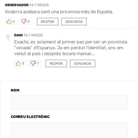
OBSERVADOR
FA 7 MESOS
Andorra acabara sent una provincia més de España.
RESPON
DENUNCIA
6
4
DANI
FA 7 MESOS
Exacte, es solament el primer pas per ser un provincia
"viciada" d'Espanya. Ja em perdut l'identitat, ens em
venut el país i després tocarà marxar...
RESPON
DENUNCIA
3
1
NOM
CORREU ELECTRÒNIC