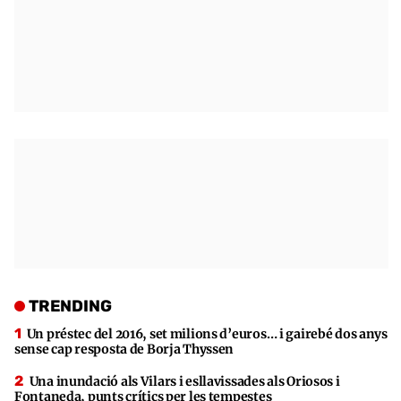
TRENDING
Un préstec del 2016, set milions d’euros… i gairebé dos anys
sense cap resposta de Borja Thyssen
Una inundació als Vilars i esllavissades als Oriosos i
Fontaneda, punts crítics per les tempestes