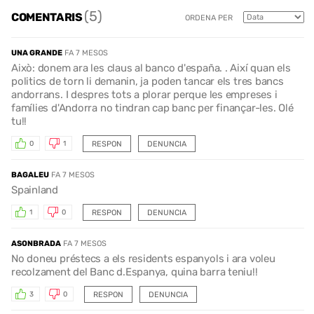
(5)
COMENTARIS
ORDENA PER
UNA GRANDE
FA 7 MESOS
Això: donem ara les claus al banco d'españa. . Així quan els
politics de torn li demanin, ja poden tancar els tres bancs
andorrans. I despres tots a plorar perque les empreses i
famílies d'Andorra no tindran cap banc per finançar-les. Olé
tu!!
RESPON
DENUNCIA
0
1
BAGALEU
FA 7 MESOS
Spainland
RESPON
DENUNCIA
1
0
ASONBRADA
FA 7 MESOS
No doneu préstecs a els residents espanyols i ara voleu
recolzament del Banc d.Espanya, quina barra teniu!!
RESPON
DENUNCIA
3
0