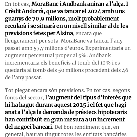
MoraBanc i Andbank aniran a l’alça. I
En tot cas,
Crèdit Andorrà, que va tancar el 2024 amb uns
guanys de 70,9 milions, molt probablement
recularà i se situarà en un nivell similar al de les
previsions fetes per Alsina
, encara que
lleugerament per sota. MoraBanc va tancar l’any
passat amb 57,7 milions d’euros. Experimentaria un
augment percentual proper al 5%. Andbank
incrementaria els beneficis al tomb del 10% i es
quedaria al tomb dels 50 milions procedent dels 46
de l’any passat.
Tot plegat encara són previsions. En tot cas, segons
l’augment del tipus d’interès que
fonts del sector,
hi ha hagut durant aquest 2025 i el fet que hagi
anat a l’alça la demanda de préstecs hipotecaris
han contribuït en gran mesura a un increment
del negoci bancari
. Del bon rendiment que, en
general, hauran tingut totes les entitats bancàries