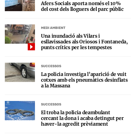
Afers Socials aporta només el 10%
del cost dels lloguers del parc públic
MEDI AMBIENT
Una inundació als Vilars i
esllavissades als Oriosos i Fontaneda,
punts crítics per les tempestes
SUCCESSOS
La policia investiga l’aparició de vuit
cotxes amb els pneumàtics desinflats
a la Massana
SUCCESSOS
El troba la policia deambulant
cercant la dona i acaba detingut per
haver-la agredit prèviament