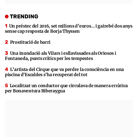
TRENDING
Un préstec del 2016, set milions d’euros… i gairebé dos anys
sense cap resposta de Borja Thyssen
Prostitució de barri
Una inundació als Vilars i esllavissades als Oriosos i
Fontaneda, punts crítics per les tempestes
L’artista del Cirque que va perdre la consciència en una
piscina d’Escaldes s’ha recuperat del tot
Localitzat un conductor que circulava de manera erràtica
per Bonaventura Riberaygua