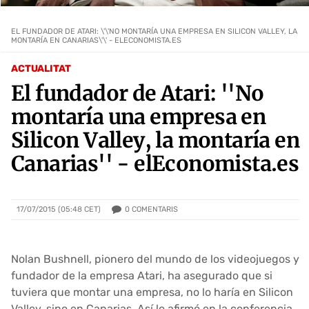
EL FUNDADOR DE ATARI: \'\'NO MONTARÍA UNA EMPRESA EN SILICON VALLEY, LA
MONTARÍA EN CANARIAS\'\' - ELECONOMISTA.ES
ACTUALITAT
El fundador de Atari: ''No
montaría una empresa en
Silicon Valley, la montaría en
Canarias'' - elEconomista.es
0
COMENTARIS
17/07/2015 (05:48 CET)
Nolan Bushnell, pionero del mundo de los videojuegos y
fundador de la empresa Atari, ha asegurado que si
tuviera que montar una empresa, no lo haría en Silicon
Valley, sino en Canarias. Así lo afirmó en la conferencia