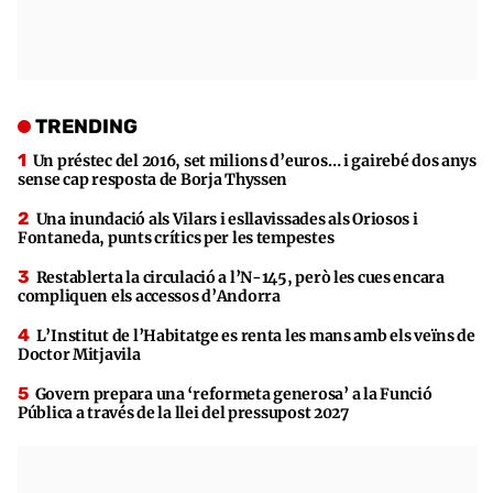
TRENDING
Un préstec del 2016, set milions d’euros… i gairebé dos anys
sense cap resposta de Borja Thyssen
Una inundació als Vilars i esllavissades als Oriosos i
Fontaneda, punts crítics per les tempestes
Restablerta la circulació a l’N-145, però les cues encara
compliquen els accessos d’Andorra
L’Institut de l’Habitatge es renta les mans amb els veïns de
Doctor Mitjavila
Govern prepara una ‘reformeta generosa’ a la Funció
Pública a través de la llei del pressupost 2027