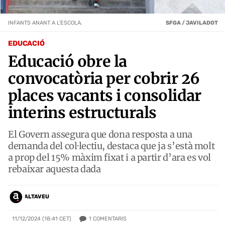
INFANTS ANANT A L'ESCOLA.
SFGA / JAVILADOT
EDUCACIÓ
Educació obre la
convocatòria per cobrir 26
places vacants i consolidar
interins estructurals
El Govern assegura que dona resposta a una
demanda del col·lectiu, destaca que ja s’està molt
a prop del 15% màxim fixat i a partir d’ara es vol
rebaixar aquesta dada
ALTAVEU
1
COMENTARIS
11/12/2024 (18:41 CET)