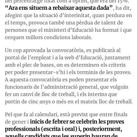
del percentatge fixat com a òptim, que era del 15%.
“Ara ens situem a rebaixar aquesta dada”
, ha dit,
afegint que la situació d’interinitat, quan perdura en
el temps, provoca també una pèrdua de talent de
persones que el ministeri d’Educació ha format i que
cerquen millors condicions laborals.
Un cop aprovada la convocatòria, es publicarà al
portal de l’empleat i a la web d’Educació, juntament
amb el plec de bases, on es determinen els criteris
per poder presentar-s’hi i els terminis de les proves.
A aquesta convocatòria es poden presentar els
funcionaris de l’administració general, que vulguin
fer un canvi de lloc de treball, i els interins que
portin de cinc anys o més en el mateix lloc de treball.
Pel que fa al calendari, està previst que entre finals
inicis de febrer se celebrin les proves
de gener i
professionals (escrita i oral) i, posteriorment,
aquells candidats que les superin hauran de