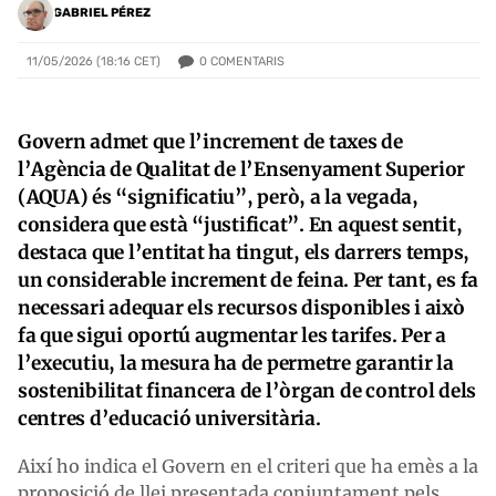
GABRIEL PÉREZ
0
COMENTARIS
11/05/2026 (18:16 CET)
Govern admet que l’increment de taxes de
l’Agència de Qualitat de l’Ensenyament Superior
(AQUA) és “significatiu”, però, a la vegada,
considera que està “justificat”. En aquest sentit,
destaca que l’entitat ha tingut, els darrers temps,
un considerable increment de feina. Per tant, es fa
necessari adequar els recursos disponibles i això
fa que sigui oportú augmentar les tarifes. Per a
l’executiu, la mesura ha de permetre garantir la
sostenibilitat financera de l’òrgan de control dels
centres d’educació universitària.
Així ho indica el Govern en el criteri que ha emès a la
proposició de llei presentada conjuntament pels