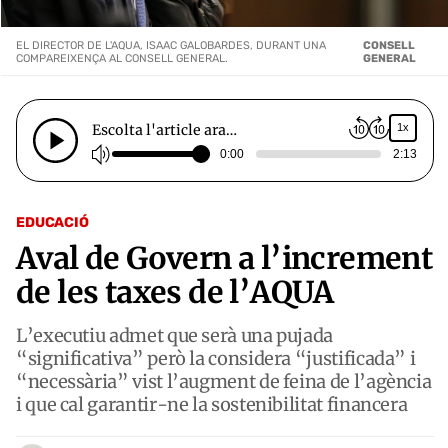
EL DIRECTOR DE L'AQUA, ISAAC GALOBARDES, DURANT UNA
CONSELL
COMPAREIXENÇA AL CONSELL GENERAL.
GENERAL
Escolta l'article ara…
1x
0:00
2:13
EDUCACIÓ
Aval de Govern a l’increment
de les taxes de l’AQUA
L’executiu admet que serà una pujada
“significativa” però la considera “justificada” i
“necessària” vist l’augment de feina de l’agència
i que cal garantir-ne la sostenibilitat financera