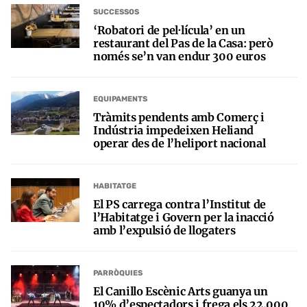
SUCCESSOS
‘Robatori de pel·lícula’ en un
restaurant del Pas de la Casa: però
només se’n van endur 300 euros
EQUIPAMENTS
Tràmits pendents amb Comerç i
Indústria impedeixen Heliand
operar des de l’heliport nacional
HABITATGE
El PS carrega contra l’Institut de
l’Habitatge i Govern per la inacció
amb l’expulsió de llogaters
PARRÒQUIES
El Canillo Escènic Arts guanya un
10% d’espectadors i frega els 22.000