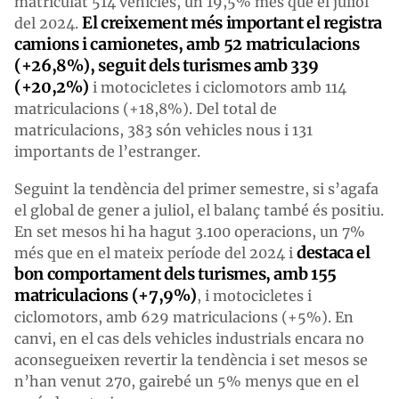
matriculat 514 vehicles, un 19,5% més que el juliol
El creixement més important el registra
del 2024.
camions i camionetes, amb 52 matriculacions
(+26,8%), seguit dels turismes amb 339
(+20,2%)
i motocicletes i ciclomotors amb 114
matriculacions (+18,8%). Del total de
matriculacions, 383 són vehicles nous i 131
importants de l’estranger.
Seguint la tendència del primer semestre, si s’agafa
el global de gener a juliol, el balanç també és positiu.
En set mesos hi ha hagut 3.100 operacions, un 7%
destaca el
més que en el mateix període del 2024 i
bon comportament dels turismes, amb 155
matriculacions (+7,9%)
, i motocicletes i
ciclomotors, amb 629 matriculacions (+5%). En
canvi, en el cas dels vehicles industrials encara no
aconsegueixen revertir la tendència i set mesos se
n’han venut 270, gairebé un 5% menys que en el