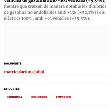
vehicles de gasolina amb -101 vehicles (-5,9%)
,
mentre que creixen de manera notable les d’híbrids
de gasolina no endollables amb +138 (+52,1%) i els
elèctrics 100%, amb +61 vehicles (+55,5%).
DOCUMENTS
matriculacions juliol
ETIQUETES
ECONOMIA
COMERÇOS
EMPRESES