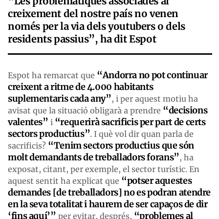
“Les problemàtiques associades al
creixement del nostre país no venen
només per la via dels youtubers o dels
residents passius”, ha dit Espot
“Andorra no pot continuar
Espot ha remarcat que
creixent a ritme de 4.000 habitants
suplementaris cada any”
, i per aquest motiu ha
“decisions
avisat que la situació obligarà a prendre
valentes”
“requerirà sacrificis per part de certs
i
sectors productius”
. I què vol dir quan parla de
“Tenim sectors productius que són
sacrificis?
molt demandants de treballadors forans”
, ha
exposat, citant, per exemple, el sector turístic. En
“potser aquestes
aquest sentit ha explicat que
demandes [de treballadors] no es podran atendre
en la seva totalitat i haurem de ser capaços de dir
‘fins aquí’”
“problemes al
per evitar, després,