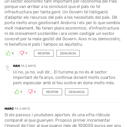
un sector economic tant important per l’economia del Païs
perque van arribar a la conclusió que el païs no té
infrastructura per tanta gent. Un Govern té l’obligació
d’adaptar els recursos del païs a les necesitats del païs. DA
porta molts anys gestionant Andorra i els per lo que sembla
molt malament. No tenen plans economics, d’infrastructura
ni de creixement sostenible i ara volen castigar un sector
concret per la mala gestió del Govern. Aixo ni es democratic,
ni beneficia el païs i tampoc es equitatiu.
RESPON
DENUNCIA
8
0
HAH
FA 2 ANYS
Ui no, ja no, vull dir... El turisme ja no és el sector
important de fa anys, continua donant molts cuartos
però especular amb el teu sostre en dona molts més.
RESPON
DENUNCIA
0
0
MARC
FA 2 ANYS
Si els passius i youtubers aporten, és una xifra rídicula
comparat al que guanyen. Proposo primer incrementar
l'impost de l'irpr al que guanyi més de 100000 euros per any,