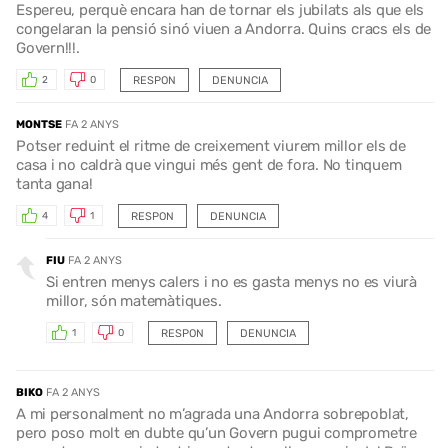
Espereu, perquè encara han de tornar els jubilats als que els
congelaran la pensió sinó viuen a Andorra. Quins cracs els de
Govern!!!.
RESPON
DENUNCIA
2
0
MONTSE
FA 2 ANYS
Potser reduint el ritme de creixement viurem millor els de
casa i no caldrà que vingui més gent de fora. No tinquem
tanta gana!
RESPON
DENUNCIA
4
1
FIU
FA 2 ANYS
Si entren menys calers i no es gasta menys no es viurà
millor, són matemàtiques.
RESPON
DENUNCIA
1
0
BIKO
FA 2 ANYS
A mi personalment no m’agrada una Andorra sobrepoblat,
pero poso molt en dubte qu’un Govern pugui comprometre