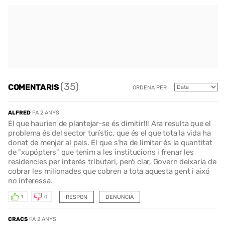
(35)
COMENTARIS
ORDENA PER
ALFRED
FA 2 ANYS
El que haurien de plantejar-se és dimitir!!! Ara resulta que el
problema és del sector turístic, que és el que tota la vida ha
donat de menjar al pais. El que s'ha de limitar és la quantitat
de "xupópters" que tenim a les institucions i frenar les
residencies per interés tributari, però clar, Govern deixaria de
cobrar les milionades que cobren a tota aquesta gent i aixó
no interessa.
RESPON
DENUNCIA
1
0
CRACS
FA 2 ANYS