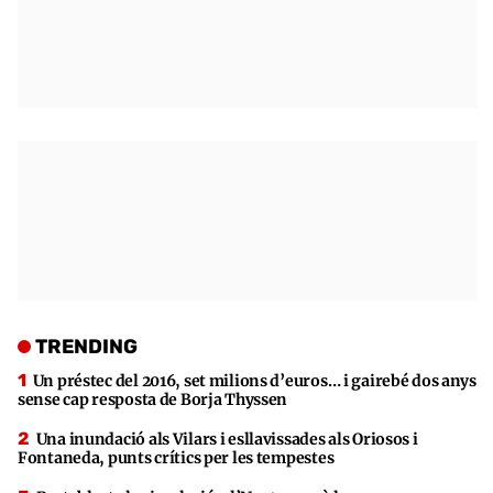
TRENDING
Un préstec del 2016, set milions d’euros… i gairebé dos anys
sense cap resposta de Borja Thyssen
Una inundació als Vilars i esllavissades als Oriosos i
Fontaneda, punts crítics per les tempestes