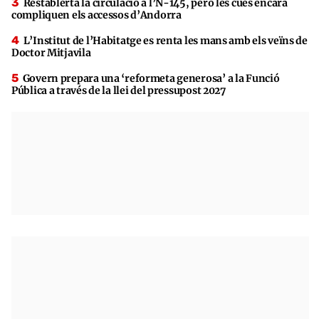
Restablerta la circulació a l’N-145, però les cues encara
compliquen els accessos d’Andorra
L’Institut de l’Habitatge es renta les mans amb els veïns de
Doctor Mitjavila
Govern prepara una ‘reformeta generosa’ a la Funció
Pública a través de la llei del pressupost 2027