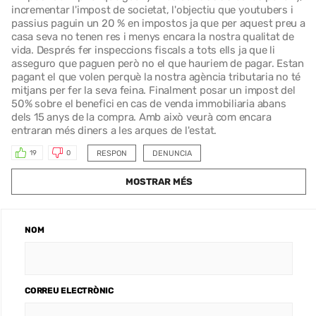
incrementar l'impost de societat, l'objectiu que youtubers i
passius paguin un 20 % en impostos ja que per aquest preu a
casa seva no tenen res i menys encara la nostra qualitat de
vida. Després fer inspeccions fiscals a tots ells ja que li
asseguro que paguen però no el que hauriem de pagar. Estan
pagant el que volen perquè la nostra agència tributaria no té
mitjans per fer la seva feina. Finalment posar un impost del
50% sobre el benefici en cas de venda immobiliaria abans
dels 15 anys de la compra. Amb això veurà com encara
entraran més diners a les arques de l'estat.
RESPON
DENUNCIA
19
0
MOSTRAR MÉS
NOM
CORREU ELECTRÒNIC