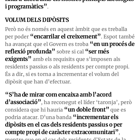
i programàtics”
.
VOLUM DELS DIPÒSITS
Però no és només en aquest àmbit que es treballa
“encarrilar el creixement”
per poder
. Espot també
“en un procés de
ha avançat que el Govern es troba
reflexió profunda”
“ser més
sobre si cal
exigents”
amb els requisits que s’imposen als
residents passius o als residents per compte propi.
És a dir, si es torna a incrementar el volum del
dipòsit que han d’efectuar.
“S’ha de mirar com encaixa amb l’acord
d’associació”
, ha reconegut el líder ‘taronja’, però
“un doble front”
considera que hi hauria
que es
“incrementar els
podria atacar. D’una banda
dipòsits en el cas dels residents passius o per
compte propi de caràcter extracomunitari”
,
mentre que en el cas dels residents d’Estats de la