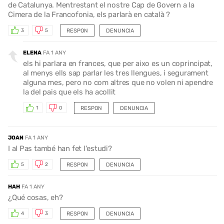
de Catalunya. Mentrestant el nostre Cap de Govern a la
Cimera de la Francofonia, els parlarà en català ?
RESPON
DENUNCIA
3
5
ELENA
FA 1 ANY
els hi parlara en frances, que per aixo es un coprincipat,
al menys ells sap parlar les tres llengues, i segurament
alguna mes, pero no com altres que no volen ni apendre
la del pais que els ha acollit
RESPON
DENUNCIA
1
0
JOAN
FA 1 ANY
I al Pas també han fet l'estudi?
RESPON
DENUNCIA
5
2
HAH
FA 1 ANY
¿Qué cosas, eh?
RESPON
DENUNCIA
4
3