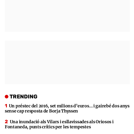
TRENDING
Un préstec del 2016, set milions d’euros… i gairebé dos anys
sense cap resposta de Borja Thyssen
Una inundació als Vilars i esllavissades als Oriosos i
Fontaneda, punts crítics per les tempestes