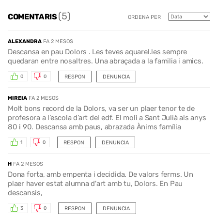
(5)
COMENTARIS
ORDENA PER
ALEXANDRA
FA 2 MESOS
Descansa en pau Dolors . Les teves aquarel.les sempre
quedaran entre nosaltres. Una abraçada a la familia i amics.
RESPON
DENUNCIA
0
0
MIREIA
FA 2 MESOS
Molt bons record de la Dolors, va ser un plaer tenor te de
profesora a l’escola d’art del edf. El molì a Sant Julià als anys
80 i 90. Descansa amb paus, abrazada Ànims família
RESPON
DENUNCIA
1
0
H
FA 2 MESOS
Dona forta, amb empenta i decidida. De valors ferms. Un
plaer haver estat alumna d'art amb tu, Dolors. En Pau
descansis,
RESPON
DENUNCIA
3
0