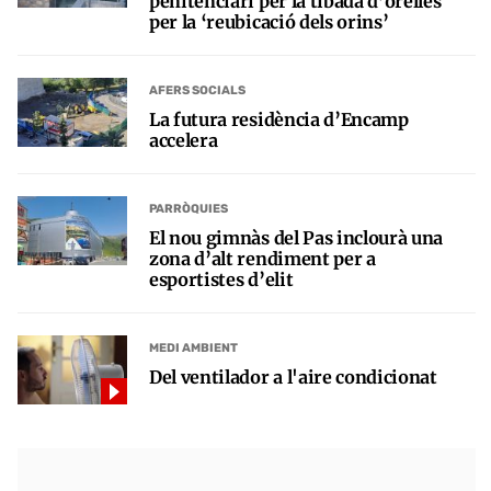
penitenciari per la tibada d’orelles
per la ‘reubicació dels orins’
AFERS SOCIALS
La futura residència d’Encamp
accelera
PARRÒQUIES
El nou gimnàs del Pas inclourà una
zona d’alt rendiment per a
esportistes d’elit
MEDI AMBIENT
Del ventilador a l'aire condicionat