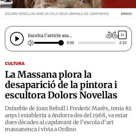
DOLORS NOVELLAS AMB UN DELS SEUS ANIMALS DE COMPANYIA.
ARXIU
Escolta l'article ara…
1x
0:00
2:10
CULTURA
La Massana plora la
desaparició de la pintora i
escultora Dolors Novellas
Deixeble de Joan Rebull i Frederic Marès, tenia 82
anys i establerta a Andorra des del 1968, va estar
dues dècades al capdavant de l’escola d’art
massanenca i vivia a Ordino