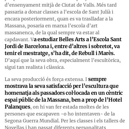
d’ensenyament mitjà de Ciutat de Valls. Més tard
passaria a donar classes a l’escola de Sant Julià i
encara posteriorment, quan es va traslladar a la
Massana, posaria en marxa l’escola d’art
massanenca, de la qual sempre va estar al
a estudiar Belles Arts a l’Escola Sant
capdavant. V
Jordi de Barcelona i, entre d’altres i sobretot, va
tenir el mestratge, s’ha dit, de Rebull i Marès.
D’aquí que la seva obra, especialment l’escultòrica,
sigui tan realista i clàssica.
sempre
La seva producció és força extensa. I
mostrava la seva satisfacció per l’escultura que
homenatja als passadors col·locada en un cèntric
espai públic de la Massana, ben a prop de l’Hotel
Palanques
, on hi van fer estada moltes de les
persones que escapaven -o ho intentaven- de la
Segona Guerra Mundial. Per les classes i els tallers de
Novellas i han passat diferents personalitats