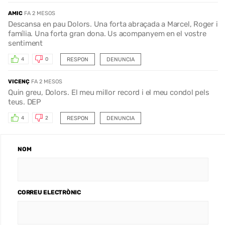
AMIC
FA 2 MESOS
Descansa en pau Dolors. Una forta abraçada a Marcel, Roger i
família. Una forta gran dona. Us acompanyem en el vostre
sentiment
RESPON
DENUNCIA
4
0
VICENÇ
FA 2 MESOS
Quin greu, Dolors. El meu millor record i el meu condol pels
teus. DEP
RESPON
DENUNCIA
4
2
NOM
CORREU ELECTRÒNIC