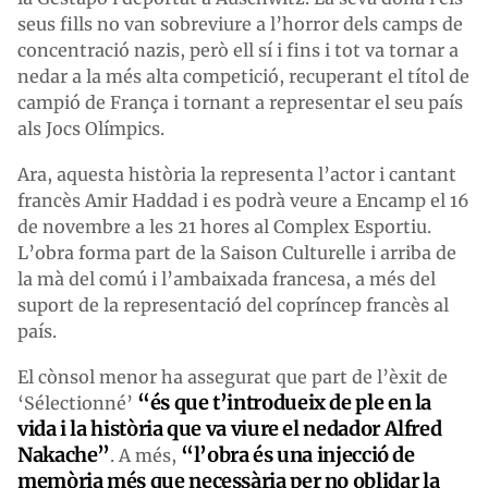
seus fills no van sobreviure a l’horror dels camps de
concentració nazis, però ell sí i fins i tot va tornar a
nedar a la més alta competició, recuperant el títol de
campió de França i tornant a representar el seu país
als Jocs Olímpics.
Ara, aquesta història la representa l’actor i cantant
francès Amir Haddad i es podrà veure a Encamp el 16
de novembre a les 21 hores al Complex Esportiu.
L’obra forma part de la Saison Culturelle i arriba de
la mà del comú i l’ambaixada francesa, a més del
suport de la representació del copríncep francès al
país.
El cònsol menor ha assegurat que part de l’èxit de
“és que t’introdueix de ple en la
‘Sélectionné’
vida i la història que va viure el nedador Alfred
Nakache”
“l’obra és una injecció de
. A més,
memòria més que necessària per no oblidar la