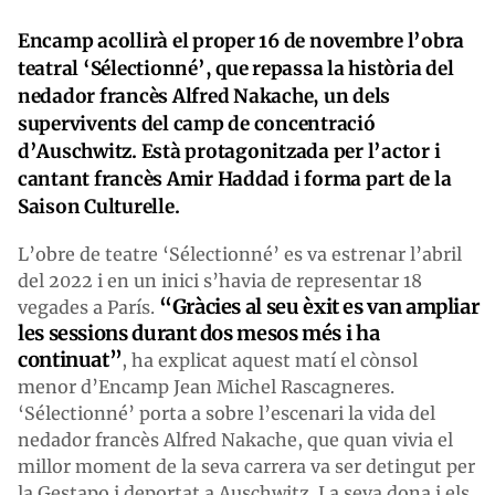
Encamp acollirà el proper 16 de novembre l’obra
teatral ‘Sélectionné’, que repassa la història del
nedador francès Alfred Nakache, un dels
supervivents del camp de concentració
d’Auschwitz. Està protagonitzada per l’actor i
cantant francès Amir Haddad i forma part de la
Saison Culturelle.
L’obre de teatre ‘Sélectionné’ es va estrenar l’abril
del 2022 i en un inici s’havia de representar 18
“Gràcies al seu èxit es van ampliar
vegades a París.
les sessions durant dos mesos més i ha
continuat”
, ha explicat aquest matí el cònsol
menor d’Encamp Jean Michel Rascagneres.
‘Sélectionné’ porta a sobre l’escenari la vida del
nedador francès Alfred Nakache, que quan vivia el
millor moment de la seva carrera va ser detingut per
la Gestapo i deportat a Auschwitz. La seva dona i els