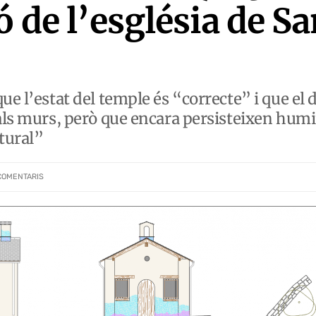
ó de l’església de S
ue l’estat del temple és “correcte” i que el d
 als murs, però que encara persisteixen humi
ctural”
COMENTARIS