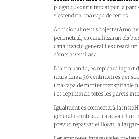
plegat quedaria tancat per la part
s’estendria una capa de terres.
Addicionalment s’injectarà morte
perimetral, es canalitzaran els ba
canalització general i es crearà un
càmera ventilada.
D’altra banda, es repicarà la part 
murs fins a 30 centímetres per sob
una capa de morter transpirable pe
i es repintaran totes les parets in
Igualment es connectarà la instal·la
general i s’introduirà nova il·lumin
previst repassar el llosat, allargar-
Les empreses interessades poden pr