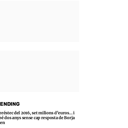
ENDING
préstec del 2016, set milions d’euros… i
bé dos anys sense cap resposta de Borja
sen