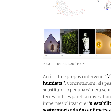
PROJECTE D'IL·LUMINACIÓ PREVIST.
“a
Així, Dilmé proposa intervenir
humitats”
. Concretament, els pas
substituir-lo per una càmera venti
terres amb les parets a través d’un
“s’estabili
impermeabilitzat que
sostre mort cada 60 centímetre