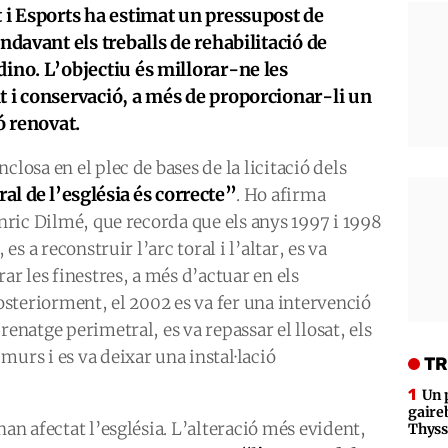
t i Esports ha estimat un pressupost de
endavant els treballs de rehabilitació de
dino. L’objectiu és millorar-ne les
t i conservació, a més de proporcionar-li un
ió renovat.
closa en el plec de bases de la licitació dels
ral de l’església és correcte”
. Ho afirma
Enric Dilmé, que recorda que els anys 1997 i 1998
 es a reconstruir l’arc toral i l’altar, es va
rar les finestres, a més d’actuar en els
Posteriorment, el 2002 es va fer una intervenció
renatge perimetral, es va repassar el llosat, els
murs i es va deixar una instal·lació
TR
Un 
gaire
han afectat l’església. L’alteració més evident,
Thys