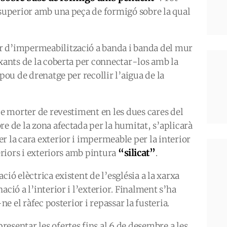
 superior amb una peça de formigó sobre la qual
r d’impermeabilització a banda i banda del mur
ixants de la coberta per connectar-los amb la
 pou de drenatge per recollir l’aigua de la
de morter de revestiment en les dues cares del
re de la zona afectada per la humitat, s’aplicarà
r la cara exterior i impermeable per la interior
“silicat”
teriors i exteriors amb pintura
.
ció elèctrica existent de l’església a la xarxa
ació a l’interior i l’exterior. Finalment s’ha
ne el ràfec posterior i repassar la fusteria.
esentar les ofertes fins al 6 de desembre a les