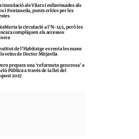
 inundació als Vilars i esllavissades als
s i Fontaneda, punts crítics per les
stes
tablerta la circulació a l’N-145, però les
encara compliquen els accessos
dorra
nstitut de l’Habitatge es renta les mans
ls veïns de Doctor Mitjavila
ern prepara una ‘reformeta generosa’ a
ció Pública a través de la llei del
upost 2027