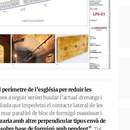
l perímetre de l’església per reduir les
sos a seguir serien buidar l’actual drenatge i
lada que impedeixi el contacte lateral de les
 mur paral·lel de bloc de formigó massissat i
tzaria amb altre perpendicular tipus envà de
s sobre base de formigó amb pendent”
. Tot