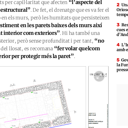
“l’aspecte del
ts per capil·laritat que afecten
Una
 estructural”
. De fet, el drenatge que es va fer el
Orioso
tempe
 en els murs, però les humitats que persisteixen
stiment en les parets baixes dels murs així
Res
cues 
t interior com exteriors”
. Hi ha també una
d’An
“no
terior, però sense profunditat i per tant,
L’I
“fer volar quelcom
s del llosat, es recomana
amb e
erior per protegir més la paret”
.
Gov
la Fun
press