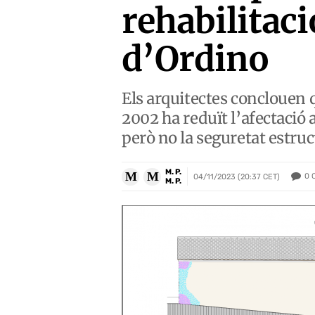
rehabilitaci
d’Ordino
Els arquitectes conclouen q
2002 ha reduït l’afectació
però no la seguretat estru
M. P.
M
M
0
04/11/2023 (20:37 CET)
M. P.