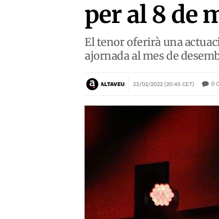
per al 8 de 
El tenor oferirà una actuac
ajornada al mes de desemb
0
ALTAVEU
23/02/2022 (20:45 CET)