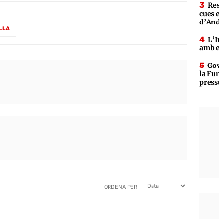
Res
cues 
d’An
LLA
L’I
amb e
Gov
la Fun
press
ORDENA PER