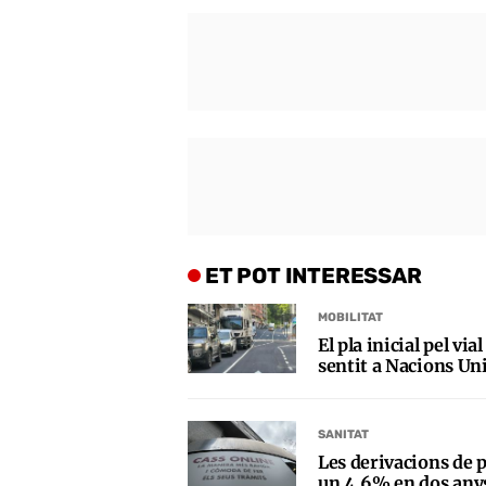
ET POT INTERESSAR
MOBILITAT
El pla inicial pel vi
sentit a Nacions Uni
SANITAT
Les derivacions de p
un 4,6% en dos any