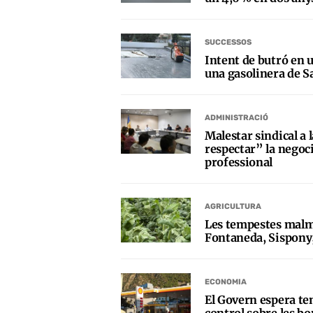
SUCCESSOS
Intent de butró en 
una gasolinera de 
ADMINISTRACIÓ
Malestar sindical a 
respectar” la negoci
professional
AGRICULTURA
Les tempestes malm
Fontaneda, Sispony,
ECONOMIA
El Govern espera ten