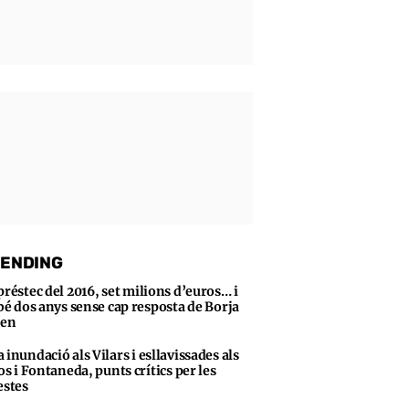
ENDING
préstec del 2016, set milions d’euros… i
bé dos anys sense cap resposta de Borja
sen
 inundació als Vilars i esllavissades als
s i Fontaneda, punts crítics per les
stes