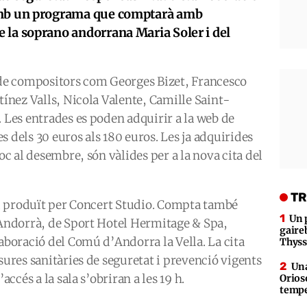
 amb un programa que comptarà amb
 la soprano andorrana Maria Soler i del
s de compositors com Georges Bizet, Francesco
tínez Valls, Nicola Valente, Camille Saint-
. Les entrades es poden adquirir a la web de
 dels 30 euros als 180 euros. Les ja adquirides
loc al desembre, són vàlides per a la nova cita del
TR
t i produït per Concert Studio. Compta també
Un 
t Andorrà, de Sport Hotel Hermitage & Spa,
gaire
laboració del Comú d’Andorra la Vella. La cita
Thys
sures sanitàries de seguretat i prevenció vigents
Una
accés a la sala s’obriran a les 19 h.
Orioso
tempe