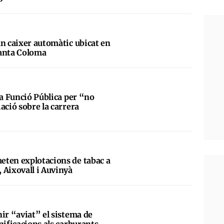
un caixer automàtic ubicat en
Santa Coloma
la Funció Pública per “no
ació sobre la carrera
eten explotacions de tabac a
 Aixovall i Auvinyà
ir “aviat” el sistema de