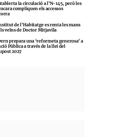
tablerta la circulació a l’N-145, però les
encara compliquen els accessos
dorra
nstitut de l’Habitatge es renta les mans
ls veïns de Doctor Mitjavila
ern prepara una ‘reformeta generosa’ a
ció Pública a través de la llei del
upost 2027