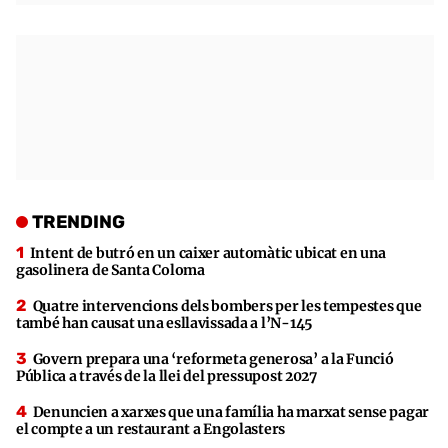
TRENDING
Intent de butró en un caixer automàtic ubicat en una
gasolinera de Santa Coloma
Quatre intervencions dels bombers per les tempestes que
també han causat una esllavissada a l’N-145
Govern prepara una ‘reformeta generosa’ a la Funció
Pública a través de la llei del pressupost 2027
Denuncien a xarxes que una família ha marxat sense pagar
el compte a un restaurant a Engolasters