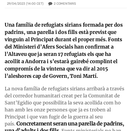
2
COMENTARIS
29/04/2023 (14:00 CET)
Una família de refugiats sirians formada per dos
padrins, una parella i dos fills està previst que
vinguin al Principat durant el proper més. Fonts
del Ministeri d’Afers Socials han confirmat a
l’Altaveu que ja seran 17 refugiats els que ha
acollit a Andorra i s’estarà gairebé complint el
compromís de la vintena que va dir al 2015
l’aleshores cap de Govern, Toni Martí.
La nova família de refugiats sirians arribarà a través
del corredor humanitari creat per la Comunitat de
Sant’Egidio que possibilita la seva acollida com ho
han amb les onze persones que ja es troben al
Principat i que van fugir de la guerra al seu
Concretament seran una parella de padrins,
país.
una d’adults i dos fills.
Fonts ministerials no han