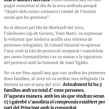
pogut concretar el dia de la seva arribada perquè
“depèn dels estats emissors i també de l’entitat
social que ho gestiona”.
En el discurs pel Dia de Meritxell del 2015,
l’aleshores cap de Govern, Toni Martí, va expressar
la voluntat que Andorra acollís una vintena de
persones refugiades. El Consell General va aprovar
l’any 2018 la Llei de protecció temporal i transitòria
per raons humanitàries i es va sumar a la signatura
del protocol amb la Comunit de Sant’Egidio.
No va ser fins aquell any que van arribar les primeres
dues famílies, al 2019 en va arribar una refugiada i la
Actualment hi ha 3
darrera va ser al juny del 2021.
famílies amb un total d' onze persones.
D’aquesta manera. amb les sis que vindran seran
17 i gairebé s’assoliria el compromís establert per
part del Principat amb la comunitat