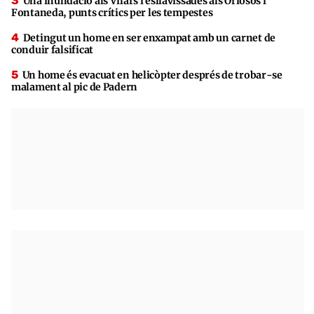
Una inundació als Vilars i esllavissades als Oriosos i
Fontaneda, punts crítics per les tempestes
Detingut un home en ser enxampat amb un carnet de
conduir falsificat
Un home és evacuat en helicòpter després de trobar-se
malament al pic de Padern