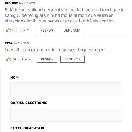
DIDIESC
FA 2 ANYS
Està be ser solidari pero cal ser solidari amb tothom i que jo
sapigui, de refugiats n'hi ha molts al mon que viuen en
situacions limit i que necessiten que també els acollim ...
RESPON
DENUNCIA
0
31
XITA
FA 2 ANYS
i nosaltres anar pagant les depeses d'aquesta gent
RESPON
DENUNCIA
34
5
NOM
CORREU ELECTRÒNIC
EL TEU COMENTARI