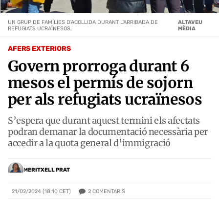
UN GRUP DE FAMÍLIES D'ACOLLIDA DURANT L'ARRIBADA DE
ALTAVEU
REFUGIATS UCRAÏNESOS.
MÈDIA
AFERS EXTERIORS
Govern prorroga durant 6
mesos el permís de sojorn
per als refugiats ucraïnesos
S’espera que durant aquest termini els afectats
podran demanar la documentació necessària per
accedir a la quota general d’immigració
MERITXELL PRAT
2
COMENTARIS
21/02/2024 (18:10 CET)