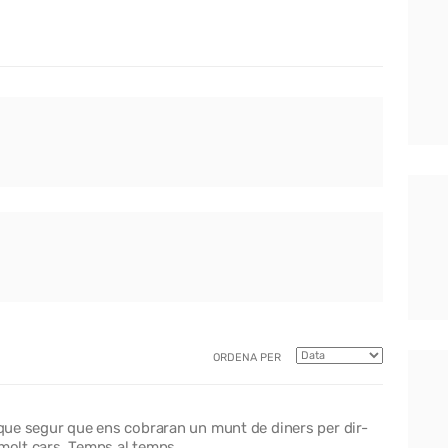
ORDENA PER
a que segur que ens cobraran un munt de diners per dir-
 molt cars. Temps al temps.