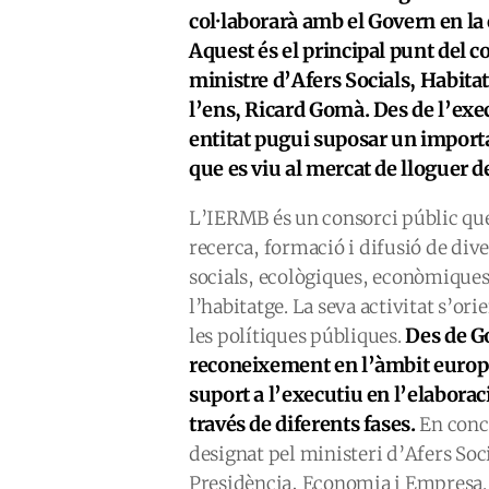
col·laborarà amb el Govern en la
Aquest és el principal punt del c
ministre d’Afers Socials, Habitatg
l’ens, Ricard Gomà. Des de l’exe
entitat pugui suposar un import
que es viu al mercat de lloguer de
L’IERMB és un consorci públic que
recerca, formació i difusió de div
socials, ecològiques, econòmiques i
l’habitatge. La seva activitat s’or
Des de G
les polítiques públiques.
reconeixement en l’àmbit europe
suport a l’executiu en l’elaborac
través de diferents fases.
En concr
designat pel ministeri d’Afers Soci
Presidència, Economia i Empresa.