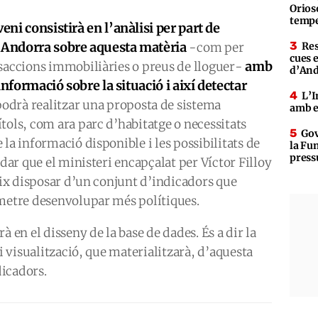
Orioso
tempe
eni consistirà en l’anàlisi per part de
a Andorra sobre aquesta matèria
-com per
Res
cues 
amb
nsaccions immobiliàries o preus de lloguer-
d’An
 informació sobre la situació i així detectar
L’I
 podrà realitzar una proposta de sistema
amb e
tols, com ara parc d’habitatge o necessitats
Gov
la informació disponible i les possibilitats de
la Fun
press
rdar que el ministeri encapçalat per Víctor Filloy
geix disposar d’un conjunt d’indicadors que
rmetre desenvolupar més polítiques.
à en el disseny de la base de dades. És a dir la
 i visualització, que materialitzarà, d’aquesta
dicadors.