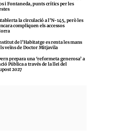
s i Fontaneda, punts crítics per les
stes
tablerta la circulació a l’N-145, però les
encara compliquen els accessos
dorra
nstitut de l’Habitatge es renta les mans
ls veïns de Doctor Mitjavila
ern prepara una ‘reformeta generosa’ a
ció Pública a través de la llei del
upost 2027