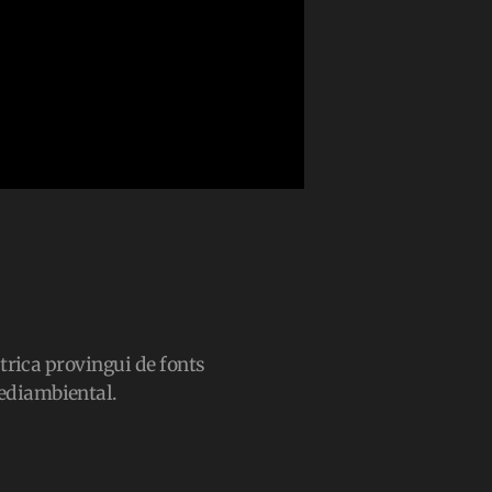
èctrica provingui de fonts
 mediambiental.