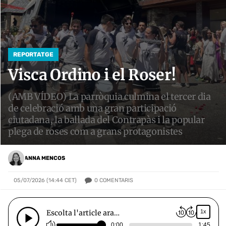
REPORTATGE
Visca Ordino i el Roser!
(AMB VÍDEO) La parròquia culmina el tercer dia
de celebració amb una gran participació
ciutadana, la ballada del Contrapàs i la popular
plega de roses com a grans protagonistes
ANNA MENCOS
0
COMENTARIS
05/07/2026 (14:44 CET)
Escolta l'article ara…
1x
0:00
1:45