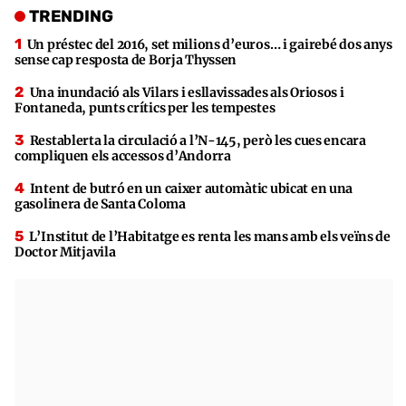
TRENDING
Un préstec del 2016, set milions d’euros… i gairebé dos anys
sense cap resposta de Borja Thyssen
Una inundació als Vilars i esllavissades als Oriosos i
Fontaneda, punts crítics per les tempestes
Restablerta la circulació a l’N-145, però les cues encara
compliquen els accessos d’Andorra
Intent de butró en un caixer automàtic ubicat en una
gasolinera de Santa Coloma
L’Institut de l’Habitatge es renta les mans amb els veïns de
Doctor Mitjavila