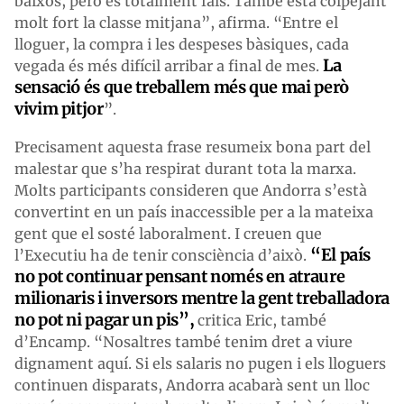
baixos, però és totalment fals. També està colpejant
molt fort la classe mitjana”, afirma. “Entre el
lloguer, la compra i les despeses bàsiques, cada
La
vegada és més difícil arribar a final de mes.
sensació és que treballem més que mai però
vivim pitjor
”.
Precisament aquesta frase resumeix bona part del
malestar que s’ha respirat durant tota la marxa.
Molts participants consideren que Andorra s’està
convertint en un país inaccessible per a la mateixa
gent que el sosté laboralment. I creuen que
“El país
l’Executiu ha de tenir consciència d’això.
no pot continuar pensant només en atraure
milionaris i inversors mentre la gent treballadora
no pot ni pagar un pis”,
critica Eric, també
d’Encamp. “Nosaltres també tenim dret a viure
dignament aquí. Si els salaris no pugen i els lloguers
continuen disparats, Andorra acabarà sent un lloc