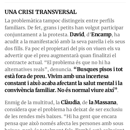
UNA CRISI TRANSVERSAL
La problemàtica tampoc distingeix entre perfils
familiars. De fet, grans i petits han volgut participar
David
Encamp
conjuntament a la protesta.
, d’
, ha
acudit a la manifestació amb la seva parella i els seus
dos fills. Fa poc el propietari del pis on viuen els va
advertir que el preu augmentarà quan finalitzi el
contracte actual. “El problema és que no hi ha
“Busques pisos i tot
alternatives reals”, denuncia.
està fora de preu. Vivim amb una incertesa
constant i això acaba afectant la salut mental i la
convivència familiar. No és normal viure així”
.
Clàudia
la Massana
Enmig de la multitud, la
, de
,
considera que el problema ha deixat de ser exclusiu
de les rendes més baixes. “Hi ha gent que encara
pensa que això només afecta les persones amb sous