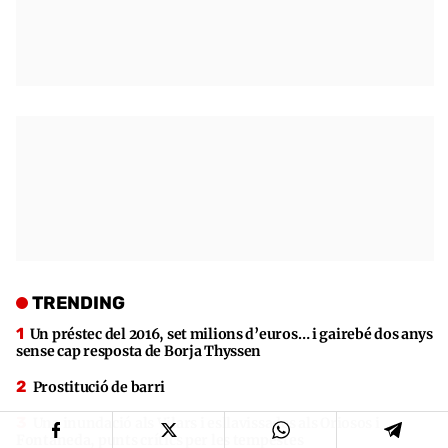
TRENDING
Un préstec del 2016, set milions d’euros… i gairebé dos anys
sense cap resposta de Borja Thyssen
Prostitució de barri
Una inundació als Vilars i esllavissades als Oriosos i
Fontaneda, punts crítics per les tempestes