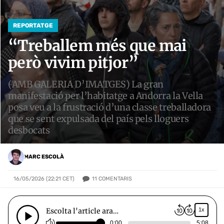
REPORTATGE
“Treballem més que mai
però vivim pitjor”
(AMB GALERIA D’IMATGES) La gran
manifestació per l’habitatge a Andorra la Vella
posa veu a la frustració d’una classe treballadora
que se sent expulsada del país pels lloguers
desbocats
MARC ESCOLÀ
11
COMENTARIS
16/05/2026 (22:21 CET)
Escolta l'article ara…
1x
0:00
5:08