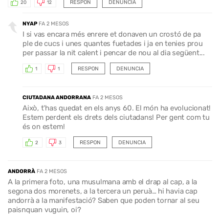
RESPON
DENUNCIA
20
12
NYAP
FA 2 MESOS
I si vas encara més enrere et donaven un crostó de pa
ple de cucs i unes quantes fuetades i ja en tenies prou
per passar la nit calent i pencar de nou al dia següent...
RESPON
DENUNCIA
1
1
CIUTADANA ANDORRANA
FA 2 MESOS
Això, t'has quedat en els anys 60. El món ha evolucionat!
Estem perdent els drets dels ciutadans! Per gent com tu
és on estem!
RESPON
DENUNCIA
2
3
ANDORRÀ
FA 2 MESOS
A la primera foto, una musulmana amb el drap al cap, a la
segona dos morenets, a la tercera un peruà… hi havia cap
andorrà a la manifestació? Saben que poden tornar al seu
paisnquan vuguin, oi?