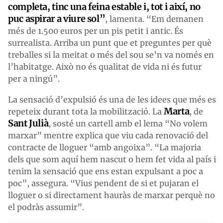
completa, tinc una feina estable i, tot i així, no
puc aspirar a viure sol”
, lamenta. “Em demanen
més de 1.500 euros per un pis petit i antic. És
surrealista. Arriba un punt que et preguntes per què
treballes si la meitat o més del sou se’n va només en
l’habitatge. Això no és qualitat de vida ni és futur
per a ningú”.
La sensació d’expulsió és una de les idees que més es
Marta
repeteix durant tota la mobilització. La
, de
Sant Julià
, sosté un cartell amb el lema “No volem
marxar” mentre explica que viu cada renovació del
contracte de lloguer “amb angoixa”. “La majoria
dels que som aquí hem nascut o hem fet vida al país i
tenim la sensació que ens estan expulsant a poc a
poc”, assegura. “Vius pendent de si et pujaran el
lloguer o si directament hauràs de marxar perquè no
el podràs assumir”.