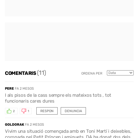
(11)
COMENTARIS
ORDENA PER
PERE
FA 2 MESOS
I als pisos de la cass sempre els mateixos tots , tot
funcionaris cares dures
RESPON
DENUNCIA
2
1
GOLDORAK
FA 2 MESOS
Vivim una situació començada amb en Toni Martí i deixebles,
coronada pel Petit Príncep i amiguets. DA ha donat dos dels