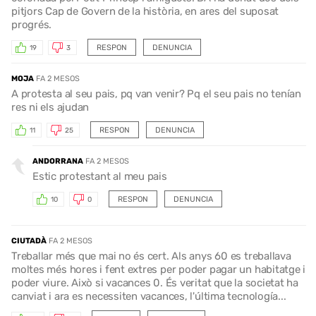
pitjors Cap de Govern de la història, en ares del suposat
progrés.
RESPON
DENUNCIA
19
3
MOJA
FA 2 MESOS
A protesta al seu pais, pq van venir? Pq el seu pais no tenían
res ni els ajudan
RESPON
DENUNCIA
11
25
ANDORRANA
FA 2 MESOS
Estic protestant al meu pais
RESPON
DENUNCIA
10
0
CIUTADÀ
FA 2 MESOS
Treballar més que mai no és cert. Als anys 60 es treballava
moltes més hores i fent extres per poder pagar un habitatge i
poder viure. Això si vacances 0. És veritat que la societat ha
canviat i ara es necessiten vacances, l'última tecnología...