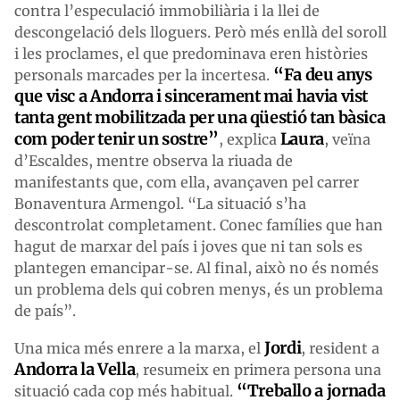
contra l’especulació immobiliària i la llei de
descongelació dels lloguers. Però més enllà del soroll
i les proclames, el que predominava eren històries
“Fa deu anys
personals marcades per la incertesa.
que visc a Andorra i sincerament mai havia vist
tanta gent mobilitzada per una qüestió tan bàsica
com poder tenir un sostre”
Laura
, explica
, veïna
d’Escaldes, mentre observa la riuada de
manifestants que, com ella, avançaven pel carrer
Bonaventura Armengol. “La situació s’ha
descontrolat completament. Conec famílies que han
hagut de marxar del país i joves que ni tan sols es
plantegen emancipar-se. Al final, això no és només
un problema dels qui cobren menys, és un problema
de país”.
Jordi
Una mica més enrere a la marxa, el
, resident a
Andorra la Vella
, resumeix en primera persona una
“Treballo a jornada
situació cada cop més habitual.