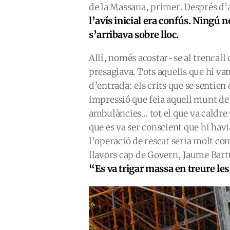
de la Massana, primer. Després d’a
l’avís inicial era confús. Ningú n
s’arribava sobre lloc.
Allí, només acostar-se al trencall 
presagiava. Tots aquells que hi va
d’entrada: els crits que se sentien 
impressió que feia aquell munt de 
ambulàncies… tot el que va caldre 
que es va ser conscient que hi havia
l’operació de rescat seria molt co
llavors cap de Govern, Jaume Bart
“Es va trigar massa en treure le