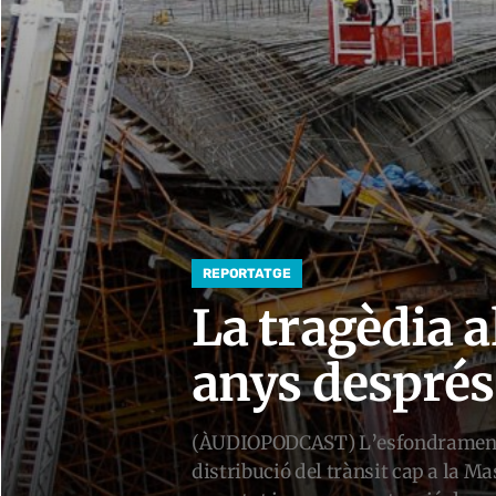
REPORTATGE
La tragèdia a
anys després
(ÀUDIOPODCAST) L’esfondrament de 
distribució del trànsit cap a la M