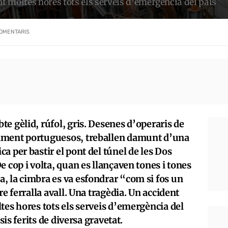
nt moltes hores tots els serveis d’emergència del país
OMENTARIS
e gèlid, rúfol, gris. Desenes d’operaris de
ament portuguesos, treballen damunt d’una
a per bastir el pont del túnel de les Dos
e cop i volta, quan es llançaven tones i tones
, la cimbra es va esfondrar “com si fos un
re ferralla avall. Una tragèdia. Un accident
tes hores tots els serveis d’emergència del
sis ferits de diversa gravetat.