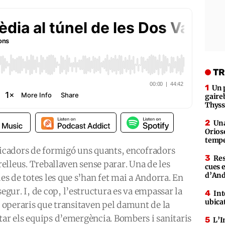
TR
Un 
gaire
Thys
Una
Orioso
tempe
plicadors de formigó uns quants, encofradors
Res
 relleus. Treballaven sense parar. Una de les
cues 
d’An
s de totes les que s’han fet mai a Andorra. En
ur. I, de cop, l’estructura es va empassar la
Int
ubica
ls operaris que transitaven pel damunt de la
tar els equips d’emergència. Bombers i sanitaris
L’I