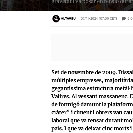
gravetat i va posar en tensió dura
5
C
ALTAVEU
07/11/2024 (07:00 CET)
Set de novembre de 2009. Dissabt
múltiples empreses, majoritàri
gegantíssima estructura metàl·lic
Valires. Al vessant massanenc. D
de formigó damunt la plataforma
cràter” i ciment i obrers van cau
laboral que va tensar durant mol
país. I que va deixar cinc morts i 