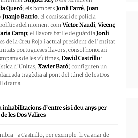
l’infermer
o els tècnics en
da Queró
Jordi Farré
Joan
; els bombers
,
Juanjo Barrio
o
; el comissari de policia
Víctor Naudi
Vicenç
 polítics del moment com
,
Maria Camp
Jordi
; el llavors batlle de guàrdia
s de la Creu Roja i actual president de l’entitat
munitats portugueses llavors, cònsol honorari
David Castrillo
companys de les víctimes,
i
Xavier Baró
gística d’Unitas,
) configuren un
aurada tragèdia al pont del túnel de les Dos
ll drama.
 inhabilitacions d’entre sis i deu anys per
 de les Dos Valires
imbra -a Castrillo, per exemple, li va anar de