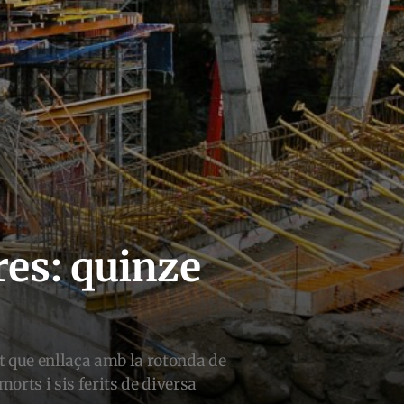
ires: quinze
t que enllaça amb la rotonda de
orts i sis ferits de diversa