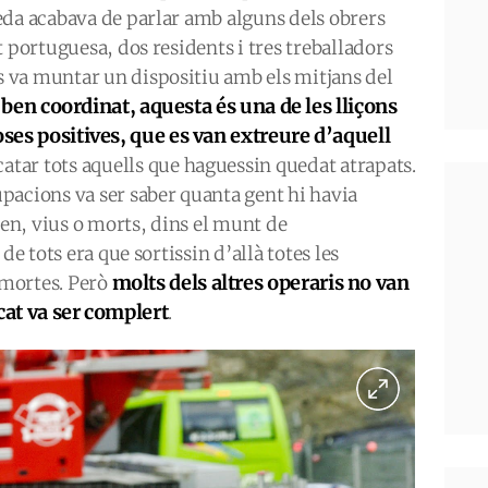
eda acabava de parlar amb alguns dels obrers
 portuguesa, dos residents i tres treballadors
 va muntar un dispositiu amb els mitjans del
 ben coordinat, aquesta és una de les lliçons
oses positives, que es van extreure d’aquell
catar tots aquells que haguessin quedat atrapats.
pacions va ser saber quanta gent hi havia
ven, vius o morts, dins el munt de
de tots era que sortissin d’allà totes les
molts dels altres operaris no van
mortes. Però
cat va ser complert
.