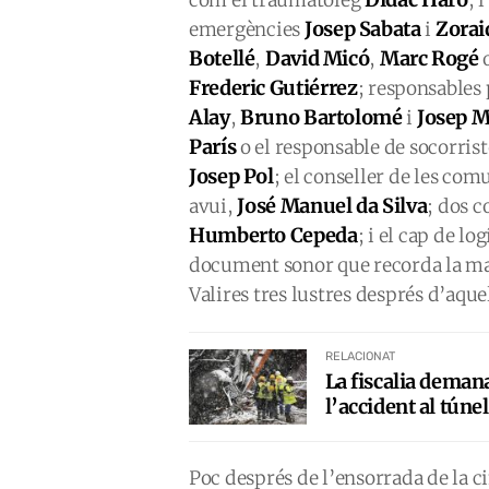
com el traumatòleg
, 
Josep Sabata
Zorai
emergències
i
Botellé
David Micó
Marc Rogé
,
,
Frederic Gutiérrez
; responsables
Alay
Bruno Bartolomé
Josep 
,
i
París
o el responsable de socorriste
Josep Pol
; el conseller de les co
José Manuel da Silva
avui,
; dos 
Humberto Cepeda
; i el cap de lo
document sonor que recorda la mal
Valires tres lustres després d’aque
RELACIONAT
La fiscalia demana
l’accident al túnel
Poc després de l’ensorrada de la c