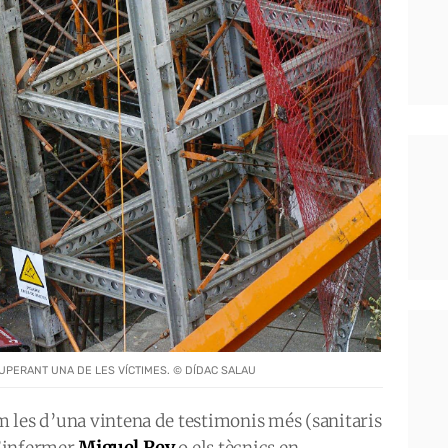
CUPERANT UNA DE LES VÍCTIMES. © DÍDAC SALAU
 les d’una vintena de testimonis més (sanitaris
Miguel Rey