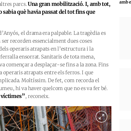
amb e
Una gran mobilització. I, amb tot,
ltres parcs.
o sabia què havia passat del tot fins que
d’Anyós, el drama era palpable. La tragèdia es
n ser recorden essencialment dues coses
dels operaris atrapats en l’estructura i la
ferralla ensorrat. Sanitaris de tota mena,
va començar a desplaçar-se fins a la zona. Fins
 operaris atrapats entre els ferros. I que
mplicada. Moltíssim. De fet, com recorda el
umeu, hi va haver quelcom que no es va fer bé.
s víctimes”
, reconeix.