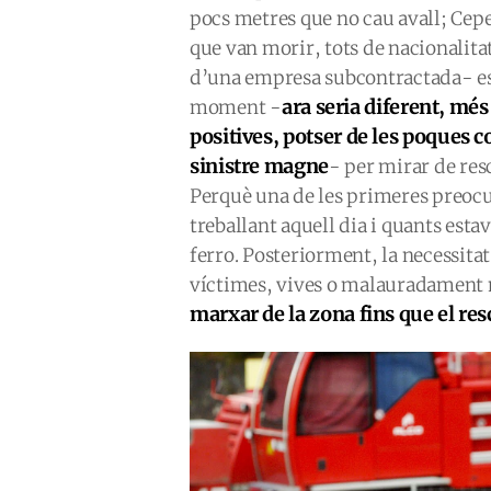
pocs metres que no cau avall; Cep
que van morir, tots de nacionalitat
d’una empresa subcontractada- es
ara seria diferent, més
moment -
positives, potser de les poques c
sinistre magne
- per mirar de res
Perquè una de les primeres preocu
treballant aquell dia i quants esta
ferro. Posteriorment, la necessitat 
víctimes, vives o malauradament 
marxar de la zona fins que el res