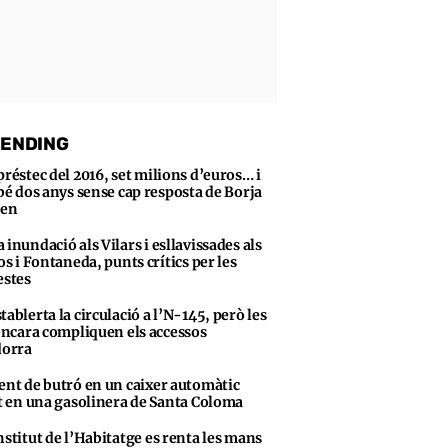
ENDING
préstec del 2016, set milions d’euros… i
bé dos anys sense cap resposta de Borja
sen
 inundació als Vilars i esllavissades als
s i Fontaneda, punts crítics per les
stes
tablerta la circulació a l’N-145, però les
encara compliquen els accessos
dorra
ent de butró en un caixer automàtic
t en una gasolinera de Santa Coloma
nstitut de l’Habitatge es renta les mans