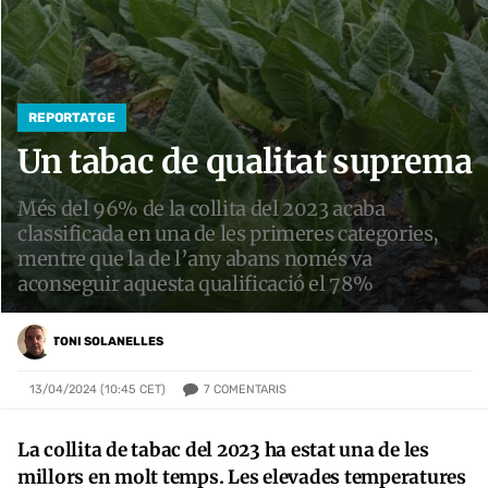
REPORTATGE
Un tabac de qualitat suprema
Més del 96% de la collita del 2023 acaba
classificada en una de les primeres categories,
mentre que la de l’any abans només va
aconseguir aquesta qualificació el 78%
TONI SOLANELLES
7
COMENTARIS
13/04/2024 (10:45 CET)
La collita de tabac del 2023 ha estat una de les
millors en molt temps. Les elevades temperatures