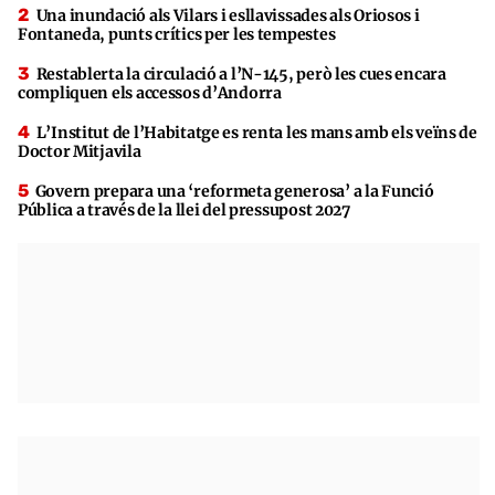
Una inundació als Vilars i esllavissades als Oriosos i
Fontaneda, punts crítics per les tempestes
Restablerta la circulació a l’N-145, però les cues encara
compliquen els accessos d’Andorra
L’Institut de l’Habitatge es renta les mans amb els veïns de
Doctor Mitjavila
Govern prepara una ‘reformeta generosa’ a la Funció
Pública a través de la llei del pressupost 2027