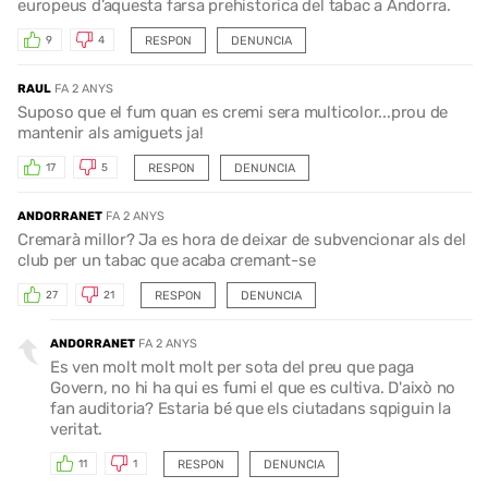
europeus d’aquesta farsa prehistorica del tabac a Andorra.
RESPON
DENUNCIA
9
4
RAUL
FA 2 ANYS
Suposo que el fum quan es cremi sera multicolor...prou de
mantenir als amiguets ja!
RESPON
DENUNCIA
17
5
ANDORRANET
FA 2 ANYS
Cremarà millor? Ja es hora de deixar de subvencionar als del
club per un tabac que acaba cremant-se
RESPON
DENUNCIA
27
21
ANDORRANET
FA 2 ANYS
Es ven molt molt molt per sota del preu que paga
Govern, no hi ha qui es fumi el que es cultiva. D'això no
fan auditoria? Estaria bé que els ciutadans sqpiguin la
veritat.
RESPON
DENUNCIA
11
1