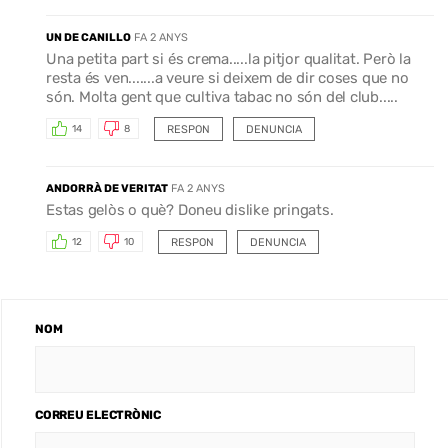
UN DE CANILLO
FA 2 ANYS
Una petita part si és crema.....la pitjor qualitat. Però la
resta és ven.......a veure si deixem de dir coses que no
són. Molta gent que cultiva tabac no són del club.....
RESPON
DENUNCIA
14
8
ANDORRÀ DE VERITAT
FA 2 ANYS
Estas gelòs o què? Doneu dislike pringats.
RESPON
DENUNCIA
12
10
NOM
CORREU ELECTRÒNIC