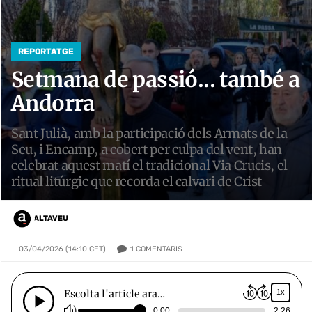
REPORTATGE
Setmana de passió... també a
Andorra
Sant Julià, amb la participació dels Armats de la
Seu, i Encamp, a cobert per culpa del vent, han
celebrat aquest matí el tradicional Via Crucis, el
ritual litúrgic que recorda el calvari de Crist
ALTAVEU
1
COMENTARIS
03/04/2026 (14:10 CET)
Escolta l'article ara…
1x
0:00
2:26