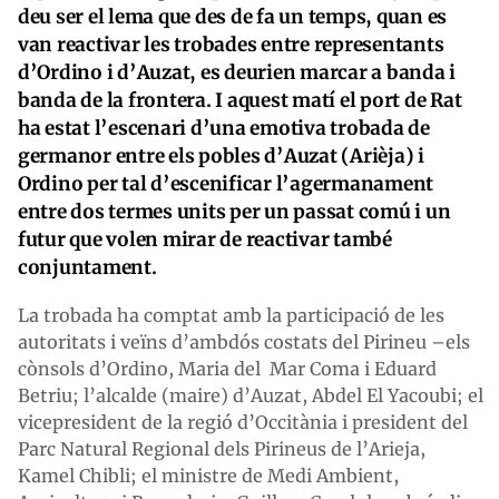
deu ser el lema que des de fa un temps, quan es
van reactivar les trobades entre representants
d’Ordino i d’Auzat, es deurien marcar a banda i
banda de la frontera. I aquest matí el port de Rat
ha estat l’escenari d’una emotiva trobada de
germanor entre els pobles d’Auzat (Arièja) i
Ordino per tal d’escenificar l’agermanament
entre dos termes units per un passat comú i un
futur que volen mirar de reactivar també
conjuntament.
La trobada ha comptat amb la participació de les
autoritats i veïns d’ambdós costats del Pirineu –els
cònsols d’Ordino, Maria del Mar Coma i Eduard
Betriu; l’alcalde (maire) d’Auzat, Abdel El Yacoubi; el
vicepresident de la regió d’Occitània i president del
Parc Natural Regional dels Pirineus de l’Arieja,
Kamel Chibli; el ministre de Medi Ambient,