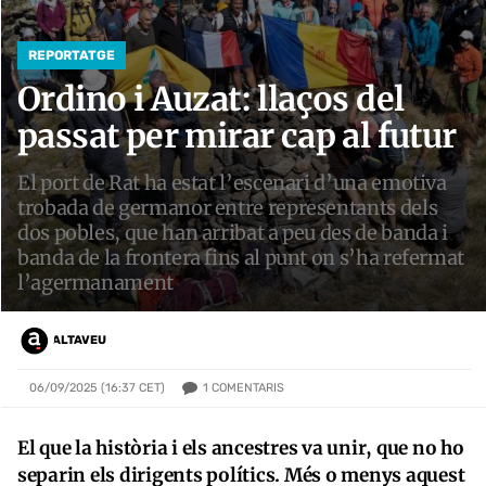
REPORTATGE
Ordino i Auzat: llaços del
passat per mirar cap al futur
El port de Rat ha estat l’escenari d’una emotiva
trobada de germanor entre representants dels
dos pobles, que han arribat a peu des de banda i
banda de la frontera fins al punt on s’ha refermat
l’agermanament
ALTAVEU
1
COMENTARIS
06/09/2025 (16:37 CET)
El que la història i els ancestres va unir, que no ho
separin els dirigents polítics. Més o menys aquest