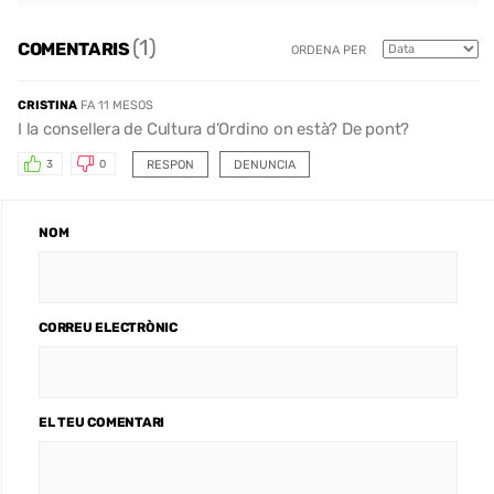
(1)
COMENTARIS
ORDENA PER
CRISTINA
FA 11 MESOS
I la consellera de Cultura d’Ordino on està? De pont?
RESPON
DENUNCIA
3
0
NOM
CORREU ELECTRÒNIC
EL TEU COMENTARI