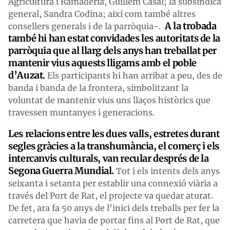
Agricultura i Ramaderia, Guillem Casal; la subsíndica
general, Sandra Codina; així com també altres
A la trobada
consellers generals i de la parròquia-.
també hi han estat convidades les autoritats de la
parròquia que al llarg dels anys han treballat per
mantenir vius aquests lligams amb el poble
d’Auzat.
Els participants hi han arribat a peu, des de
banda i banda de la frontera, simbolitzant la
voluntat de mantenir vius uns llaços històrics que
travessen muntanyes i generacions.
Les relacions entre les dues valls, estretes durant
segles gràcies a la transhumància, el comerç i els
intercanvis culturals, van recular després de la
Segona Guerra Mundial.
Tot i els intents dels anys
seixanta i setanta per establir una connexió viària a
través del Port de Rat, el projecte va quedar aturat.
De fet, ara fa 50 anys de l’inici dels treballs per fer la
carretera que havia de portar fins al Port de Rat, que