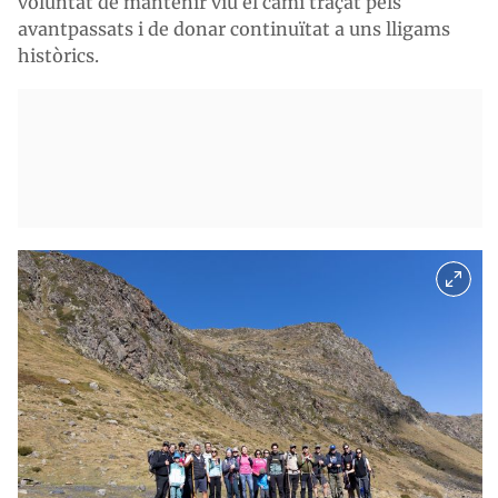
voluntat de mantenir viu el camí traçat pels
avantpassats i de donar continuïtat a uns lligams
històrics.