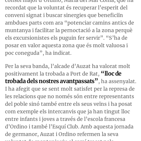
recordat que la voluntat és recuperar l’esperit del
conveni signat i buscar sinergies que beneficiïn
ambdues parts com ara “potenciar camins antics de
muntanya i facilitar la pernoctació a la zona perquè
els excursionistes els puguin fer servir”. “S’ha de
posar en valor aquesta zona que és molt valuosa i
poc coneguda”, ha indicat.
Per la seva banda, l’alcade d’Auzat ha valorat molt
“lloc de
positivament la trobada a Port de Rat,
trobada dels nostres avantpassats”
, ha assenyalat.
I ha afegit que se sent molt satisfet per la represa de
les relacions que no només són entre representants
del poble sinó també entre els seus veïns i ha posat
com exemple els intercanvis que ja han tingut lloc
entre infants i joves a través de l’escola francesa
d’Ordino i també l’Esquí Club. Amb aquesta jornada
de germanor, Auzat i Ordino refermen la seva