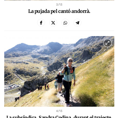
3
/13
La pujada pel cantó andorrà.
4
/13
La subsíndica, Sandra Codina, durant el trajecte.