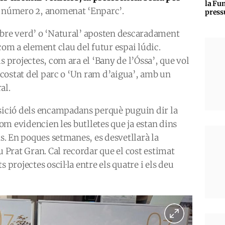
la Fun
te número 2, anomenat ‘Enparc’.
press
obre verd’ o ‘Natural’ aposten descaradament
com a element clau del futur espai lúdic.
s projectes, com ara el ‘Bany de l’Óssa’, que vol
l costat del parc o ‘Un ram d’aigua’, amb un
al.
osició dels encampadans perquè puguin dir la
 com evidencien les butlletes que ja estan dins
ns. En poques setmanes, es desvetllarà la
u Prat Gran. Cal recordar que el cost estimat
 projectes oscil·la entre els quatre i els deu