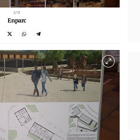
2
/13
Enparc