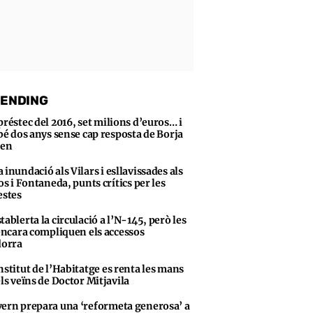
ENDING
préstec del 2016, set milions d’euros… i
bé dos anys sense cap resposta de Borja
sen
 inundació als Vilars i esllavissades als
s i Fontaneda, punts crítics per les
stes
tablerta la circulació a l’N-145, però les
encara compliquen els accessos
dorra
nstitut de l’Habitatge es renta les mans
ls veïns de Doctor Mitjavila
ern prepara una ‘reformeta generosa’ a