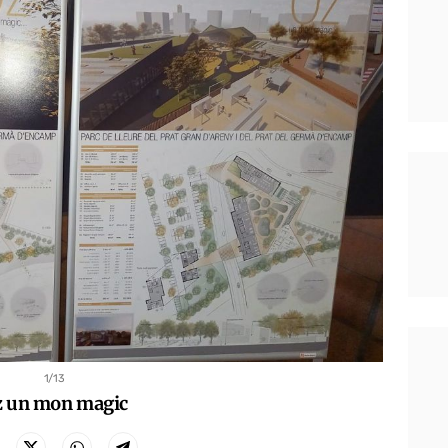
1
/13
z un mon magic