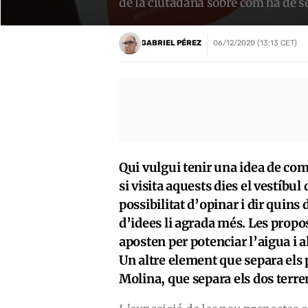
de la ciutadana sobre com ha de se
GABRIEL PÉREZ
06/12/2020 (13:13 CET)
Qui vulgui tenir una idea de com
si visita aquests dies el vestíbul 
possibilitat d’opinar i dir quins
d’idees li agrada més. Les propo
aposten per potenciar l’aigua i al
Un altre element que separa els p
Molina, que separa els dos terren