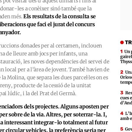
 pot visitar des d’aquest dimarts i fins al
 donar-les a conèixer sinó també que la
Els resultats de la consulta se
raden més.
beracions que faci el jurat del concurs
uanyador.
TR
struccions donades per al certamen, inclouen
Un 
 de lleure amb jocs per infants, una
gaire
stauració, les noves dependències del servei de
Thys
 un local per a l’àrea de jovent. També havien de
Una
e la Molina, que separa les dues parcel·les on es
Orioso
tempe
Areny, producte de la cessió de la unitat
pai lúdic, i la del Prat del Germà.
Res
cues 
d’An
enciadors dels projectes. Alguns aposten per
L’I
er sobre de la via. Altres, per soterrar-la. I,
amb e
ria interessant integrar-lo totalment al futur
Gov
er circular vehicles, la preferència seria per