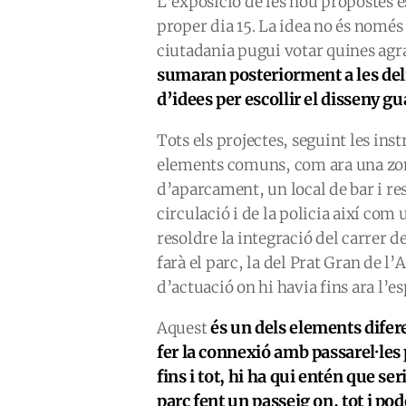
L’exposició de les nou propostes es
proper dia 15. La idea no és només
ciutadania pugui votar quines ag
sumaran posteriorment a les deli
d’idees per escollir el disseny g
Tots els projectes, seguint les in
elements comuns, com ara una zona
d’aparcament, un local de bar i re
circulació i de la policia així com
resoldre la integració del carrer d
farà el parc, la del Prat Gran de l’
d’actuació on hi havia fins ara l’es
és un dels elements difer
Aquest
fer la connexió amb passarel·les p
fins i tot, hi ha qui entén que se
parc fent un passeig on, tot i pod