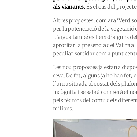
als vianants.
És el cas del projec
Altres propostes, com ara ‘Verd s
per la potenciació de la vegetació 
L’aigua també és l’eix d’alguns del
aprofitar la presència del Valira a
peculiar sortidor com a punt centr
Les nou propostes ja estan a disp
seva. De fet, alguns ja ho han fet,
l’urna situada al costat dels plafo
incògnita i se sabrà com serà el no
pels tècnics del comú dels diferents
milions.