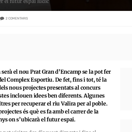
r el futur espai lúdic
2
COMENTARIS
 serà el nou Prat Gran d’Encamp se la pot fer
del Complex Esportiu. De fet, fins i tot, té la
 dels nous projectes presentats al concurs
stes inclouen idees ben diferents. Algunes
tres per recuperar el riu Valira per al poble.
rojectes és què es fa amb el carrer de la
ys on s’ubicarà el futur espai.