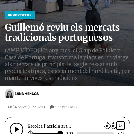
REPORTATGE
Guillemó reviu els mercats
tradicionals portuguesos
(AMB VÍDEO) Un any més, el Grup de Folklore
Casa de Portugal transforma la plaça en un viatge
als mercats de principis del segle passat amb
productes típics, especialment del nord lusità, per
mantenir vives les tradicions
ANNA MENCOS
0
COMENTARIS
05/07/2026 (11:53 CET)
Escolta l'article ara…
1x
0:00
2:42