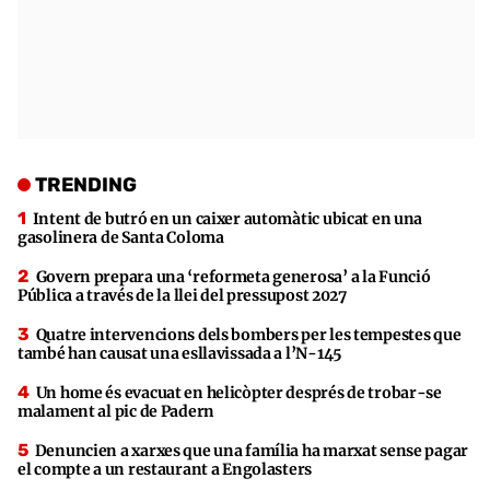
TRENDING
Intent de butró en un caixer automàtic ubicat en una
gasolinera de Santa Coloma
Govern prepara una ‘reformeta generosa’ a la Funció
Pública a través de la llei del pressupost 2027
Quatre intervencions dels bombers per les tempestes que
també han causat una esllavissada a l’N-145
Un home és evacuat en helicòpter després de trobar-se
malament al pic de Padern
Denuncien a xarxes que una família ha marxat sense pagar
el compte a un restaurant a Engolasters