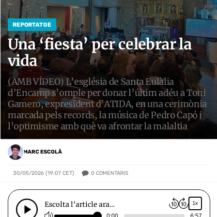
REPORTATGE
Una ‘fiesta’ per celebrar la
vida
(AMB VÍDEO) L’església de Santa Eulàlia
d’Encamp s’omple per donar l’últim adéu a Toni
Gamero, expresident d’ATIDA, en una cerimònia
marcada pels records, la música de Pedro Capó i
l’optimisme amb què va afrontar la malaltia
MARC ESCOLÀ
0
COMENTARIS
30/05/2026 (19:07 CET)
Escolta l'article ara…
1x
0:00
6:57