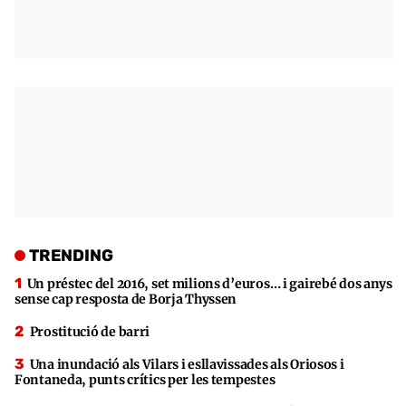
TRENDING
Un préstec del 2016, set milions d’euros… i gairebé dos anys
sense cap resposta de Borja Thyssen
Prostitució de barri
Una inundació als Vilars i esllavissades als Oriosos i
Fontaneda, punts crítics per les tempestes