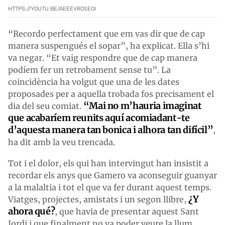
HTTPS://YOUTU.BE/AEEEVROSEOI
“Recordo perfectament que em vas dir que de cap
manera suspengués el sopar”, ha explicat. Ella s’hi
va negar. “Et vaig respondre que de cap manera
podíem fer un retrobament sense tu”. La
coincidència ha volgut que una de les dates
proposades per a aquella trobada fos precisament el
“Mai no m’hauria imaginat
dia del seu comiat.
que acabaríem reunits aquí acomiadant-te
d’aquesta manera tan bonica i alhora tan difícil”
,
ha dit amb la veu trencada.
Tot i el dolor, els qui han intervingut han insistit a
recordar els anys que Gamero va aconseguir guanyar
a la malaltia i tot el que va fer durant aquest temps.
¿Y
Viatges, projectes, amistats i un segon llibre,
ahora qué?
, que havia de presentar aquest Sant
Jordi i que finalment no va poder veure la llum