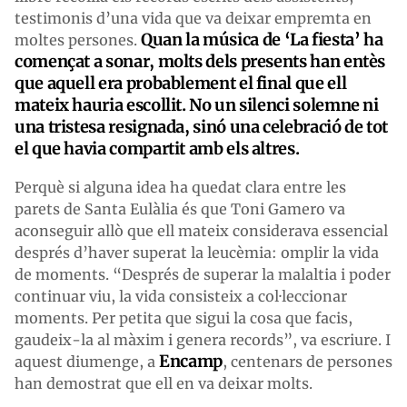
testimonis d’una vida que va deixar empremta en
Quan la música de ‘
La fiesta’
ha
moltes persones.
començat a sonar, molts dels presents han entès
que aquell era probablement el final que ell
mateix hauria escollit. No un silenci solemne ni
una tristesa resignada, sinó una celebració de tot
el que havia compartit amb els altres.
Perquè si alguna idea ha quedat clara entre les
parets de Santa Eulàlia és que Toni Gamero va
aconseguir allò que ell mateix considerava essencial
després d’haver superat la leucèmia: omplir la vida
de moments. “Després de superar la malaltia i poder
continuar viu, la vida consisteix a col·leccionar
moments. Per petita que sigui la cosa que facis,
gaudeix-la al màxim i genera records”, va escriure. I
Encamp
aquest diumenge, a
, centenars de persones
han demostrat que ell en va deixar molts.