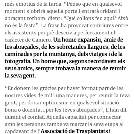
més emotius de la tarda. “Penso que en qualsevol
moment s’obrirà aquella porta i entrarà cridant i
abraçant tothom, dient: “Què collons feu aquí? Això
no és la festa”. La frase ha provocat somriures entre
els assistents perquè descrivia perfectament el
Un home expansiu, amic de
caràcter de Gamero.
les abraçades, de les sobretaules llargues, de les
caminades per la muntanya, dels viatges i de la
fotografia. Un home que, segons recordaven els
seus amics, sempre trobava la manera de reunir
la seva gent.
“Et donem les gràcies per haver format part de les
nostres vides de mil i una maneres, per reunir la teva
gent, per donar optimisme en qualsevol situació,
bona o dolenta, i per les teves abraçades”, li han dit
durant el comiat. Aquella capacitat per connectar
amb les persones també va marcar la seva etapa al
Associació de Trasplantats i
capdavant de l’