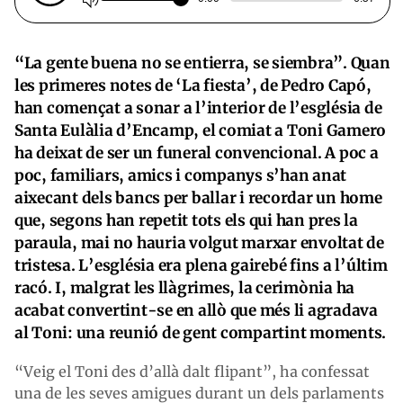
“
La gente buena no se entierra, se siembra”. Quan
les primeres notes de ‘
La fiesta’
, de Pedro Capó,
han començat a sonar a l’interior de l’església de
Santa Eulàlia d’Encamp, el comiat a Toni Gamero
ha deixat de ser un funeral convencional. A poc a
poc, familiars, amics i companys s’han anat
aixecant dels bancs per ballar i recordar un home
que, segons han repetit tots els qui han pres la
paraula, mai no hauria volgut marxar envoltat de
tristesa. L’església era plena gairebé fins a l’últim
racó. I, malgrat les llàgrimes, la cerimònia ha
acabat convertint-se en allò que més li agradava
al Toni: una reunió de gent compartint moments.
“Veig el Toni des d’allà dalt flipant”, ha confessat
una de les seves amigues durant un dels parlaments