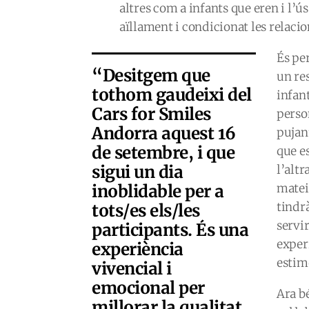
altres com a infants que eren i l’u
aïllament i condicionat les relacio
És p
“Desitgem que
un res
tothom gaudeixi del
infan
Cars for Smiles
person
Andorra aquest 16
pujan
de setembre, i que
que e
sigui un dia
l’altr
inoblidable per a
mateix
tindra
tots/es els/les
servi
participants. És una
experi
experiència
estim
vivencial i
emocional per
Ara be
millorar la qualitat