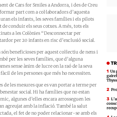
ent de Cars for Smiles a Andorra, i des de Creu
 formar part com a col·laboradors d’aquesta
an els infants, les seves famílies i els pilots
de conduir els seus cotxes. A més, tots els
stinats a les Colònies “Desconnectar per
ardor per 20 infants en risc d’exclusió social.
són beneficioses per aquest col·lectiu de nens i
mbé per les seves famílies, que d’alguna
TR
es sense ànim de lucre on la raó de la seva
Un 
́s fàcil de les persones que més ho necessiten.
gaire
Thys
s de les mesures que es van portar a terme per
Pro
 benestar social. Hi ha famílies que no estan
ic, algunes d’elles encara arrosseguen les
L’a
consc
n agreujat amb la inflació. També la salut
recup
ectada, el fet de no poder relacionar-se amb els