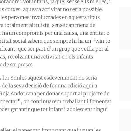
boradors i voluntaris, ja que, sense ells ni elles, i
us cotxes, aquesta activitat no seria possible.
 les persones involucrades en aquests tipus
a totalment altruista, sense cap mena de
i ha un compromís per una causa, una entitat o
entitat social sabem que sempre hi ha un “win to
ificant, que ser part d’un grup que vetlla per al
as, recolzant una activitat on els infants
e de sorpreses.
s for Smiles aquest esdeveniment no seria
de la seva decisió de fer una edició aquí a
 Roja Andorrana per donar suport al projecte de
onnectar”, on continuarem treballant i fomentat
poder garantir que tot infant i adolescent tingui
elleu el paper tan important que juguen les