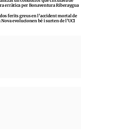
alitzat un conductor que circulava de
a erràtica per Bonaventura Riberaygua
 dos ferits greus en l’accident mortal de
a Nova evolucionen bé i surten de l’UCI