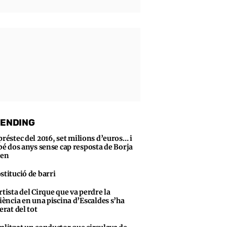
ENDING
préstec del 2016, set milions d’euros… i
bé dos anys sense cap resposta de Borja
sen
stitució de barri
rtista del Cirque que va perdre la
iència en una piscina d’Escaldes s’ha
erat del tot