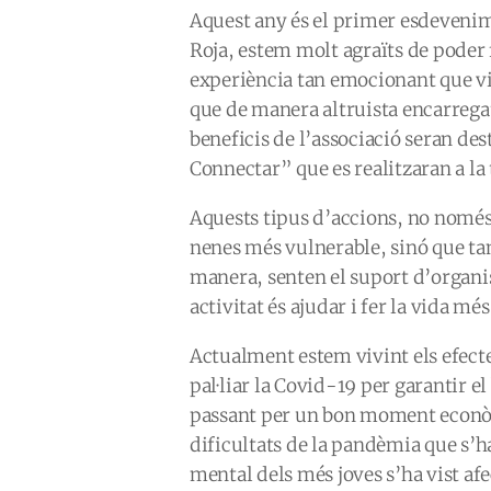
Aquest any és el primer esdevenim
Roja, estem molt agraïts de poder
experiència tan emocionant que viur
que de manera altruista encarregat 
beneficis de l’associació seran de
Connectar” que es realitzaran a la t
Aquests tipus d’accions, no només 
nenes més vulnerable, sinó que ta
manera, senten el suport d’organism
activitat és ajudar i fer la vida me
Actualment estem vivint els efecte
pal·liar la Covid-19 per garantir el
passant per un bon moment econòm
dificultats de la pandèmia que s’ha
mental dels més joves s’ha vist af