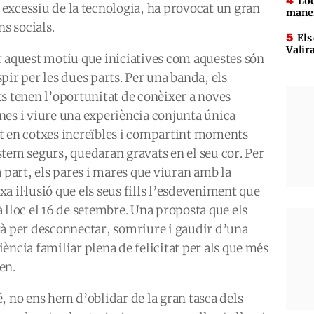
Loc
́s excessiu de la tecnologia, ha provocat un gran
maner
ns socials.
Els
Valir
er aquest motiu que iniciatives com aquestes són
pir per les dues parts. Per una banda, els
ts tenen l’oportunitat de conèixer a noves
es i viure una experiència conjunta única
t en cotxes increïbles i compartint moments
stem segurs, quedaran gravats en el seu cor. Per
a part, els pares i mares que viuran amb la
a il·lusió que els seus fills l’esdeveniment que
̀ lloc el 16 de setembre. Una proposta que els
rà per desconnectar, somriure i gaudir d’una
ència familiar plena de felicitat per als que més
en.
́, no ens hem d’oblidar de la gran tasca dels