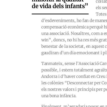
col·la
de vida dels infants”
els se
Totes
d’esdeveniments, ho fan de maner
compensació econòmica perquè h
una associació. Nosaltres, com a 
win”, doncs, no hi ha res més grat
benestar de la societat, en aquest c
gaudiran d’un dia emocionant i pl
Tanmateix, sense l’Associació Car
possible, i estem totalment agraïts 
Andorra i d’haver confiat en Creu
les colònies “Desconnectar per C
els nostres valors i principis per 
una bona infància.
Finalment, m’agradaria posar en r