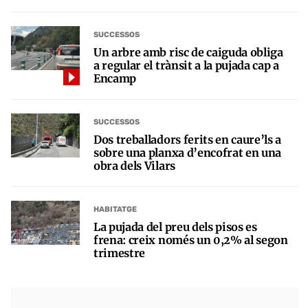
SUCCESSOS
Un arbre amb risc de caiguda obliga
a regular el trànsit a la pujada cap a
Encamp
SUCCESSOS
Dos treballadors ferits en caure’ls a
sobre una planxa d’encofrat en una
obra dels Vilars
HABITATGE
La pujada del preu dels pisos es
frena: creix només un 0,2% al segon
trimestre