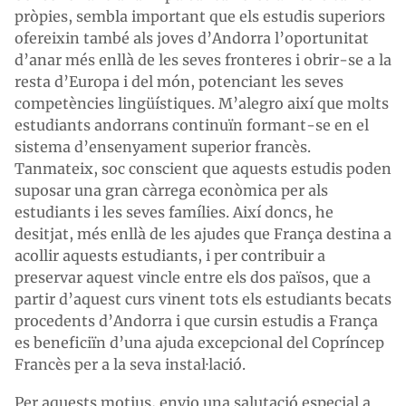
pròpies, sembla important que els estudis superiors
ofereixin també als joves d’Andorra l’oportunitat
d’anar més enllà de les seves fronteres i obrir-se a la
resta d’Europa i del món, potenciant les seves
competències lingüístiques. M’alegro així que molts
estudiants andorrans continuïn formant-se en el
sistema d’ensenyament superior francès.
Tanmateix, soc conscient que aquests estudis poden
suposar una gran càrrega econòmica per als
estudiants i les seves famílies. Així doncs, he
desitjat, més enllà de les ajudes que França destina a
acollir aquests estudiants, i per contribuir a
preservar aquest vincle entre els dos països, que a
partir d’aquest curs vinent tots els estudiants becats
procedents d’Andorra i que cursin estudis a França
es beneficiïn d’una ajuda excepcional del Copríncep
Francès per a la seva instal·lació.
Per aquests motius, envio una salutació especial a