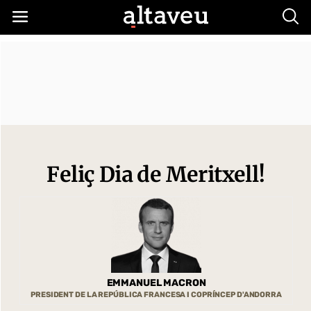
Busc
Feliç Dia de Meritxell!
EMMANUEL MACRON
PRESIDENT DE LA REPÚBLICA FRANCESA I COPRÍNCEP D'ANDORRA