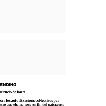
ENDING
stitució de barri
u a les autoritzacions col·lectives per
tre que els menors surtin del país sense