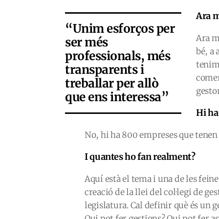
Ara 
“Unim esforços per
Ara m
ser més
bé, a 
professionals, més
tenim
transparents i
comer
treballar per allò
gesto
que ens interessa”
Hi ha
No, hi ha 800 empreses que tenen l
I quantes ho fan realment?
Aquí està el tema i una de les fein
creació de la llei del col·legi de 
legislatura. Cal definir què és un g
Qui pot fer gestions? Qui pot fer a