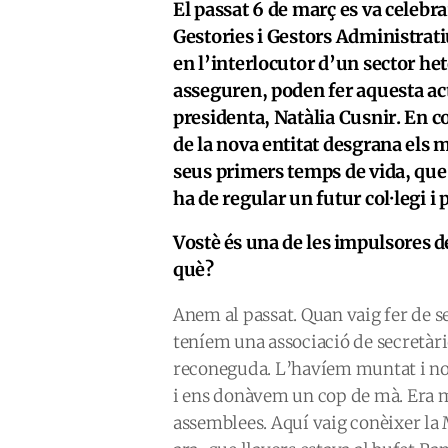
El passat 6 de març es va celebr
Gestories i Gestors Administrati
en l’interlocutor d’un sector 
asseguren, poden fer aquesta act
presidenta, Natàlia Cusnir. En 
de la nova entitat desgrana els mo
seus primers temps de vida, que 
ha de regular un futur col·legi i 
Vostè és una de les impulsores de
què?
Anem al passat. Quan vaig fer de se
teníem una associació de secretàr
reconeguda. L’havíem muntat i nos
i ens donàvem un cop de mà. Era m
assemblees. Aquí vaig conèixer la