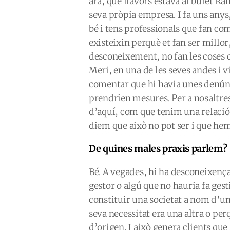
ara, que llavors estava al bufet R
seva pròpia empresa. I fa uns anys
bé i tens professionals que fan co
existeixin perquè et fan ser millor
desconeixement, no fan les coses c
Meri, en una de les seves andes i v
comentar que hi havia unes denúnc
prendrien mesures. Per a nosaltres,
d’aquí, com que tenim una relació 
diem que això no pot ser i que hem
De quines males praxis parlem?
Bé. A vegades, hi ha desconeixença
gestor o algú que no hauria fa ges
constituir una societat a nom d’un
seva necessitat era una altra o per
d’origen. I això genera clients qu