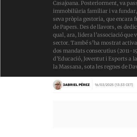
Casajoana. Posteriorment, va pass
immobiliària familiar i va fundar, 
seva pròpia gestoria, que encara f
de Papers. Des de llavors, es dedi
qual, ara, lidera l’associació que 
sector. També s’ha mostrat activ
dos mandats consecutius (2011-19
d’Educació, Joventut i Esports a l
la Massana, sota les regnes de Da
GABRIEL PÉREZ
16/03/2025 (13:33 CET)