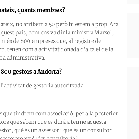
mateix, quants membres?
ateix, no arribem a 50 però hi estem a prop. Ara
aquest país, com ens va dir la ministra Marsol,
 més de 800 empreses que, al registre de
ç, tenen com a activitat donada d’alta el de la
ria administrativa.
 800 gestors a Andorra?
’activitat de gestoria autoritzada.
es que tindrem com associació, per a la posterior
gestors que sabem que es durà a terme aquesta
estor, què és un assessor i que és un consultor.
ssessorament? I fer consultoria?