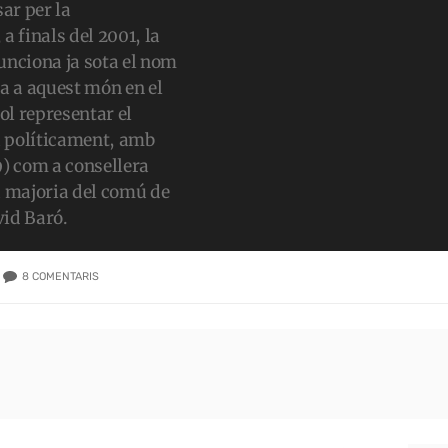
ar per la
a finals del 2001, la
unciona ja sota el nom
ca a aquest món en el
vol representar el
a políticament, amb
) com a consellera
a majoria del comú de
vid Baró.
8
COMENTARIS