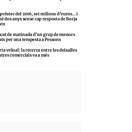
préstec del 2016, set milions d’euros… i
bé dos anys sense cap resposta de Borja
sen
cat de matinada d’un grup de menors
ats per una tempesta a Pessons
rta veïnal: la recerca entre les deixalles
ntres comercials va a més