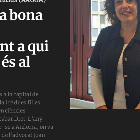
na bona
t a qui
és al
 a la capital de
i té dues filles.
en ciències
cabar Dret. L’any
ar-se a Andorra, on va
 de l’advocat Joan