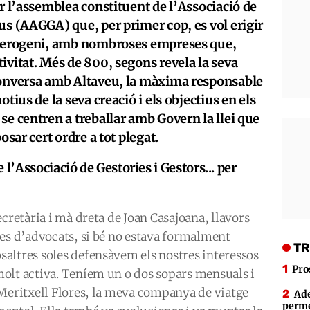
ar l’assemblea constituent de l’Associació de
us (AAGGA) que, per primer cop, es vol erigir
heterogeni, amb nombroses empreses que,
ivitat. Més de 800, segons revela la seva
conversa amb Altaveu, la màxima responsable
tius de la seva creació i els objectius en els
se centren a treballar amb Govern la llei que
posar cert ordre a tot plegat.
 l’Associació de Gestories i Gestors... per
cretària i mà dreta de Joan Casajoana, llavors
ies d’advocats, si bé no estava formalment
TR
altres soles defensàvem els nostres interessos
Pro
olt activa. Teníem un o dos sopars mensuals i
 Meritxell Flores, la meva companya de viatge
Ade
perme