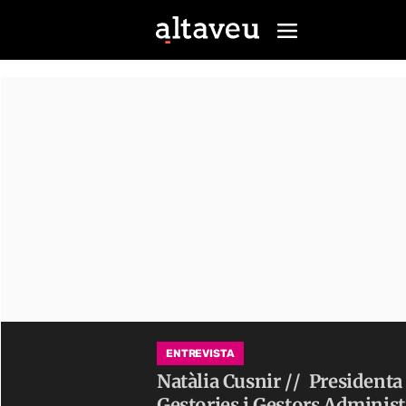
ENTREVISTA
Natàlia Cusnir //
Presidenta 
Gestories i Gestors Adminis