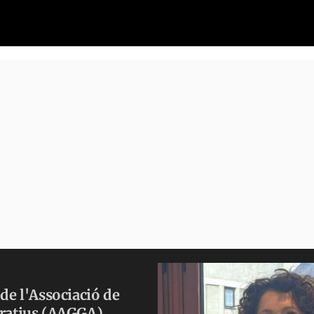
de l'Associació de
tratius (AAGGA)