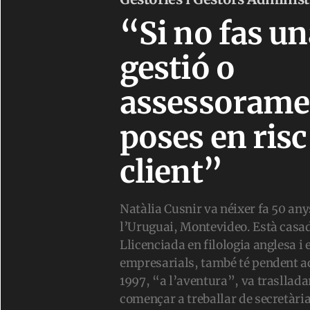
“Si no fas u
gestió o
assessoramen
poses en risc 
client”
Natàlia Cusnir va néixer fa 50 anys
l’Uruguai, Montevideo. Està casada 
Llicenciada en filologia anglesa i 
empresarials, també té pendent a
1997, “a l’aventura”, va trasllad
començar a treballar de secretària