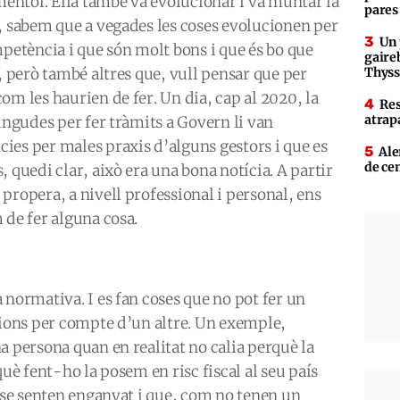
amentol. Ella també va evolucionar i va muntar la
pares
, sabem que a vegades les coses evolucionen per
Un 
mpetència i que són molt bons i que és bo que
gaire
, però també altres que, vull pensar que per
Thys
om les haurien de fer. Un dia, cap al 2020, la
Res
atrap
ingudes per fer tràmits a Govern li van
ies per males praxis d’alguns gestors i que es
Ale
de ce
 quedi clar, això era una bona notícia. A partir
propera, a nivell professional i personal, ens
 de fer alguna cosa.
 normativa. I es fan coses que no pot fer un
tions per compte d’un altre. Un exemple,
a persona quan en realitat no calia perquè la
què fent-ho la posem en risc fiscal al seu país
e se senten enganyat i que, com no tenen un