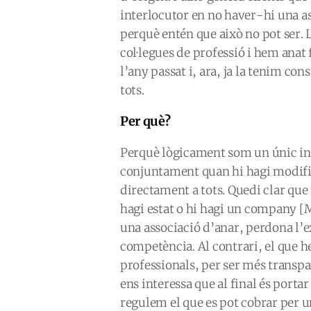
interlocutor en no haver-hi una a
perquè entén que això no pot ser.
col·legues de professió i hem anat 
l’any passat i, ara, ja la tenim co
tots.
Per què?
Perquè lògicament som un únic in
conjuntament quan hi hagi modifi
directament a tots. Quedi clar que 
hagi estat o hi hagi un company [
una associació d’anar, perdona l’ex
competència. Al contrari, el que h
professionals, per ser més transpa
ens interessa que al final és portar
regulem el que es pot cobrar per u