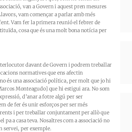
ssociació, van a Govern i aquest pren mesures
 Llavors, vam començar a parlar amb més
fent. Vam fer la primera reunió el febrer de
nstituïda, cosa que és una molt bona notícia per
terlocutor davant de Govern i podrem treballar
cacions normatives que ens afectin
no és una associació política, per molt que jo hi
Marcos Monteagudo] que hi estigui ara. No som
pressió, d’anar a fotre algú per ser
em de fer és unir esforços per ser més
rents i per treballar conjuntament per allò que
 el pa a casa teva. Nosaltres com a associació no
n servei, per exemple.