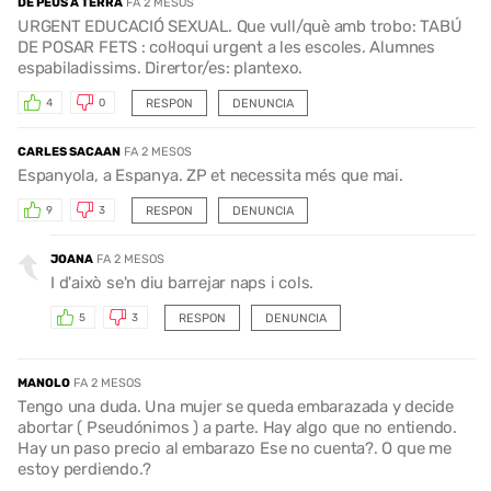
DE PEUS A TERRA
FA 2 MESOS
URGENT EDUCACIÓ SEXUAL. Que vull/què amb trobo: TABÚ
DE POSAR FETS : col·loqui urgent a les escoles. Alumnes
espabiladissims. Dirertor/es: plantexo.
RESPON
DENUNCIA
4
0
CARLES SACAAN
FA 2 MESOS
Espanyola, a Espanya. ZP et necessita més que mai.
RESPON
DENUNCIA
9
3
JOANA
FA 2 MESOS
I d'això se'n diu barrejar naps i cols.
RESPON
DENUNCIA
5
3
MANOLO
FA 2 MESOS
Tengo una duda. Una mujer se queda embarazada y decide
abortar ( Pseudónimos ) a parte. Hay algo que no entiendo.
Hay un paso precio al embarazo Ese no cuenta?. O que me
estoy perdiendo.?