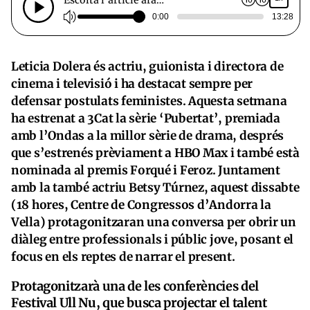
0:00
13:28
Leticia Dolera és actriu, guionista i directora de
cinema i televisió i ha destacat sempre per
defensar postulats feministes. Aquesta setmana
ha estrenat a 3Cat la sèrie ‘Pubertat’, premiada
amb l’Ondas a la millor sèrie de drama, després
que s’estrenés prèviament a HBO Max i també està
nominada al premis Forqué i Feroz. Juntament
amb la també actriu Betsy Túrnez, aquest dissabte
(18 hores, Centre de Congressos d’Andorra la
Vella) protagonitzaran una conversa per obrir un
diàleg entre professionals i públic jove, posant el
focus en els reptes de narrar el present.
Protagonitzarà una de les conferències del
Festival Ull Nu, que busca projectar el talent