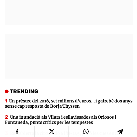
TRENDING
Un préstec del 2016, set milions d’euros… i gairebé dos anys
sense cap resposta de Borja Thyssen
Una inundació als Vilars i esllavissades als Oriosos i
Fontaneda, punts crítics per les tempestes
Restablerta la circulació a l’N-145, però les cues encara