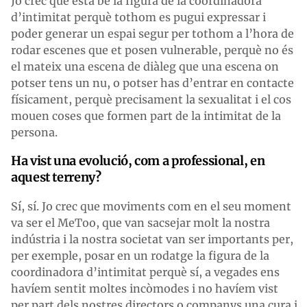
Jo crec que està bé la figura de la coordinadora
d’intimitat perquè tothom es pugui expressar i
poder generar un espai segur per tothom a l’hora de
rodar escenes que et posen vulnerable, perquè no és
el mateix una escena de diàleg que una escena on
potser tens un nu, o potser has d’entrar en contacte
físicament, perquè precisament la sexualitat i el cos
mouen coses que formen part de la intimitat de la
persona.
Ha vist una evolució, com a professional, en
aquest terreny?
Sí, sí. Jo crec que moviments com en el seu moment
va ser el MeToo, que van sacsejar molt la nostra
indústria i la nostra societat van ser importants per,
per exemple, posar en un rodatge la figura de la
coordinadora d’intimitat perquè sí, a vegades ens
havíem sentit moltes incòmodes i no havíem vist
per part dels nostres directors o companys una cura i