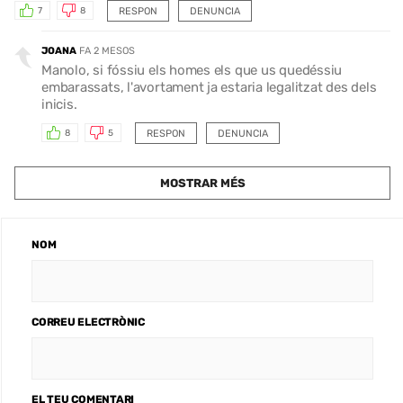
RESPON
DENUNCIA
7
8
JOANA
FA 2 MESOS
Manolo, si fóssiu els homes els que us quedéssiu
embarassats, l'avortament ja estaria legalitzat des dels
inicis.
RESPON
DENUNCIA
8
5
MOSTRAR MÉS
NOM
CORREU ELECTRÒNIC
EL TEU COMENTARI