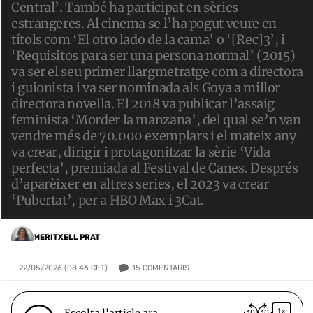
Central’. També ha participat en sèries
estrangeres. Al cinema se l’ha pogut veure en
títols com ‘El otro lado de la cama’ o ‘[Rec]3’, i
‘Requisitos para ser una persona normal’ (2015)
va ser el seu primer llargmetratge com a directora
i guionista i va ser nominada als Goya a millor
directora novella. El 2018 va publicar l’assaig
feminista ‘Morder la manzana’, del qual se’n van
vendre més de 70.000 exemplars i el mateix any
va crear, dirigir i protagonitzar la sèrie ‘Vida
perfecta’, premiada al Festival de Canes. Després
d’aparèixer en altres series, el 2023 va crear
‘Pubertat’, per a HBO Max i 3Cat.
MERITXELL PRAT
15
COMENTARIS
22/05/2026 (08:46 CET)
Escolta l'article ara…
1x