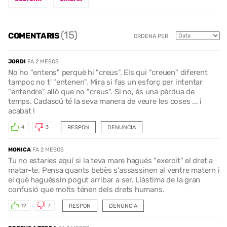
(15)
COMENTARIS
ORDENA PER
JORDI
FA 2 MESOS
No ho "entens" perquè hi "creus". Els qui "creuen" diferent
tampoc no t' "entenen". Mira si fas un esforç per intentar
"entendre" allò que no "creus". Si no, és una pèrdua de
temps. Cadascú té la seva manera de veure les coses ... i
acabat !
RESPON
DENUNCIA
4
3
MONICA
FA 2 MESOS
Tu no estaries aquí si la teva mare hagués "exercit" el dret a
matar-te. Pensa quants bebès s'assassinen al ventre matern i
el què haguéssin pogut arribar a ser. Llàstima de la gran
confusió que molts ténen dels drets humans.
RESPON
DENUNCIA
12
7