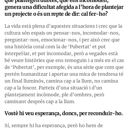
que plantegen dubtes, que ens incomoden,
genera una dificultat afegida a l’hora de plantejar
un projecte o és un repte de dir: cal fer-ho?
La vida està plena d’aquestes situacions i crec que la
cultura són espais on pensar-nos, incomodar-nos,
preguntar-nos, emocionar-nos, i per això crec que
una història coral com la de ‘Pubertat’ et pot
interpel·lar, et pot incomodar, però a vegades està
bé veure històries que ens remoguin i a més en el cas
de ‘Pubertat’, per exemple, és una sèrie que com que
pretén humanitzar i aportar una mica de tendresa té
un final lluminós, camina cap a la llum, no camina
cap a la foscor. Parteix d’una situació i d’un
plantejament incòmode, ple d’ombres, però
caminant després cap a la llum.
Vostè hi veu esperança, doncs, per reconduir-ho.
Sí, sempre hi ha esperança, però ho hem de