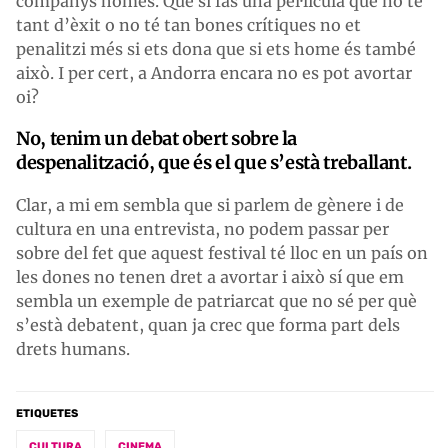
companys homes. Que si fas una pel·lícula que no té
tant d’èxit o no té tan bones crítiques no et
penalitzi més si ets dona que si ets home és també
això. I per cert, a Andorra encara no es pot avortar
oi?
No, tenim un debat obert sobre la
despenalització, que és el que s’està treballant.
Clar, a mi em sembla que si parlem de gènere i de
cultura en una entrevista, no podem passar per
sobre del fet que aquest festival té lloc en un país on
les dones no tenen dret a avortar i això sí que em
sembla un exemple de patriarcat que no sé per què
s’està debatent, quan ja crec que forma part dels
drets humans.
ETIQUETES
CULTURA
CINEMA