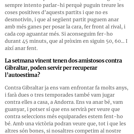
sempre intento parlar-hi perquè puguin treure les
coses positives d’aquests partits i que no es
desmotivin, i que al següent partit puguem anar
amb més ganes per posar la cara, fer front al rival, i
cada cop aguantar més. Si aconseguim fer-ho
durant 45 minuts, que al pròxim en siguin 50, 60... I
així anar fent.
La setmana vinent tenen dos amistosos contra
Gibraltar, poden servir per recuperar
l’autoestima?
Contra Gibraltar ja ens vam enfrontar fa molts anys,
i farà dues o tres temporades també vam jugar
contra elles a casa, a Andorra. Ens va anar bé, vam
guanyar, i potser sí que ens servirà per veure que
contra seleccions més equiparades estem fent-ho
bé. Amb una victòria podran veure que, tot i que les
altres són bones, si nosaltres competim al nostre