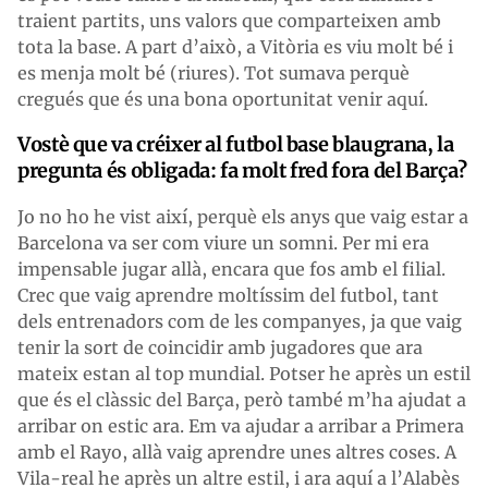
traient partits, uns valors que comparteixen amb
tota la base. A part d’això, a Vitòria es viu molt bé i
es menja molt bé (riures). Tot sumava perquè
cregués que és una bona oportunitat venir aquí.
Vostè que va créixer al futbol base blaugrana, la
pregunta és obligada: fa molt fred fora del Barça?
Jo no ho he vist així, perquè els anys que vaig estar a
Barcelona va ser com viure un somni. Per mi era
impensable jugar allà, encara que fos amb el filial.
Crec que vaig aprendre moltíssim del futbol, tant
dels entrenadors com de les companyes, ja que vaig
tenir la sort de coincidir amb jugadores que ara
mateix estan al top mundial. Potser he après un estil
que és el clàssic del Barça, però també m’ha ajudat a
arribar on estic ara. Em va ajudar a arribar a Primera
amb el Rayo, allà vaig aprendre unes altres coses. A
Vila-real he après un altre estil, i ara aquí a l’Alabès