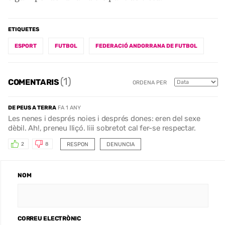
ETIQUETES
ESPORT
FUTBOL
FEDERACIÓ ANDORRANA DE FUTBOL
(1)
COMENTARIS
ORDENA PER
DE PEUS A TERRA
FA 1 ANY
Les nenes i després noies i després dones: eren del sexe
dèbil. Ah!, preneu lliçó. Iiii sobretot cal fer-se respectar.
RESPON
DENUNCIA
2
8
NOM
CORREU ELECTRÒNIC