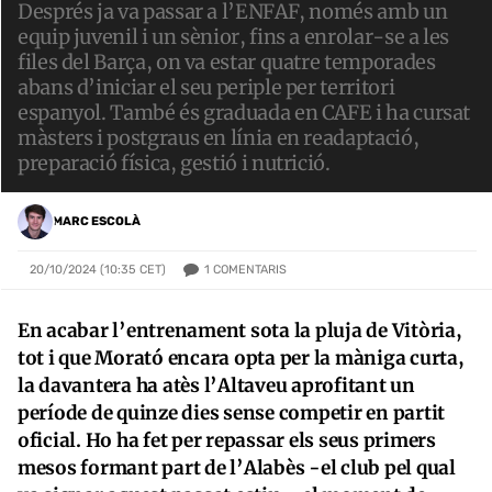
Després ja va passar a l’ENFAF, només amb un
equip juvenil i un sènior, fins a enrolar-se a les
files del Barça, on va estar quatre temporades
abans d’iniciar el seu periple per territori
espanyol. També és graduada en CAFE i ha cursat
màsters i postgraus en línia en readaptació,
preparació física, gestió i nutrició.
MARC ESCOLÀ
1
COMENTARIS
20/10/2024 (10:35 CET)
En acabar l’entrenament sota la pluja de Vitòria,
tot i que Morató encara opta per la màniga curta,
la davantera ha atès l’Altaveu aprofitant un
període de quinze dies sense competir en partit
oficial. Ho ha fet per repassar els seus primers
mesos formant part de l’Alabès -el club pel qual