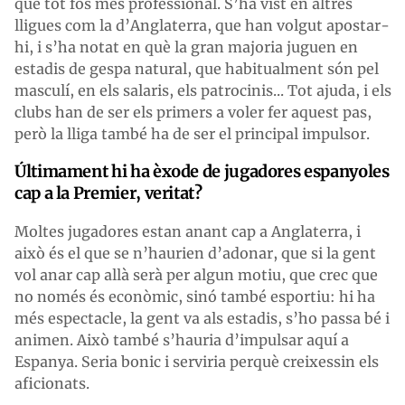
que tot fos més professional. S’ha vist en altres
lligues com la d’Anglaterra, que han volgut apostar-
hi, i s’ha notat en què la gran majoria juguen en
estadis de gespa natural, que habitualment són pel
masculí, en els salaris, els patrocinis... Tot ajuda, i els
clubs han de ser els primers a voler fer aquest pas,
però la lliga també ha de ser el principal impulsor.
Últimament hi ha èxode de jugadores espanyoles
cap a la Premier, veritat?
Moltes jugadores estan anant cap a Anglaterra, i
això és el que se n’haurien d’adonar, que si la gent
vol anar cap allà serà per algun motiu, que crec que
no només és econòmic, sinó també esportiu: hi ha
més espectacle, la gent va als estadis, s’ho passa bé i
animen. Això també s’hauria d’impulsar aquí a
Espanya. Seria bonic i serviria perquè creixessin els
aficionats.