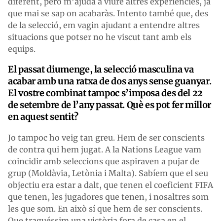
diferent, però m’ajuda a viure altres experiències, ja
que mai se sap on acabaràs. Intento també que, des
de la selecció, em vagin ajudant a entendre altres
situacions que potser no he viscut tant amb els
equips.
El passat diumenge, la selecció masculina va
acabar amb una ratxa de dos anys sense guanyar.
El vostre combinat tampoc s’imposa des del 22
de setembre de l’any passat. Què es pot fer millor
en aquest sentit?
Jo tampoc ho veig tan greu. Hem de ser conscients
de contra qui hem jugat. A la Nations League vam
coincidir amb seleccions que aspiraven a pujar de
grup (Moldàvia, Letònia i Malta). Sabíem que el seu
objectiu era estar a dalt, que tenen el coeficient FIFA
que tenen, les jugadores que tenen, i nosaltres som
les que som. En això sí que hem de ser conscients.
Que traguéssim una victòria fora de casa en el