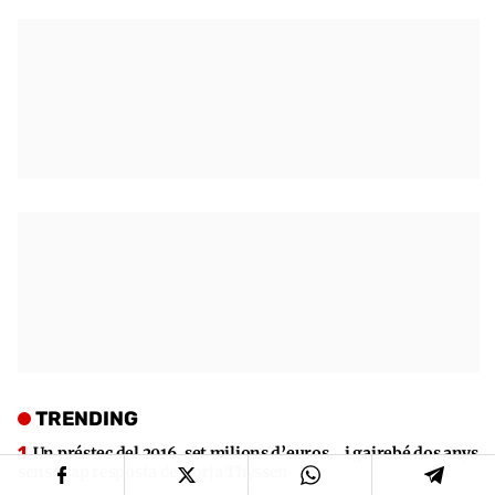
TRENDING
Un préstec del 2016, set milions d’euros… i gairebé dos anys
sense cap resposta de Borja Thyssen