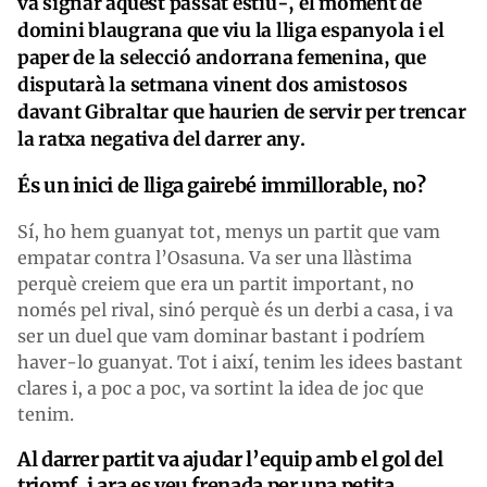
va signar aquest passat estiu-, el moment de
domini blaugrana que viu la lliga espanyola i el
paper de la selecció andorrana femenina, que
disputarà la setmana vinent dos amistosos
davant Gibraltar que haurien de servir per trencar
la ratxa negativa del darrer any.
És un inici de lliga gairebé immillorable, no?
Sí, ho hem guanyat tot, menys un partit que vam
empatar contra l’Osasuna. Va ser una llàstima
perquè creiem que era un partit important, no
només pel rival, sinó perquè és un derbi a casa, i va
ser un duel que vam dominar bastant i podríem
haver-lo guanyat. Tot i així, tenim les idees bastant
clares i, a poc a poc, va sortint la idea de joc que
tenim.
Al darrer partit va ajudar l’equip amb el gol del
triomf, i ara es veu frenada per una petita