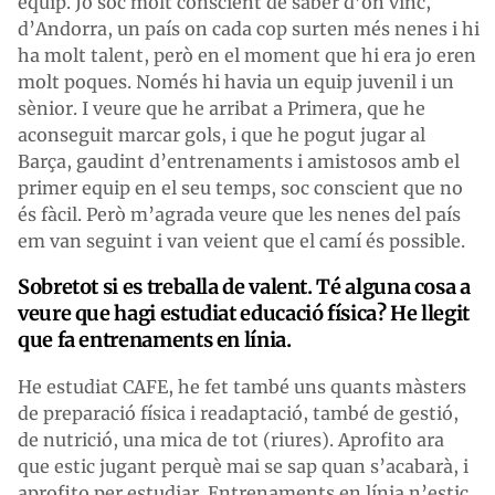
equip. Jo soc molt conscient de saber d’on vinc,
d’Andorra, un país on cada cop surten més nenes i hi
ha molt talent, però en el moment que hi era jo eren
molt poques. Només hi havia un equip juvenil i un
sènior. I veure que he arribat a Primera, que he
aconseguit marcar gols, i que he pogut jugar al
Barça, gaudint d’entrenaments i amistosos amb el
primer equip en el seu temps, soc conscient que no
és fàcil. Però m’agrada veure que les nenes del país
em van seguint i van veient que el camí és possible.
Sobretot si es treballa de valent. Té alguna cosa a
veure que hagi estudiat educació física? He llegit
que fa entrenaments en línia.
He estudiat CAFE, he fet també uns quants màsters
de preparació física i readaptació, també de gestió,
de nutrició, una mica de tot (riures). Aprofito ara
que estic jugant perquè mai se sap quan s’acabarà, i
aprofito per estudiar. Entrenaments en línia n’estic