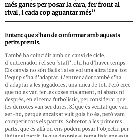
més ganes per posar la cara, fer front al
rival, i cada cop aguantar més”
Entenc que s’han de conformar amb aquests
petits premis.
També ha coincidit amb un canvi de cicle,
d’entrenador i el seu ‘staff’, i hi ha d’haver temps.
Els canvis no són fàcils i si es vol una altra idea, tot
l’equip s’ha d’adaptar. L’entrenador també s’ha
d’adaptar a les jugadores, una mica de tot. Però crec
que no es van fer les coses malament, ni abans ni
després, en el tema futbolístic, per considerar que
les derrotes van ser dures. Sí que és veritat que van
ser-ho, perquè encaixar vuit gols ho és, però vam
competir tots els partits. Sobretot a les primeres
parts, que és allà on ens podem posar l’objectiu per
lluitar el partit, ja que després el tema físic ens està