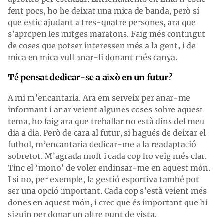
fent pocs, ho he deixat una mica de banda, però sí
que estic ajudant a tres-quatre persones, ara que
s’apropen les mitges maratons. Faig més contingut
de coses que potser interessen més a la gent, i de
mica en mica vull anar-li donant més canya.
Té pensat dedicar-se a això en un futur?
A mi m’encantaria. Ara em serveix per anar-me
informant i anar veient algunes coses sobre aquest
tema, ho faig ara que treballar no està dins del meu
dia a dia. Però de cara al futur, si hagués de deixar el
futbol, m’encantaria dedicar-me a la readaptació
sobretot. M’agrada molt i cada cop ho veig més clar.
Tinc el ‘mono’ de voler endinsar-me en aquest món.
I si no, per exemple, la gestió esportiva també pot
ser una opció important. Cada cop s’està veient més
dones en aquest món, i crec que és important que hi
siguin per donar un altre punt de vista.