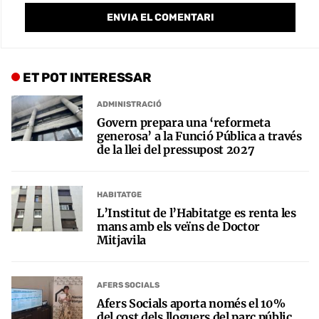
ET POT INTERESSAR
ADMINISTRACIÓ
Govern prepara una ‘reformeta
generosa’ a la Funció Pública a través
de la llei del pressupost 2027
HABITATGE
L’Institut de l’Habitatge es renta les
mans amb els veïns de Doctor
Mitjavila
AFERS SOCIALS
Afers Socials aporta només el 10%
del cost dels lloguers del parc públic