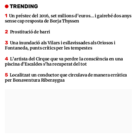
TRENDING
Un préstec del 2016, set milions d’euros… i gairebé dos anys
sense cap resposta de Borja Thyssen
Prostitució de barri
Una inundació als Vilars i esllavissades als Oriosos i
Fontaneda, punts crítics per les tempestes
L’artista del Cirque que va perdre la consciència en una
piscina d’Escaldes s’ha recuperat del tot
Localitzat un conductor que circulava de manera erràtica
per Bonaventura Riberaygua