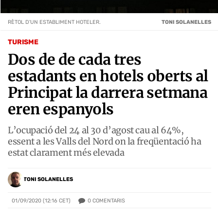
RÈTOL D'UN ESTABLIMENT HOTELER.
TONI SOLANELLES
TURISME
Dos de de cada tres
estadants en hotels oberts al
Principat la darrera setmana
eren espanyols
L’ocupació del 24 al 30 d’agost cau al 64%,
essent a les Valls del Nord on la freqüentació ha
estat clarament més elevada
TONI SOLANELLES
0
COMENTARIS
01/09/2020 (12:16 CET)