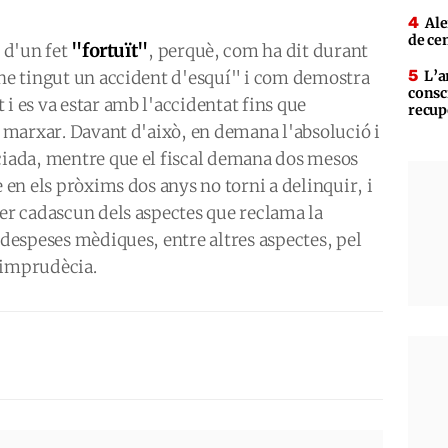
Ale
de ce
"fortuït"
a d'un fet
, perquè, com ha dit durant
 he tingut un accident d'esquí" i com demostra
L’a
consc
i es va estar amb l'accidentat fins que
recup
ia marxar. Davant d'això, en demana l'absolució i
ociada, mentre que el fiscal demana dos mesos
e en els pròxims dos anys no torni a delinquir, i
per cadascun dels aspectes que reclama la
 despeses mèdiques, entre altres aspectes, pel
 imprudècia.