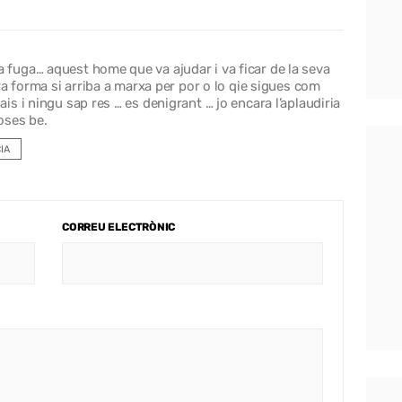
a fuga… aquest home que va ajudar i va ficar de la seva
ltra forma si arriba a marxa per por o lo qie sigues com
ais i ningu sap res … es denigrant … jo encara l’aplaudiria
coses be.
IA
CORREU ELECTRÒNIC