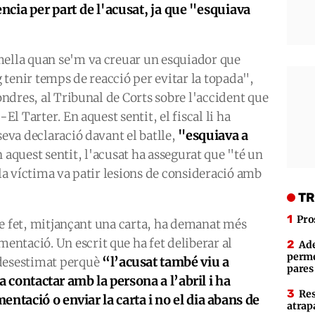
cia per part de l'acusat, ja que "esquiava
mella quan se'm va creuar un esquiador que
ig tenir temps de reacció per evitar la topada",
Londres, al Tribunal de Corts sobre l'accident que
-El Tarter. En aquest sentit, el fiscal li ha
"esquiava a
seva declaració davant el batlle,
n aquest sentit, l'acusat ha assegurat que "té un
 la víctima va patir lesions de consideració amb
TR
Pro
. De fet, mitjançant una carta, ha demanat més
ntació. Un escrit que ha fet deliberar al
Ade
perme
“l’acusat també viu a
 desestimat perquè
pares
va contactar amb la persona a l’abril i ha
Res
ntació o enviar la carta i no el dia abans de
atrap