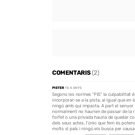
COMENTARIS
(2)
PISTER
FA 4 ANYS
Segons les normes “FIS” la culpabilitat é
incorporar-se a la pista, al igual que en 
ningú amb qui impacta. A part el senyor e
normalment no haurien de passar de la re
forfet o una privada hauria de quedar cob
dels seus actes, l’únic que fem és poten
molts sl país i ningú els busca per causa