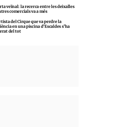
rta veïnal: la recerca entre les deixalles
ntres comercials va a més
rtista del Cirque que va perdre la
iència en una piscina d’Escaldes s’ha
erat del tot