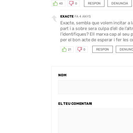
RESPON
DENUNCIA
43
0
EXACTE
FA 4 ANYS
Exacte, sembla que volem incitar a l
part i a sobre sera culpa d’ell de l’a
l'identifiques? Ell marxa cap al seu p
per el bon acte de esperar i fer les 
RESPON
DENUNC
21
0
NOM
EL TEU COMENTARI