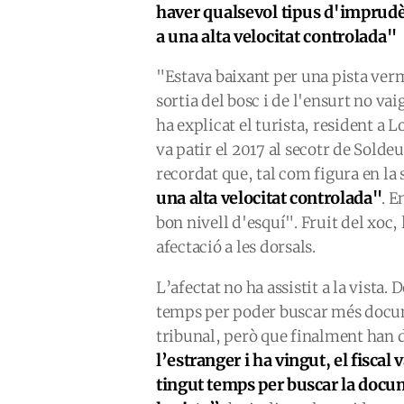
haver qualsevol tipus d'imprudèn
a una alta velocitat controlada"
"Estava baixant per una pista ver
sortia del bosc i de l'ensurt no va
ha explicat el turista, resident a 
va patir el 2017 al secotr de Soldeu
recordat que, tal com figura en la 
una alta velocitat controlada"
. E
bon nivell d'esquí". Fruit del xoc,
afectació a les dorsals.
L’afectat no ha assistit a la vista
temps per poder buscar més docume
tribunal, però que finalment han
l’estranger i ha vingut, el fiscal 
tingut temps per buscar la docume