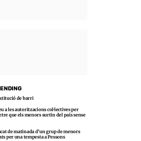
ENDING
stitució de barri
u a les autoritzacions col·lectives per
tre que els menors surtin del país sense
cat de matinada d’un grup de menors
ats per una tempesta a Pessons