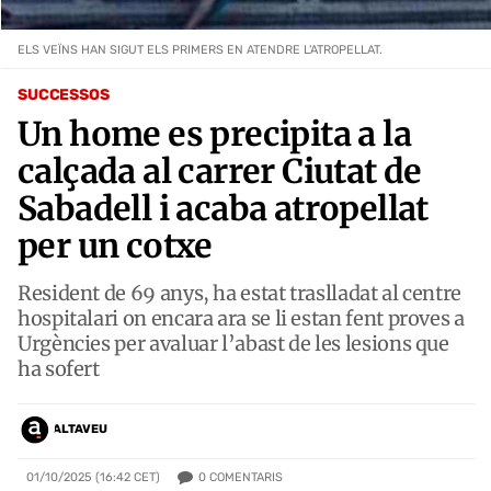
ELS VEÏNS HAN SIGUT ELS PRIMERS EN ATENDRE L'ATROPELLAT.
SUCCESSOS
Un home es precipita a la
calçada al carrer Ciutat de
Sabadell i acaba atropellat
per un cotxe
Resident de 69 anys, ha estat traslladat al centre
hospitalari on encara ara se li estan fent proves a
Urgències per avaluar l’abast de les lesions que
ha sofert
ALTAVEU
0
COMENTARIS
01/10/2025 (16:42 CET)