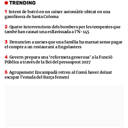
TRENDING
Intent de butró en un caixer automàtic ubicat en una
gasolinera de Santa Coloma
Quatre intervencions dels bombers per les tempestes que
també han causat una esllavissada a l’N-145
Denuncien a xarxes que una família ha marxat sense pagar
el compte a un restaurant a Engolasters
Govern prepara una ‘reformeta generosa’ a la Funció
Pública a través de la llei del pressupost 2027
Agrupament Encampadà retreu al Comú haver deixat
escapar l’estada del Barça femení